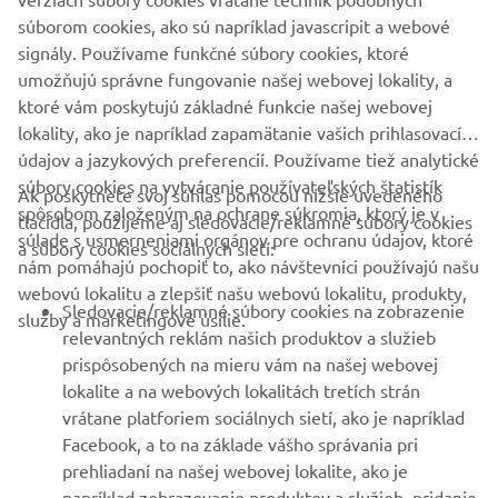
PODPORA
súborom cookies, ako sú napríklad javascripit a webové
signály. Používame funkčné súbory cookies, ktoré
umožňujú správne fungovanie našej webovej lokality, a
BULLETIN
ktoré vám poskytujú základné funkcie našej webovej
Získajte medzi prvými informácie o najnovších ponukách,
lokality, ako je napríklad zapamätanie vašich prihlasovacích
špeciálnych akciách, nových verziách a mnoho ďalšieho
údajov a jazykových preferencií. Používame tiež analytické
súbory cookies na vytváranie používateľských štatistík
Ak poskytnete svoj súhlas pomocou nižšie uvedeného
spôsobom založeným na ochrane súkromia, ktorý je v
tlačidla, použijeme aj sledovacie/reklamné súbory cookies
súlade s usmerneniami orgánov pre ochranu údajov, ktoré
a súbory cookies sociálnych sietí:
PRIHLÁSIŤ SA NA ODBER
nám pomáhajú pochopiť to, ako návštevníci používajú našu
webovú lokalitu a zlepšiť našu webovú lokalitu, produkty,
Sledovacie/reklamné súbory cookies na zobrazenie
služby a marketingové úsilie.
Prečítajte si naše Zásady ochrany osobných údajov, aby ste sa
relevantných reklám našich produktov a služieb
dozvedeli, ako spracovávame vaše osobné údaje:
Ochrana
prispôsobených na mieru vám na našej webovej
Osobných Údajov
lokalite a na webových lokalitách tretích strán
vrátane platforiem sociálnych sietí, ako je napríklad
Slovakia (Slovak)
Facebook, a to na základe vášho správania pri
prehliadaní na našej webovej lokalite, ako je
napríklad zobrazovanie produktov a služieb, pridanie