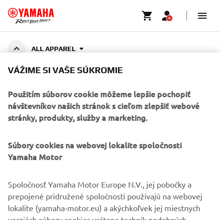
ALL APPAREL
VÁŽIME SI VAŠE SÚKROMIE
ALL APPAREL
Použitím súborov cookie môžeme lepšie pochopiť
návštevníkov našich stránok s cieľom zlepšiť webové
stránky, produkty, služby a marketing.
FIREMNÉ STRÁNKY
Súbory cookies na webovej lokalite spoločnosti
Yamaha Motor
B2B
Spoločnosť Yamaha Motor Europe N.V., jej pobočky a
VIAC YAMAHA
prepojené pridružené spoločnosti používajú na webovej
lokalite (yamaha-motor.eu) a akýchkoľvek jej miestnych
verziách súbory cookies vrátane techník podobných