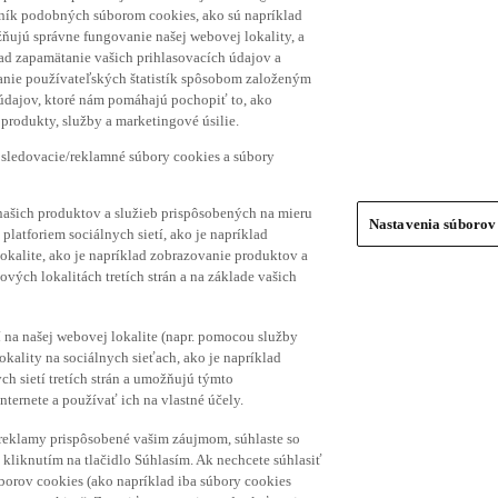
hník podobných súborom cookies, ako sú napríklad
ňujú správne fungovanie našej webovej lokality, a
lad zapamätanie vašich prihlasovacích údajov a
ranie používateľských štatistík spôsobom založeným
 údajov, ktoré nám pomáhajú pochopiť to, ako
produkty, služby a marketingové úsilie.
 sledovacie/reklamné súbory cookies a súbory
našich produktov a služieb prispôsobených na mieru
Nastavenia súborov
platforiem sociálnych sietí, ako je napríklad
lokalite, ako je napríklad zobrazovanie produktov a
vých lokalitách tretích strán a na základe vašich
í na našej webovej lokalite (napr. pomocou služby
ality na sociálnych sieťach, ako je napríklad
h sietí tretích strán a umožňujú týmto
nternete a používať ich na vlastné účely.
a reklamy prispôsobené vašim záujmom, súhlaste so
kliknutím na tlačidlo Súhlasím. Ak nechcete súhlasiť
úborov cookies (ako napríklad iba súbory cookies