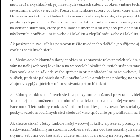
motor.eu) a akýchkoľvek jej miestnych verziách súbory cookies vrátane tec
javascripit a webové signály. Používame funkčné súbory cookies, ktoré umož
ktoré vám poskytujú základné funkcie našej webovej lokality, ako je naprík
jazykových preferencií. Používame tiež analytické súbory cookies na vytvá
na ochrane súkromia, ktorý je v súlade s usmerneniami orgánov pre ochranu
návštevníci používajú našu webovú lokalitu a zlepšiť našu webovú lokalitu, 
Ak poskytnete svoj súhlas pomocou nižšie uvedeného tlačidla, použijeme aj
cookies sociálnych sietí:
Sledovacie/reklamné súbory cookies na zobrazenie relevantných reklám 
vám na našej webovej lokalite a na webových lokalitách tretích strán vrátane 
Facebook, a to na základe vášho správania pri prehliadaní na našej webovej 
služieb, pridanie položiek do nákupného košíka a zakúpené položky, na webo
záujmov vyplývajúcich z tohto správania pri prehliadaní.
Súbory cookies sociálnych sietí na poskytnutie možnosti prezerania vide
YouTube) a na umožnenie jednoduchého zdieľania obsahu z našej webovej lok
Facebook. Tieto súbory cookies sú súbormi cookies poskytovateľov sociálnyc
poskytovateľom sociálnych sietí sledovať vaše správanie pri prehliadaní na i
Ak chcete získať všetky funkcie našej webovej lokality a prezerať ponuky 
sledovacími/reklamnými súbormi cookies a súbormi cookies sociálnych sietí 
s týmito súbormi cookies alebo chcete súhlasiť iba s určitými kategóriami s