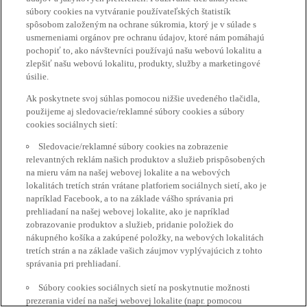
súbory cookies na vytváranie používateľských štatistík
spôsobom založeným na ochrane súkromia, ktorý je v súlade s
usmerneniami orgánov pre ochranu údajov, ktoré nám pomáhajú
pochopiť to, ako návštevníci používajú našu webovú lokalitu a
zlepšiť našu webovú lokalitu, produkty, služby a marketingové
úsilie.
Ak poskytnete svoj súhlas pomocou nižšie uvedeného tlačidla,
použijeme aj sledovacie/reklamné súbory cookies a súbory
cookies sociálnych sietí:
Sledovacie/reklamné súbory cookies na zobrazenie
relevantných reklám našich produktov a služieb prispôsobených
na mieru vám na našej webovej lokalite a na webových
lokalitách tretích strán vrátane platforiem sociálnych sietí, ako je
napríklad Facebook, a to na základe vášho správania pri
prehliadaní na našej webovej lokalite, ako je napríklad
zobrazovanie produktov a služieb, pridanie položiek do
nákupného košíka a zakúpené položky, na webových lokalitách
tretích strán a na základe vašich záujmov vyplývajúcich z tohto
správania pri prehliadaní.
Súbory cookies sociálnych sietí na poskytnutie možnosti
prezerania videí na našej webovej lokalite (napr. pomocou