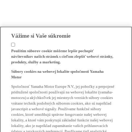
Vážime si Vaše súkromie
Použitím súborov cookie môžeme lepšie pochopiť
návštevníkov našich stránok s cieľom zlepšiť webové stránky,
produkty, služby a marketing.
Súbory cookies na webovej lokalite spoločnosti Yamaha
Motor
Spoločnosť Yamaha Motor Europe N.V., jej pobočky a prepojené
pridružené spoločnosti používajú na webovej lokalite (yamaha-
motor.eu) a akýchkoľvek jej miestnych verziách súbory cookies
vrátane techník podobných súborom cookies, ako sú napríklad
javascripit a webové signály. Používame funkčné súbory
cookies, ktoré umožňujú správne fungovanie našej webovej
lokality, a ktoré vám poskytujú základné funkcie našej webovej
lokality, ako je napríklad zapamätanie vašich prihlasovacích
údajov a jazykových preferencií. Používame tiež analytické