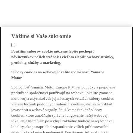
Vážime si Vaše súkromie
Použitím súborov cookie môžeme lepšie pochopiť
návštevníkov našich stránok s cieľom zlepšiť webové stránky,
produkty, služby a marketing.
Súbory cookies na webovej lokalite spoločnosti Yamaha
Motor
Spoločnosť Yamaha Motor Europe N.V., jej pobočky a prepojené
pridružené spoločnosti používajú na webovej lokalite (yamaha-
motor.eu) a akýchkoľvek jej miestnych verziách súbory cookies
vrátane techník podobných súborom cookies, ako sú napríklad
javascripit a webové signály. Používame funkčné súbory
cookies, ktoré umožňujú správne fungovanie našej webovej
lokality, a ktoré vám poskytujú základné funkcie našej webovej
lokality, ako je napríklad zapamätanie vašich prihlasovacích
údajov a jazykových preferencií. Používame tiež analytické