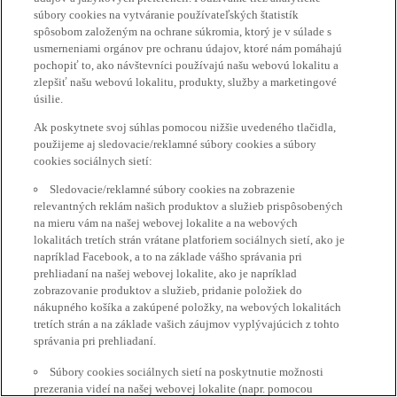
súbory cookies na vytváranie používateľských štatistík
spôsobom založeným na ochrane súkromia, ktorý je v súlade s
usmerneniami orgánov pre ochranu údajov, ktoré nám pomáhajú
pochopiť to, ako návštevníci používajú našu webovú lokalitu a
zlepšiť našu webovú lokalitu, produkty, služby a marketingové
úsilie.
Ak poskytnete svoj súhlas pomocou nižšie uvedeného tlačidla,
použijeme aj sledovacie/reklamné súbory cookies a súbory
cookies sociálnych sietí:
Sledovacie/reklamné súbory cookies na zobrazenie
relevantných reklám našich produktov a služieb prispôsobených
na mieru vám na našej webovej lokalite a na webových
lokalitách tretích strán vrátane platforiem sociálnych sietí, ako je
napríklad Facebook, a to na základe vášho správania pri
prehliadaní na našej webovej lokalite, ako je napríklad
zobrazovanie produktov a služieb, pridanie položiek do
nákupného košíka a zakúpené položky, na webových lokalitách
tretích strán a na základe vašich záujmov vyplývajúcich z tohto
správania pri prehliadaní.
Súbory cookies sociálnych sietí na poskytnutie možnosti
prezerania videí na našej webovej lokalite (napr. pomocou