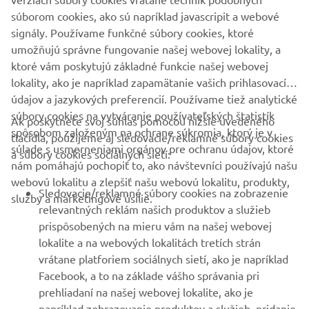
PODPORA
súborom cookies, ako sú napríklad javascripit a webové
signály. Používame funkčné súbory cookies, ktoré
umožňujú správne fungovanie našej webovej lokality, a
BULLETIN
ktoré vám poskytujú základné funkcie našej webovej
Získajte medzi prvými informácie o najnovších ponukách,
lokality, ako je napríklad zapamätanie vašich prihlasovacích
špeciálnych akciách, nových verziách a mnoho ďalšieho
údajov a jazykových preferencií. Používame tiež analytické
súbory cookies na vytváranie používateľských štatistík
Ak poskytnete svoj súhlas pomocou nižšie uvedeného
spôsobom založeným na ochrane súkromia, ktorý je v
tlačidla, použijeme aj sledovacie/reklamné súbory cookies
súlade s usmerneniami orgánov pre ochranu údajov, ktoré
a súbory cookies sociálnych sietí:
PRIHLÁSIŤ SA NA ODBER
nám pomáhajú pochopiť to, ako návštevníci používajú našu
webovú lokalitu a zlepšiť našu webovú lokalitu, produkty,
Sledovacie/reklamné súbory cookies na zobrazenie
služby a marketingové úsilie.
Prečítajte si naše Zásady ochrany osobných údajov, aby ste sa
relevantných reklám našich produktov a služieb
dozvedeli, ako spracovávame vaše osobné údaje:
Ochrana
prispôsobených na mieru vám na našej webovej
Osobných Údajov
lokalite a na webových lokalitách tretích strán
vrátane platforiem sociálnych sietí, ako je napríklad
Slovakia (Slovak)
Facebook, a to na základe vášho správania pri
prehliadaní na našej webovej lokalite, ako je
napríklad zobrazovanie produktov a služieb, pridanie