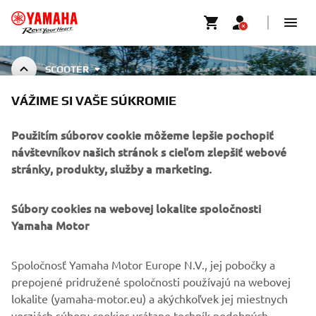
SCOOTER
VÁŽIME SI VAŠE SÚKROMIE
SCOOTER CLOTHING & RIDING
GEAR COLLECTION
Použitím súborov cookie môžeme lepšie pochopiť
návštevníkov našich stránok s cieľom zlepšiť webové
stránky, produkty, služby a marketing.
FIREMNÉ STRÁNKY
Súbory cookies na webovej lokalite spoločnosti
Yamaha Motor
B2B
Spoločnosť Yamaha Motor Europe N.V., jej pobočky a
VIAC YAMAHA
prepojené pridružené spoločnosti používajú na webovej
lokalite (yamaha-motor.eu) a akýchkoľvek jej miestnych
verziách súbory cookies vrátane techník podobných