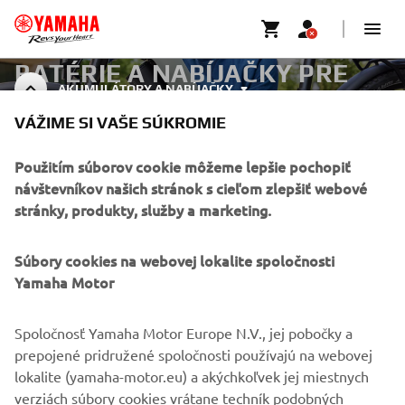
BATÉRIE A NABÍJAČKY PRE
AKUMULÁTORY A NABÍJAČKY
ELEKTRICKÉ BICYKLE
VÁŽIME SI VAŠE SÚKROMIE
Použitím súborov cookie môžeme lepšie pochopiť
FIREMNÉ STRÁNKY
návštevníkov našich stránok s cieľom zlepšiť webové
stránky, produkty, služby a marketing.
B2B
Súbory cookies na webovej lokalite spoločnosti
Yamaha Motor
VIAC YAMAHA
Spoločnosť Yamaha Motor Europe N.V., jej pobočky a
PODPORA
prepojené pridružené spoločnosti používajú na webovej
lokalite (yamaha-motor.eu) a akýchkoľvek jej miestnych
verziách súbory cookies vrátane techník podobných