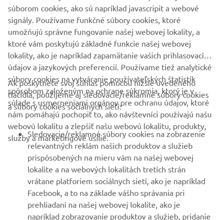
BULLETIN
súborom cookies, ako sú napríklad javascripit a webové
signály. Používame funkčné súbory cookies, ktoré
Získajte medzi prvými informácie o najnovších ponukách,
špeciálnych akciách, nových verziách a mnoho ďalšieho
umožňujú správne fungovanie našej webovej lokality, a
ktoré vám poskytujú základné funkcie našej webovej
lokality, ako je napríklad zapamätanie vašich prihlasovacích
údajov a jazykových preferencií. Používame tiež analytické
súbory cookies na vytváranie používateľských štatistík
PRIHLÁSIŤ SA NA ODBER
Ak poskytnete svoj súhlas pomocou nižšie uvedeného
spôsobom založeným na ochrane súkromia, ktorý je v
tlačidla, použijeme aj sledovacie/reklamné súbory cookies
súlade s usmerneniami orgánov pre ochranu údajov, ktoré
a súbory cookies sociálnych sietí:
Prečítajte si naše Zásady ochrany osobných údajov, aby ste sa
nám pomáhajú pochopiť to, ako návštevníci používajú našu
dozvedeli, ako spracovávame vaše osobné údaje:
Ochrana
webovú lokalitu a zlepšiť našu webovú lokalitu, produkty,
Osobných Údajov
Sledovacie/reklamné súbory cookies na zobrazenie
služby a marketingové úsilie.
relevantných reklám našich produktov a služieb
Slovakia (Slovak)
prispôsobených na mieru vám na našej webovej
lokalite a na webových lokalitách tretích strán
vrátane platforiem sociálnych sietí, ako je napríklad
Facebook, a to na základe vášho správania pri
prehliadaní na našej webovej lokalite, ako je
© Copyright - 2026 Yamaha Motor Europe N.V. - All Rights
napríklad zobrazovanie produktov a služieb, pridanie