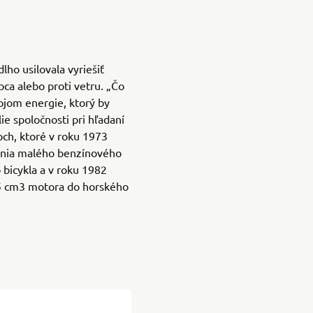
ho usilovala vyriešiť
opca alebo proti vetru. „Čo
ojom energie, ktorý by
ie spoločnosti pri hľadaní
toch, ktoré v roku 1973
ania malého benzínového
bicykla a v roku 1982
35 cm3 motora do horského