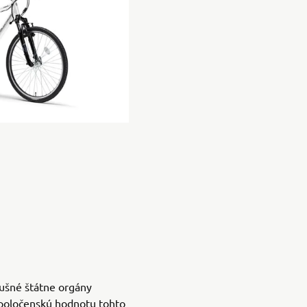
ušné štátne orgány
spoločenskú hodnotu tohto