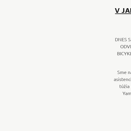
V J
DNES 
ODVE
BICYK
Sme na
asistenc
túžia
Yama