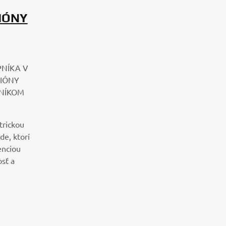
IÓNY
NÍKA V
LIÓNY
ZNÍKOM
trickou
de, ktorí
enciou
osť a