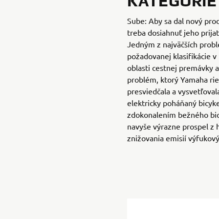
KATEGÓRIE
Sube: Aby sa dal nový pro
treba dosiahnuť jeho prijat
Jedným z najväčších prob
požadovanej klasifikácie v
oblasti cestnej premávky a
problém, ktorý Yamaha rie
presviedčala a vysvetľova
elektricky poháňaný bicyke
zdokonalením bežného bicy
navyše výrazne prospel z h
znižovania emisií výfukový