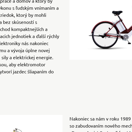
 práce a domov a ktorý by
výkonu s ľudským vnímaním a
triedok, ktorý by mohli
a bez skúseností s
íchod kompaktnejších a
acich jednotiek a ďalší rýchly
elektroniky nás nakoniec
umu a vývoja úplne novej
sily a elektrickej energie.
nkou, aby elektromotor
ytvorí jazdec šliapaním do
Nakoniec sa nám v roku 1989 
so zabudovaním nového mecha