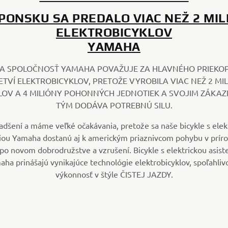
APONSKU SA PREDALO VIAC NEŽ 2 MIL
ELEKTROBICYKLOV
YAMAHA
SA SPOLOČNOSŤ YAMAHA POVAŽUJE ZA HLAVNÉHO PRIEKOP
TVÍ ELEKTROBICYKLOV, PRETOŽE VYROBILA VIAC NEŽ 2 MI
LOV A 4 MILIÓNY POHONNÝCH JEDNOTIEK A SVOJIM ZÁKA
TÝM DODÁVA POTREBNÚ SILU.
dšení a máme veľké očakávania, pretože sa naše bicykle s elek
iou Yamaha dostanú aj k americkým priaznivcom pohybu v príro
 po novom dobrodružstve a vzrušení. Bicykle s elektrickou asist
ha prinášajú vynikajúce technológie elektrobicyklov, spoľahliv
výkonnosť v štýle ČISTEJ JAZDY.