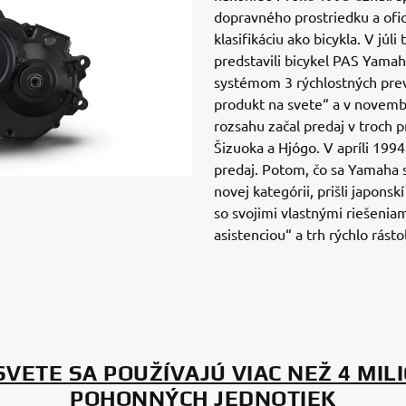
dopravného prostriedku a ofici
klasifikáciu ako bicykla. V júl
predstavili bicykel PAS Yama
systémom 3 rýchlostných prev
produkt na svete“ a v novem
rozsahu začal predaj v troch 
Šizuoka a Hjógo. V apríli 1994
predaj. Potom, čo sa Yamaha s
novej kategórii, prišli japonsk
so svojimi vlastnými riešeniam
asistenciou“ a trh rýchlo rástol
SVETE SA POUŽÍVAJÚ VIAC NEŽ 4 MIL
POHONNÝCH JEDNOTIEK