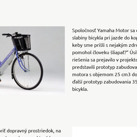
Spoločnosť Yamaha Motor sa dl
slabiny bicykla pri jazde do k
keby sme prišli s nejakým zdr
pomohol človeku šliapať?“ Úsil
riešenia sa prejavilo v projek
predstavili prototyp zabudov
motora s objemom 25 cm3 do 
ďalší prototyp zabudovania 
bicykla.
oriť dopravný prostriedok, na