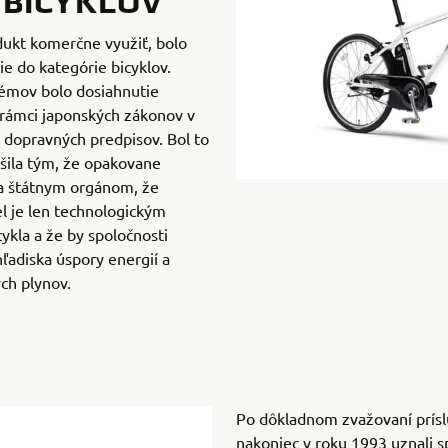
 BICYKLOV
dukt komerčne využiť, bolo
ie do kategórie bicyklov.
lémov bolo dosiahnutie
 rámci japonských zákonov v
 dopravných predpisov. Bol to
šila tým, že opakovane
la štátnym orgánom, že
l je len technologickým
kla a že by spoločnosti
ľadiska úspory energií a
ch plynov.
Po dôkladnom zvažovaní prísl
nakoniec v roku 1993 uznali 