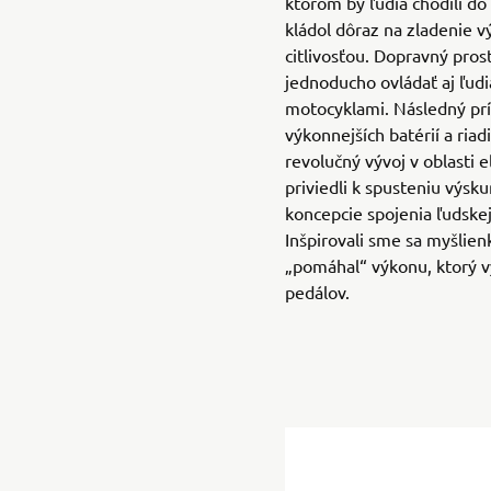
ktorom by ľudia chodili do
kládol dôraz na zladenie 
citlivosťou. Dopravný pros
jednoducho ovládať aj ľudi
motocyklami. Následný pr
výkonnejších batérií a riadi
revolučný vývoj v oblasti 
priviedli k spusteniu výsk
koncepcie spojenia ľudskej 
Inšpirovali sme sa myšlie
„pomáhal“ výkonu, ktorý v
pedálov.