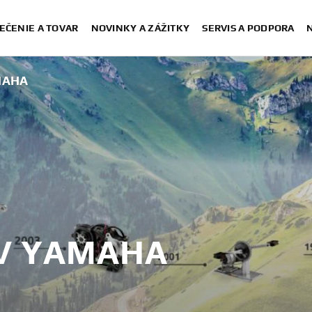
EČENIE A TOVAR
NOVINKY A ZÁŽITKY
SERVIS A PODPORA
MAHA
OV YAMAHA