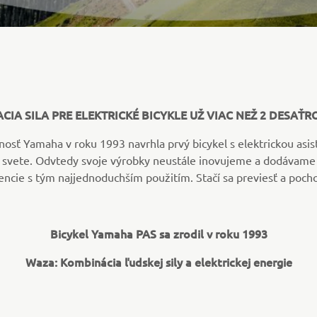
CIA SILA PRE ELEKTRICKÉ BICYKLE UŽ VIAC NEŽ 2 DESAŤR
nosť Yamaha v roku 1993 navrhla prvý bicykel s elektrickou asis
 svete. Odvtedy svoje výrobky neustále inovujeme a dodávam
tencie s tým najjednoduchším použitím. Stačí sa previesť a pocho
Bicykel Yamaha PAS sa zrodil v roku 1993
Waza: Kombinácia ľudskej sily a elektrickej energie