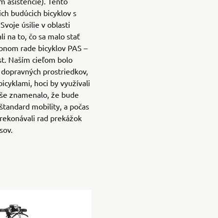
m asistencie). Tento
ich budúcich bicyklov s
Svoje úsilie v oblasti
 na to, čo sa malo stať
bnom rade bicyklov PAS –
st. Naším cieľom bolo
 dopravných prostriedkov,
bicyklami, hoci by využívali
yše znamenalo, že bude
štandard mobility, a počas
prekonávali rad prekážok
sov.