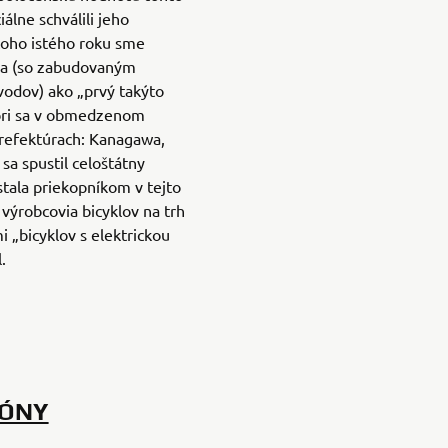
álne schválili jeho
i toho istého roku sme
ha (so zabudovaným
odov) ako „prvý takýto
bri sa v obmedzenom
prefektúrach: Kanagawa,
 sa spustil celoštátny
tala priekopníkom v tejto
í výrobcovia bicyklov na trh
i „bicyklov s elektrickou
.
IÓNY