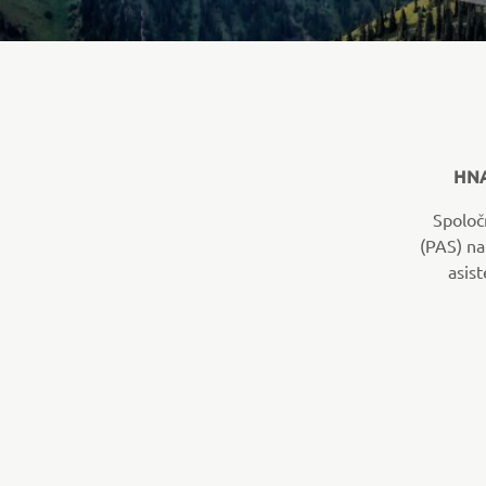
HNA
Spoloč
(PAS) na
asis