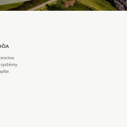
OČIA
tenciou
e systémy
píte.