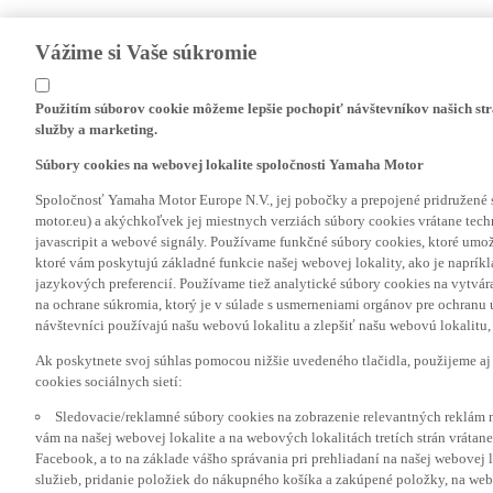
Vážime si Vaše súkromie
Použitím súborov cookie môžeme lepšie pochopiť návštevníkov našich str
služby a marketing.
Súbory cookies na webovej lokalite spoločnosti Yamaha Motor
Spoločnosť Yamaha Motor Europe N.V., jej pobočky a prepojené pridružené 
motor.eu) a akýchkoľvek jej miestnych verziách súbory cookies vrátane tec
javascripit a webové signály. Používame funkčné súbory cookies, ktoré umož
ktoré vám poskytujú základné funkcie našej webovej lokality, ako je naprík
jazykových preferencií. Používame tiež analytické súbory cookies na vytvá
na ochrane súkromia, ktorý je v súlade s usmerneniami orgánov pre ochranu
návštevníci používajú našu webovú lokalitu a zlepšiť našu webovú lokalitu, 
Ak poskytnete svoj súhlas pomocou nižšie uvedeného tlačidla, použijeme aj
cookies sociálnych sietí:
Sledovacie/reklamné súbory cookies na zobrazenie relevantných reklám 
vám na našej webovej lokalite a na webových lokalitách tretích strán vrátane 
Facebook, a to na základe vášho správania pri prehliadaní na našej webovej 
služieb, pridanie položiek do nákupného košíka a zakúpené položky, na webo