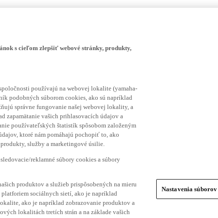
ánok s cieľom zlepšiť webové stránky, produkty,
spoločnosti používajú na webovej lokalite (yamaha-
hník podobných súborom cookies, ako sú napríklad
ňujú správne fungovanie našej webovej lokality, a
lad zapamätanie vašich prihlasovacích údajov a
ranie používateľských štatistík spôsobom založeným
 údajov, ktoré nám pomáhajú pochopiť to, ako
produkty, služby a marketingové úsilie.
 sledovacie/reklamné súbory cookies a súbory
našich produktov a služieb prispôsobených na mieru
Nastavenia súborov
platforiem sociálnych sietí, ako je napríklad
lokalite, ako je napríklad zobrazovanie produktov a
vých lokalitách tretích strán a na základe vašich