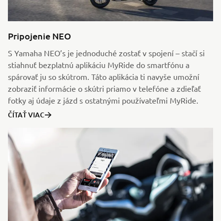
Pripojenie NEO
S Yamaha NEO’s je jednoduché zostať v spojení – stačí si
stiahnuť bezplatnú aplikáciu MyRide do smartfónu a
spárovať ju so skútrom. Táto aplikácia ti navyše umožní
zobraziť informácie o skútri priamo v telefóne a zdieľať
fotky aj údaje z jázd s ostatnými používateľmi MyRide.
ČÍTAŤ VIAC