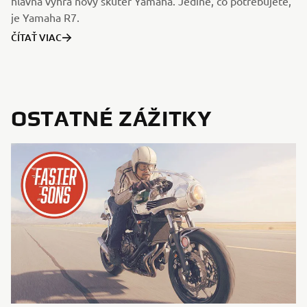
hlavná výhra nový skúter Yamaha. Jediné, čo potrebujete,
je Yamaha R7.
ČÍTAŤ VIAC
OSTATNÉ ZÁŽITKY