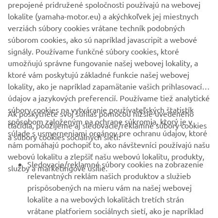
prepojené pridružené spoločnosti používajú na webovej
MyBoat App
lokalite (yamaha-motor.eu) a akýchkoľvek jej miestnych
verziách súbory cookies vrátane techník podobných
S aplikáciou MyBoat si spravíš plavbu ešte zaujímavejšou,
súborom cookies, ako sú napríklad javascripit a webové
nech už máš akúkoľvek loď. MyBoat ti umožní zaznamenať
signály. Používame funkčné súbory cookies, ktoré
tvoje cesty, objavovať nové trasy, spoznať kapitánov vo
umožňujú správne fungovanie našej webovej lokality, a
svojom okolí a zažiť ešte oveľa viac.
ktoré vám poskytujú základné funkcie našej webovej
ČÍTAŤ VIAC
lokality, ako je napríklad zapamätanie vašich prihlasovacích
údajov a jazykových preferencií. Používame tiež analytické
súbory cookies na vytváranie používateľských štatistík
Ak poskytnete svoj súhlas pomocou nižšie uvedeného
spôsobom založeným na ochrane súkromia, ktorý je v
tlačidla, použijeme aj sledovacie/reklamné súbory cookies
súlade s usmerneniami orgánov pre ochranu údajov, ktoré
a súbory cookies sociálnych sietí:
nám pomáhajú pochopiť to, ako návštevníci používajú našu
FIREMNÉ STRÁNKY
webovú lokalitu a zlepšiť našu webovú lokalitu, produkty,
Sledovacie/reklamné súbory cookies na zobrazenie
služby a marketingové úsilie.
relevantných reklám našich produktov a služieb
B2B
prispôsobených na mieru vám na našej webovej
lokalite a na webových lokalitách tretích strán
VIAC YAMAHA
vrátane platforiem sociálnych sietí, ako je napríklad