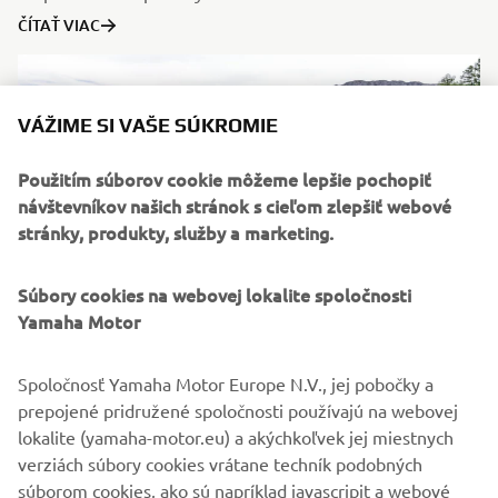
ČÍTAŤ VIAC
VÁŽIME SI VAŠE SÚKROMIE
Použitím súborov cookie môžeme lepšie pochopiť
návštevníkov našich stránok s cieľom zlepšiť webové
stránky, produkty, služby a marketing.
Súbory cookies na webovej lokalite spoločnosti
Yamaha Motor
Destination Yamaha
Spoločnosť Yamaha Motor Europe N.V., jej pobočky a
Yamaha vám prináša inšpiratívne zážitky, ktoré vám
prepojené pridružené spoločnosti používajú na webovej
umožnia objavovať nový terén, nové vozidlá a nové
lokalite (yamaha-motor.eu) a akýchkoľvek jej miestnych
destinácie. Objavte a zažite niečo nové s jedným z našich
verziách súbory cookies vrátane techník podobných
Destination Experiences.
súborom cookies, ako sú napríklad javascripit a webové