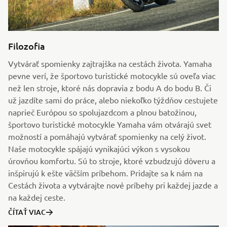
Filozofia
Vytvárať spomienky zajtrajška na cestách života. Yamaha
pevne verí, že športovo turistické motocykle sú oveľa viac
než len stroje, ktoré nás dopravia z bodu A do bodu B. Či
už jazdíte sami do práce, alebo niekoľko týždňov cestujete
naprieč Európou so spolujazdcom a plnou batožinou,
športovo turistické motocykle Yamaha vám otvárajú svet
možností a pomáhajú vytvárať spomienky na celý život.
Naše motocykle spájajú vynikajúci výkon s vysokou
úrovňou komfortu. Sú to stroje, ktoré vzbudzujú dôveru a
inšpirujú k ešte väčším príbehom. Pridajte sa k nám na
Cestách života a vytvárajte nové príbehy pri každej jazde a
na každej ceste.
ČÍTAŤ VIAC