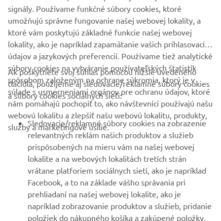
ČÍTAŤ VIAC
signály. Používame funkčné súbory cookies, ktoré
umožňujú správne fungovanie našej webovej lokality, a
ktoré vám poskytujú základné funkcie našej webovej
lokality, ako je napríklad zapamätanie vašich prihlasovacích
údajov a jazykových preferencií. Používame tiež analytické
súbory cookies na vytváranie používateľských štatistík
Ak poskytnete svoj súhlas pomocou nižšie uvedeného
FIREMNÉ STRÁNKY
spôsobom založeným na ochrane súkromia, ktorý je v
tlačidla, použijeme aj sledovacie/reklamné súbory cookies
súlade s usmerneniami orgánov pre ochranu údajov, ktoré
a súbory cookies sociálnych sietí:
nám pomáhajú pochopiť to, ako návštevníci používajú našu
B2B
webovú lokalitu a zlepšiť našu webovú lokalitu, produkty,
Sledovacie/reklamné súbory cookies na zobrazenie
služby a marketingové úsilie.
VIAC YAMAHA
relevantných reklám našich produktov a služieb
prispôsobených na mieru vám na našej webovej
lokalite a na webových lokalitách tretích strán
PODPORA
vrátane platforiem sociálnych sietí, ako je napríklad
Facebook, a to na základe vášho správania pri
prehliadaní na našej webovej lokalite, ako je
BULLETIN
napríklad zobrazovanie produktov a služieb, pridanie
položiek do nákupného košíka a zakúpené položky,
Získajte medzi prvými informácie o najnovších ponukách,
špeciálnych akciách, nových verziách a mnoho ďalšieho