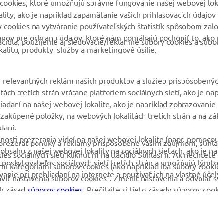
cookies, ktoré umožňujú správne fungovanie našej webovej loka
Yamaha Racing
Nájsť predajcu
ity, ako je napríklad zapamätanie vašich prihlasovacích údajov 
ry cookies na vytváranie používateľských štatistík spôsobom za
Yamaha Motor Global
Nakladaní s použitými
ánov pre ochranu údajov, ktoré nám pomáhajú pochopiť to, ako 
batériami
čidla, použijeme aj sledovacie/reklamné súbory cookies a súbo
Mobilné aplikácie
alitu, produkty, služby a marketingové úsilie.
 relevantných reklám našich produktov a služieb prispôsobený
ách tretích strán vrátane platforiem sociálnych sietí, ako je nap
liadaní na našej webovej lokalite, ako je napríklad zobrazovani
 zakúpené položky, na webových lokalitách tretích strán a na zá
daní.
nosti prezerania videí na našej webovej lokalite (napr. pomoco
 a prezerať ponuky a reklamy prispôsobené vašim záujmom, súhla
sahu z našej webovej lokality na sociálnych sieťach, ako je na
 sociálnych sietí kliknutím na tlačidlo Súhlasím. Ak nechcete s
 poskytovateľov sociálnych sietí tretích strán a umožňujú týmto
ými kategóriami súborov cookies (ako napríklad iba súbory cooki
anie pri prehliadaní na internete a používať ich na vlastné účel
praviť nastavenia súborov cookies“. Zmeniť nastavenia a odvolať s
ch zásad
súborov cookies
. Prečítajte si tieto zásady súborov cook
a o tom, ako ich používame.
© Copyright - 2026 Yamaha Motor Europe N.V. - All Rights Reserved