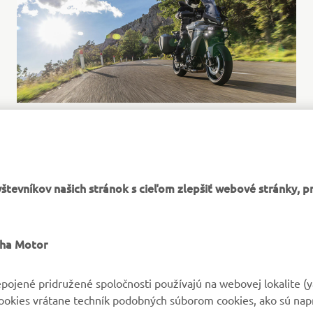
tevníkov našich stránok s cieľom zlepšiť webové stránky, p
VIAC YAMAHA
PODPORA
aha Motor
MyYamaha
Parts Catalogue
pojené pridružené spoločnosti používajú na webovej lokalite (
cookies vrátane techník podobných súborom cookies, ako sú nap
Yamaha Music
Rezervácia na servis