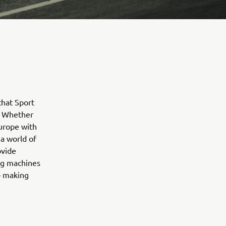
that Sport
. Whether
urope with
a world of
ovide
ing machines
 – making