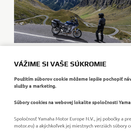
VÁŽIME SI VAŠE SÚKROMIE
Použitím súborov cookie môžeme lepšie pochopiť návš
služby a marketing.
FIREMNÉ STRÁNKY
B2B
Súbory cookies na webovej lokalite spoločnosti Yam
O nás
Systémy eBike
Spoločnosť Yamaha Motor Europe N.V., jej pobočky a pre
motor.eu) a akýchkoľvek jej miestnych verziách súbory 
Novinky
Úrady