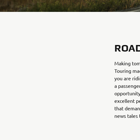
ROAD
Making tomo
Touring mac
you are rid
a passenger
opportunity
excellent p
that demand
news tales 