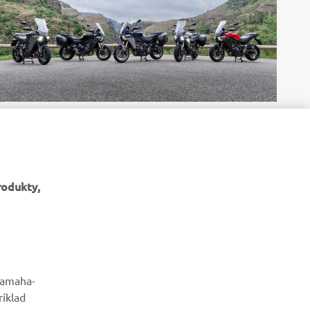
rodukty,
BULLETIN
Získajte medzi prvými informácie o najnovších ponukách,
yamaha-
špeciálnych akciách, nových verziách a mnoho ďalšieho
ríklad