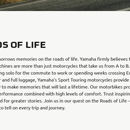
S OF LIFE
rrows memories on the roads of life. Yamaha firmly believes 
hines are more than just motorcycles that take us from A to B
ing solo for the commute to work or spending weeks crossing E
 and full luggage, Yamaha’s Sport Touring motorcycles provide 
 to make memories that will last a lifetime. Our motorbikes pr
erformance combined with high levels of comfort. Trust inspir
 for greater stories. Join us in our quest on the Roads of Life
to tell on every trip and journey.