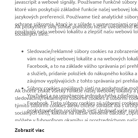
javascripit a webové signály. Používame funkčné súbory 
Podujatia
Golf/Prevádzka
ktoré vám poskytujú základné funkcie našej webovej lokal
jazykových preferencií. Používame tiež analytické súbo
Tlač
Prví respondenti
ochrane súkromia, ktorý je v súlade s usmerneniami org
Ak poskytnete svoj súhlas pomocou nižšie uvedeného tla
Katalóg
Súprava autoškoly
používajú našu webovú lokalitu a zlepšiť našu webovú lok
sociálnych sietí:
Práca v spoločnosti
Robotics
Yamaha
Partnerstvá
Sledovacie/reklamné súbory cookies na zobrazenie
Staňte sa predajcom
vám na našej webovej lokalite a na webových lokalit
Technické informácie pre
Facebook, a to na základe vášho správania pri preh
Zásady týkajúce sa
nezávislých predajcov
a služieb, pridanie položiek do nákupného košíka a
ľudských práv
Yamalube Safety Data
záujmov vyplývajúcich z tohto správania pri prehlia
Základné zásady
Sheets
Súbory cookies sociálnych sietí na poskytnutie mož
Ak chcete získať všetky funkcie našej webovej lokality
udržateľnosti
YouTube) a na umožnenie jednoduchého zdieľania ob
sledovacími/reklamnými súbormi cookies a súbormi cookies
Facebook. Tieto súbory cookies sú súbormi cookies
týmito súbormi cookies alebo chcete súhlasiť iba s určit
Kanál pre oznamovateľov
poskytovateľom sociálnych sietí sledovať vaše správ
sociálnych sietí), kliknite na nižšie uvedené tlačidlo „U
môžete v ľubovoľnom okamihu aj prostredníctvom naši
sa dozvedeli viac o nami používaných súboroch cookies 
Zobraziť viac
Slovakia (Slovak)