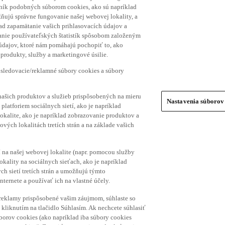
hník podobných súborom cookies, ako sú napríklad
ňujú správne fungovanie našej webovej lokality, a
lad zapamätanie vašich prihlasovacích údajov a
ranie používateľských štatistík spôsobom založeným
 údajov, ktoré nám pomáhajú pochopiť to, ako
produkty, služby a marketingové úsilie.
 sledovacie/reklamné súbory cookies a súbory
našich produktov a služieb prispôsobených na mieru
Nastavenia súborov
platforiem sociálnych sietí, ako je napríklad
lokalite, ako je napríklad zobrazovanie produktov a
vých lokalitách tretích strán a na základe vašich
í na našej webovej lokalite (napr. pomocou služby
ality na sociálnych sieťach, ako je napríklad
h sietí tretích strán a umožňujú týmto
nternete a používať ich na vlastné účely.
a reklamy prispôsobené vašim záujmom, súhlaste so
kliknutím na tlačidlo Súhlasím. Ak nechcete súhlasiť
úborov cookies (ako napríklad iba súbory cookies