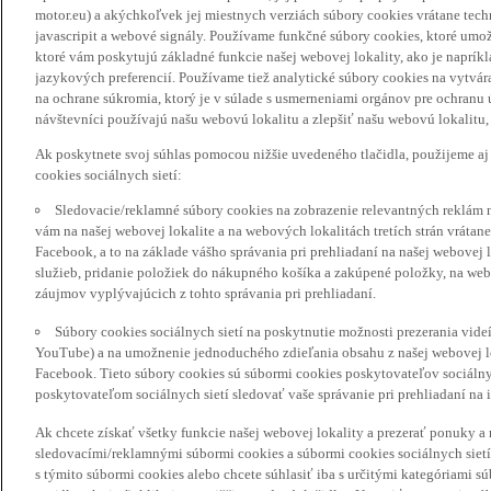
motor.eu) a akýchkoľvek jej miestnych verziách súbory cookies vrátane tec
javascripit a webové signály. Používame funkčné súbory cookies, ktoré umož
ktoré vám poskytujú základné funkcie našej webovej lokality, ako je naprík
jazykových preferencií. Používame tiež analytické súbory cookies na vytvá
na ochrane súkromia, ktorý je v súlade s usmerneniami orgánov pre ochranu
návštevníci používajú našu webovú lokalitu a zlepšiť našu webovú lokalitu, 
Ak poskytnete svoj súhlas pomocou nižšie uvedeného tlačidla, použijeme aj
cookies sociálnych sietí:
Sledovacie/reklamné súbory cookies na zobrazenie relevantných reklám 
vám na našej webovej lokalite a na webových lokalitách tretích strán vrátane 
Facebook, a to na základe vášho správania pri prehliadaní na našej webovej 
služieb, pridanie položiek do nákupného košíka a zakúpené položky, na webo
záujmov vyplývajúcich z tohto správania pri prehliadaní.
Súbory cookies sociálnych sietí na poskytnutie možnosti prezerania vide
YouTube) a na umožnenie jednoduchého zdieľania obsahu z našej webovej lok
Facebook. Tieto súbory cookies sú súbormi cookies poskytovateľov sociálnyc
poskytovateľom sociálnych sietí sledovať vaše správanie pri prehliadaní na i
Ak chcete získať všetky funkcie našej webovej lokality a prezerať ponuky 
sledovacími/reklamnými súbormi cookies a súbormi cookies sociálnych sietí 
s týmito súbormi cookies alebo chcete súhlasiť iba s určitými kategóriami s