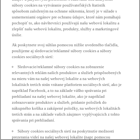
súbory cookies na vytváranie používateľských štatistík
spôsobom založeným na ochrane súkromia, ktorý je v súlade s
usmerneniami orgánov pre ochranu údajov, ktoré nám pomáhajú
pochopiť to, ako návštevníci používajú našu webovú lokalitu a
zlepšiť našu webovú lokalitu, produkty, služby a marketingové
úsilie.
Ak poskytnete svoj súhlas pomocou nižšie uvedeného tlačidla,
použijeme aj sledovacie/reklamné súbory cookies a súbory
cookies sociálnych sietí:
Sledovacie/reklamné súbory cookies na zobrazenie
relevantných reklám našich produktov a služieb prispôsobených
na mieru vám na našej webovej lokalite a na webových
lokalitách tretích strán vrátane platforiem sociálnych sietí, ako je
napríklad Facebook, a to na základe vášho správania pri
prehliadaní na našej webovej lokalite, ako je napríklad
zobrazovanie produktov a služieb, pridanie položiek do
nákupného košíka a zakúpené položky, na webových lokalitách
tretích strán a na základe vašich záujmov vyplývajúcich z tohto
správania pri prehliadaní.
Súbory cookies sociálnych sietí na poskytnutie možnosti
prezerania videí na našej webovej lokalite (napr. pomocou