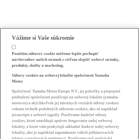
Vážime si Vaše súkromie
Použitím súborov cookie môžeme lepšie pochopiť
návštevníkov našich stránok s cieľom zlepšiť webové stránky,
produkty, služby a marketing.
Súbory cookies na webovej lokalite spoločnosti Yamaha
Motor
Spoločnosť Yamaha Motor Europe N.V., jej pobočky a prepojené
pridružené spoločnosti používajú na webovej lokalite (yamaha-
motor.eu) a akýchkoľvek jej miestnych verziách súbory cookies
vrátane techník podobných súborom cookies, ako sú napríklad
javascripit a webové signály. Používame funkčné súbory
cookies, ktoré umožňujú správne fungovanie našej webovej
lokality, a ktoré vám poskytujú základné funkcie našej webovej
lokality, ako je napríklad zapamätanie vašich prihlasovacích
údajov a jazykových preferencií. Používame tiež analytické