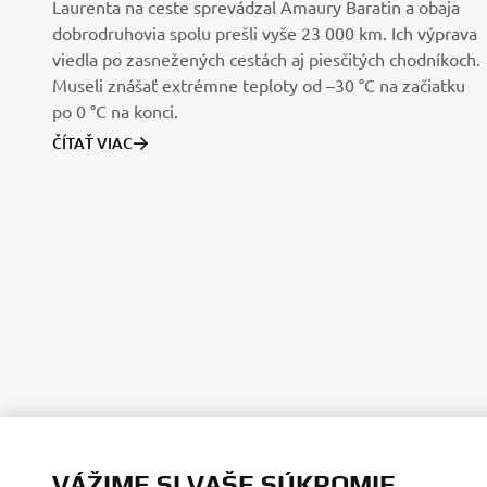
Laurenta na ceste sprevádzal Amaury Baratin a obaja
dobrodruhovia spolu prešli vyše 23 000 km. Ich výprava
viedla po zasnežených cestách aj piesčitých chodníkoch.
Museli znášať extrémne teploty od –30 °C na začiatku
po 0 °C na konci.
ČÍTAŤ VIAC
VÁŽIME SI VAŠE SÚKROMIE