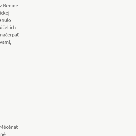
 v Benine
ckej
enulo
čel ich
 načerpať
zvami,
u Mécénat
čné