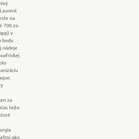
nivý
 Laurent
este na
é 700 zo
app) v
o bodu
j nádeje
oafrickej
olo
ganizáciu
aque.
ry
len za
čas tejto
ktoré
urgia
deťmi ako