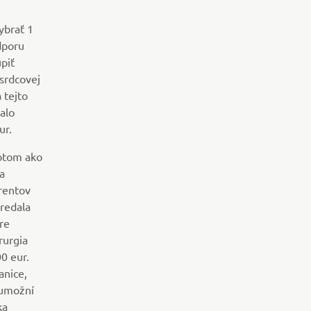
ybrať 1
dporu
piť
srdcovej
 tejto
alo
ur.
otom ako
a
rentov
redala
pre
rurgia
0 eur.
anice,
 umožní
ka