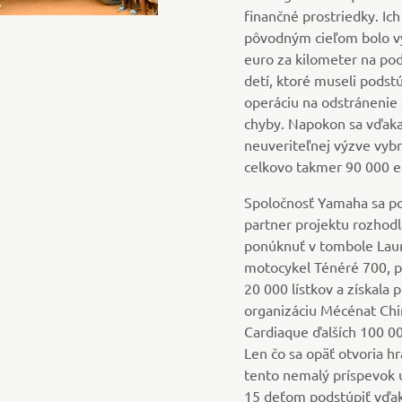
finančné prostriedky. Ich
pôvodným cieľom bolo v
euro za kilometer na po
detí, ktoré museli podstú
operáciu na odstránenie 
chyby. Napokon sa vďaka
neuveriteľnej výzve vybr
celkovo takmer 90 000 e
Spoločnosť Yamaha sa p
partner projektu rozhodl
ponúknuť v tombole Lau
motocykel Ténéré 700, p
20 000 lístkov a získala 
organizáciu Mécénat Chi
Cardiaque ďalších 100 00
Len čo sa opäť otvoria hr
tento nemalý príspevok
15 deťom podstúpiť vďa