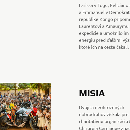
Larissa v Togu, Feliciano
a Emmanuel v Demokrati
republike Kongo pripom
Laurentovi a Amaurymu ú
expedície a umožnilo im
energiu pred ďalšími vý
ktoré ich na ceste čakali.
MISIA
Dvojica neohrozených
dobrodruhov získala pre
charitatívnu organizáci
Chirurgia Cardiaque zna