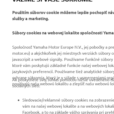
Použitím súborov cookie môžeme lepšie pochopiť návš
služby a marketing.
FIREMNÉ STRÁNKY
B2B
Súbory cookies na webovej lokalite spoločnosti Yam
O nás
Systémy eBike
Spoločnosť Yamaha Motor Europe N.V., jej pobočky a pre
motor.eu) a akýchkoľvek jej miestnych verziách súbory 
Novinky
Úrady
javascripit a webové signály. Používame funkčné súbory 
Podujatia
Golf/Prevádzka
ktoré vám poskytujú základné funkcie našej webovej lokal
jazykových preferencií. Používame tiež analytické súbo
Tlač
Prví respondenti
ochrane súkromia, ktorý je v súlade s usmerneniami org
Ak poskytnete svoj súhlas pomocou nižšie uvedeného tla
Katalóg
Súprava autoškoly
používajú našu webovú lokalitu a zlepšiť našu webovú lok
sociálnych sietí:
Práca v spoločnosti
Robotics
Yamaha
Partnerstvá
Sledovacie/reklamné súbory cookies na zobrazenie
Staňte sa predajcom
vám na našej webovej lokalite a na webových lokalit
Technické informácie pre
Facebook, a to na základe vášho správania pri preh