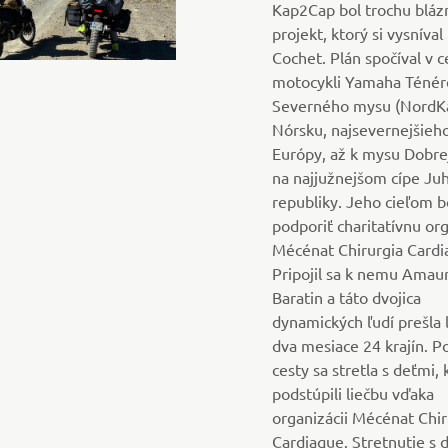
Kap2Cap bol trochu bláz
projekt, ktorý si vysníval
Cochet. Plán spočíval v c
motocykli Yamaha Ténér
Severného mysu (NordK
Nórsku, najsevernejšieh
Európy, až k mysu Dobre
na najjužnejšom cípe Juh
republiky. Jeho cieľom b
podporiť charitatívnu or
Mécénat Chirurgia Cardi
Pripojil sa k nemu Amau
Baratin a táto dvojica
dynamických ľudí prešla 
dva mesiace 24 krajín. Po
cesty sa stretla s deťmi, 
podstúpili liečbu vďaka
organizácii Mécénat Chir
Cardiaque. Stretnutie s 