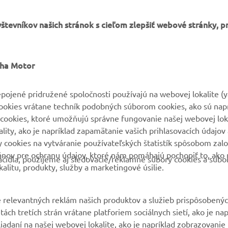
tevníkov našich stránok s cieľom zlepšiť webové stránky, p
VIAC YAMAHA
PODPORA
aha Motor
MyYamaha
Parts Catalogue
pojené pridružené spoločnosti používajú na webovej lokalite (
cookies vrátane techník podobných súborom cookies, ako sú nap
Yamaha Music
Rezervácia na servis
cookies, ktoré umožňujú správne fungovanie našej webovej loka
Yamaha Racing
Nájsť predajcu
ity, ako je napríklad zapamätanie vašich prihlasovacích údajov 
ry cookies na vytváranie používateľských štatistík spôsobom za
Yamaha Motor Global
Nakladaní s použitými
ánov pre ochranu údajov, ktoré nám pomáhajú pochopiť to, ako 
batériami
čidla, použijeme aj sledovacie/reklamné súbory cookies a súbo
Mobilné aplikácie
alitu, produkty, služby a marketingové úsilie.
 relevantných reklám našich produktov a služieb prispôsobený
ách tretích strán vrátane platforiem sociálnych sietí, ako je nap
liadaní na našej webovej lokalite, ako je napríklad zobrazovani