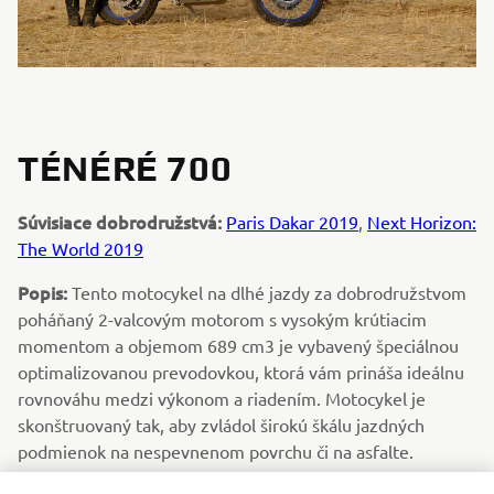
TÉNÉRÉ 700
Súvisiace dobrodružstvá:
Paris Dakar 2019
,
Next Horizon:
The World 2019
Popis:
Tento motocykel na dlhé jazdy za dobrodružstvom
poháňaný 2-valcovým motorom s vysokým krútiacim
momentom a objemom 689 cm3 je vybavený špeciálnou
optimalizovanou prevodovkou, ktorá vám prináša ideálnu
rovnováhu medzi výkonom a riadením. Motocykel je
skonštruovaný tak, aby zvládol širokú škálu jazdných
podmienok na nespevnenom povrchu či na asfalte.
Kompaktný rúrkový podvozok a štíhla karoséria ponúkajú