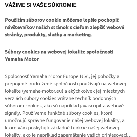
tú najvyššiu úroveň agility pri jazde v stoji alebo
VÁŽIME SI VAŠE SÚKROMIE
posediačky – odpruženie na dlhé vzdialenosti a kolesá s
lúčmi vám umožňujú dostať sa kamkoľvek. Stačí
Použitím súborov cookie môžeme lepšie pochopiť
natankovať a vyraziť.
návštevníkov našich stránok s cieľom zlepšiť webové
stránky, produkty, služby a marketing.
Súbory cookies na webovej lokalite spoločnosti
OBJAVTE TÉNÉRÉ 700
Yamaha Motor
Spoločnosť Yamaha Motor Europe N.V., jej pobočky a
prepojené pridružené spoločnosti používajú na webovej
lokalite (yamaha-motor.eu) a akýchkoľvek jej miestnych
verziách súbory cookies vrátane techník podobných
súborom cookies, ako sú napríklad javascripit a webové
signály. Používame funkčné súbory cookies, ktoré
umožňujú správne fungovanie našej webovej lokality, a
ktoré vám poskytujú základné funkcie našej webovej
lokality, ako je napríklad zapamätanie vašich prihlasovacích