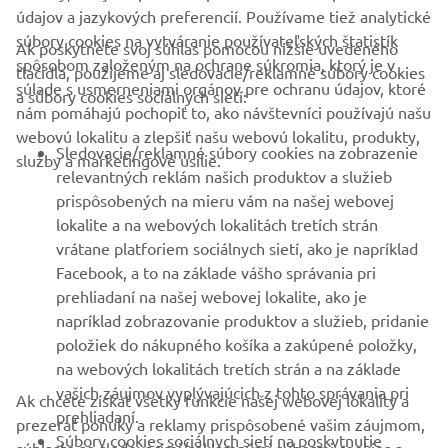
údajov a jazykových preferencií. Používame tiež analytické
súbory cookies na vytváranie používateľských štatistík
Ak poskytnete svoj súhlas pomocou nižšie uvedeného
FIREMNÉ STRÁNKY
spôsobom založeným na ochrane súkromia, ktorý je v
tlačidla, použijeme aj sledovacie/reklamné súbory cookies
súlade s usmerneniami orgánov pre ochranu údajov, ktoré
a súbory cookies sociálnych sietí:
nám pomáhajú pochopiť to, ako návštevníci používajú našu
B2B
webovú lokalitu a zlepšiť našu webovú lokalitu, produkty,
Sledovacie/reklamné súbory cookies na zobrazenie
služby a marketingové úsilie.
VIAC YAMAHA
relevantných reklám našich produktov a služieb
prispôsobených na mieru vám na našej webovej
lokalite a na webových lokalitách tretích strán
PODPORA
vrátane platforiem sociálnych sietí, ako je napríklad
Facebook, a to na základe vášho správania pri
prehliadaní na našej webovej lokalite, ako je
BULLETIN
napríklad zobrazovanie produktov a služieb, pridanie
položiek do nákupného košíka a zakúpené položky,
Získajte medzi prvými informácie o najnovších ponukách,
špeciálnych akciách, nových verziách a mnoho ďalšieho
na webových lokalitách tretích strán a na základe
vašich záujmov vyplývajúcich z tohto správania pri
Ak chcete získať všetky funkcie našej webovej lokality a
prehliadaní.
prezerať ponuky a reklamy prispôsobené vašim záujmom,
Súbory cookies sociálnych sietí na poskytnutie