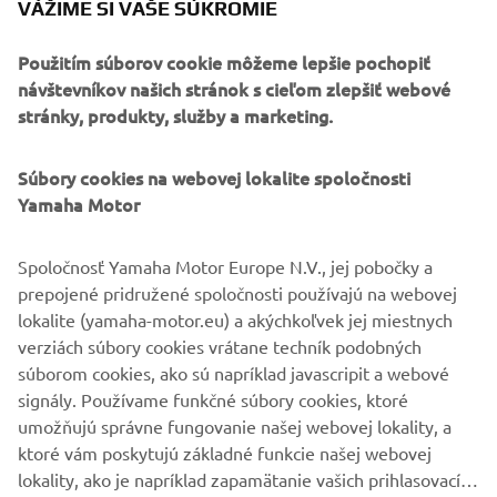
VÁŽIME SI VAŠE SÚKROMIE
OBRAZE
Krstné meno
Použitím súborov cookie môžeme lepšie pochopiť
návštevníkov našich stránok s cieľom zlepšiť webové
stránky, produkty, služby a marketing.
Priezvisko
Súbory cookies na webovej lokalite spoločnosti
Yamaha Motor
E-mail
Spoločnosť Yamaha Motor Europe N.V., jej pobočky a
Telefónne číslo
prepojené pridružené spoločnosti používajú na webovej
lokalite (yamaha-motor.eu) a akýchkoľvek jej miestnych
verziách súbory cookies vrátane techník podobných
súborom cookies, ako sú napríklad javascripit a webové
ODOSLAŤ
signály. Používame funkčné súbory cookies, ktoré
umožňujú správne fungovanie našej webovej lokality, a
ktoré vám poskytujú základné funkcie našej webovej
lokality, ako je napríklad zapamätanie vašich prihlasovacích