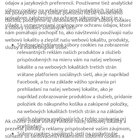
údajov a jazykových preferencií. Používame tiež analytické
súbory cookies na vytváranie používateľských štatistík
Ak poskytnete svoj súhlas pomocou nižšie uvedeného
FIREMNÉ STRÁNKY
spôsobom založeným na ochrane súkromia, ktorý je v
tlačidla, použijeme aj sledovacie/reklamné súbory cookies
súlade s usmerneniami orgánov pre ochranu údajov, ktoré
a súbory cookies sociálnych sietí:
nám pomáhajú pochopiť to, ako návštevníci používajú našu
B2B
webovú lokalitu a zlepšiť našu webovú lokalitu, produkty,
Sledovacie/reklamné súbory cookies na zobrazenie
služby a marketingové úsilie.
VIAC YAMAHA
relevantných reklám našich produktov a služieb
prispôsobených na mieru vám na našej webovej
lokalite a na webových lokalitách tretích strán
PODPORA
vrátane platforiem sociálnych sietí, ako je napríklad
Facebook, a to na základe vášho správania pri
prehliadaní na našej webovej lokalite, ako je
BULLETIN
napríklad zobrazovanie produktov a služieb, pridanie
položiek do nákupného košíka a zakúpené položky,
Získajte medzi prvými informácie o najnovších ponukách,
špeciálnych akciách, nových verziách a mnoho ďalšieho
na webových lokalitách tretích strán a na základe
vašich záujmov vyplývajúcich z tohto správania pri
Ak chcete získať všetky funkcie našej webovej lokality a
prehliadaní.
prezerať ponuky a reklamy prispôsobené vašim záujmom,
Súbory cookies sociálnych sietí na poskytnutie
súhlaste so sledovacími/reklamnými súbormi cookies a