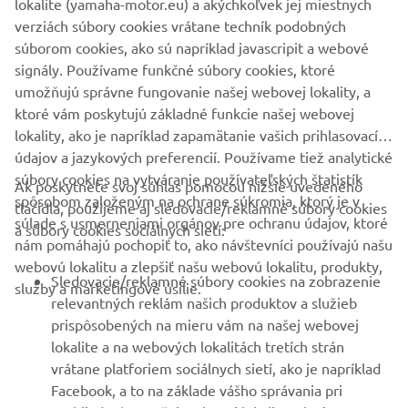
lokalite (yamaha-motor.eu) a akýchkoľvek jej miestnych
verziách súbory cookies vrátane techník podobných
súborom cookies, ako sú napríklad javascripit a webové
signály. Používame funkčné súbory cookies, ktoré
Otočiť na šírku
umožňujú správne fungovanie našej webovej lokality, a
FIREMNÉ STRÁNKY
ktoré vám poskytujú základné funkcie našej webovej
lokality, ako je napríklad zapamätanie vašich prihlasovacích
údajov a jazykových preferencií. Používame tiež analytické
B2B
súbory cookies na vytváranie používateľských štatistík
Ak poskytnete svoj súhlas pomocou nižšie uvedeného
spôsobom založeným na ochrane súkromia, ktorý je v
tlačidla, použijeme aj sledovacie/reklamné súbory cookies
VIAC YAMAHA
súlade s usmerneniami orgánov pre ochranu údajov, ktoré
a súbory cookies sociálnych sietí:
Pre optimálnu funkčnosť otočte telefón do režimu
nám pomáhajú pochopiť to, ako návštevníci používajú našu
na šírku
PODPORA
webovú lokalitu a zlepšiť našu webovú lokalitu, produkty,
Sledovacie/reklamné súbory cookies na zobrazenie
služby a marketingové úsilie.
relevantných reklám našich produktov a služieb
prispôsobených na mieru vám na našej webovej
POTVRDIŤ
BULLETIN
lokalite a na webových lokalitách tretích strán
Získajte medzi prvými informácie o najnovších ponukách,
vrátane platforiem sociálnych sietí, ako je napríklad
špeciálnych akciách, nových verziách a mnoho ďalšieho
Facebook, a to na základe vášho správania pri