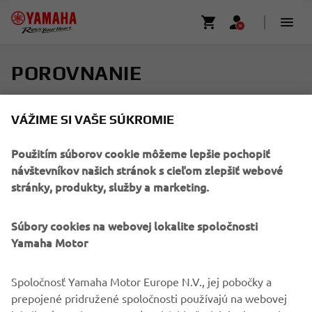
POROVNANIE
Vyberte až štyri modely a nájdite svoj ideálny stroj
VÁŽIME SI VAŠE SÚKROMIE
Na zobrazenie ďalších informácií sa posuňte
Použitím súborov cookie môžeme lepšie pochopiť
vodorovne
návštevníkov našich stránok s cieľom zlepšiť webové
stránky, produkty, služby a marketing.
Súbory cookies na webovej lokalite spoločnosti
Pridať nové
Yamaha Motor
Spoločnosť Yamaha Motor Europe N.V., jej pobočky a
prepojené pridružené spoločnosti používajú na webovej