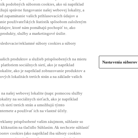
hník podobných súborom cookies, ako sú napríklad
ňujú správne fungovanie našej webovej lokality, a
lad zapamätanie vašich prihlasovacích údajov a
ranie používateľských štatistík spôsobom založeným
 údajov, ktoré nám pomáhajú pochopiť to, ako
produkty, služby a marketingové úsilie.
 sledovacie/reklamné súbory cookies a súbory
našich produktov a služieb prispôsobených na mieru
Nastavenia súborov
platforiem sociálnych sietí, ako je napríklad
lokalite, ako je napríklad zobrazovanie produktov a
vých lokalitách tretích strán a na základe vašich
í na našej webovej lokalite (napr. pomocou služby
ality na sociálnych sieťach, ako je napríklad
h sietí tretích strán a umožňujú týmto
nternete a používať ich na vlastné účely.
a reklamy prispôsobené vašim záujmom, súhlaste so
kliknutím na tlačidlo Súhlasím. Ak nechcete súhlasiť
úborov cookies (ako napríklad iba súbory cookies