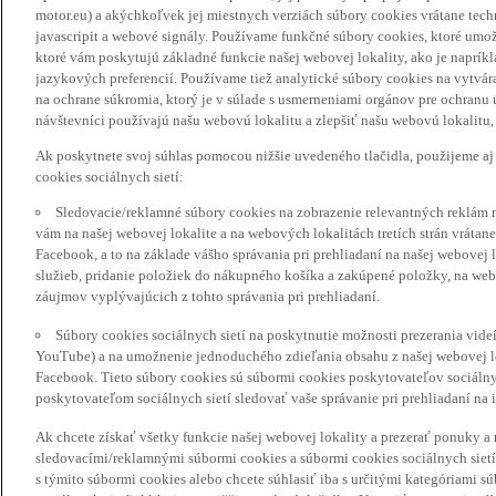
motor.eu) a akýchkoľvek jej miestnych verziách súbory cookies vrátane tec
javascripit a webové signály. Používame funkčné súbory cookies, ktoré umož
ktoré vám poskytujú základné funkcie našej webovej lokality, ako je naprík
jazykových preferencií. Používame tiež analytické súbory cookies na vytvá
na ochrane súkromia, ktorý je v súlade s usmerneniami orgánov pre ochranu
návštevníci používajú našu webovú lokalitu a zlepšiť našu webovú lokalitu, 
Ak poskytnete svoj súhlas pomocou nižšie uvedeného tlačidla, použijeme aj
cookies sociálnych sietí:
Sledovacie/reklamné súbory cookies na zobrazenie relevantných reklám 
vám na našej webovej lokalite a na webových lokalitách tretích strán vrátane 
Facebook, a to na základe vášho správania pri prehliadaní na našej webovej 
služieb, pridanie položiek do nákupného košíka a zakúpené položky, na webo
záujmov vyplývajúcich z tohto správania pri prehliadaní.
Súbory cookies sociálnych sietí na poskytnutie možnosti prezerania vide
YouTube) a na umožnenie jednoduchého zdieľania obsahu z našej webovej lok
Facebook. Tieto súbory cookies sú súbormi cookies poskytovateľov sociálnyc
poskytovateľom sociálnych sietí sledovať vaše správanie pri prehliadaní na i
Ak chcete získať všetky funkcie našej webovej lokality a prezerať ponuky 
sledovacími/reklamnými súbormi cookies a súbormi cookies sociálnych sietí 
s týmito súbormi cookies alebo chcete súhlasiť iba s určitými kategóriami s