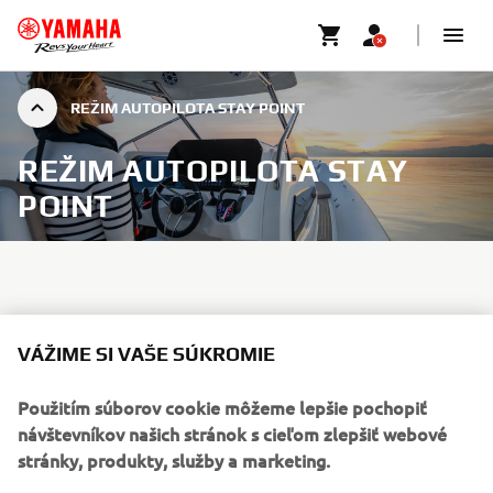
REŽIM AUTOPILOTA STAY POINT
REŽIM AUTOPILOTA STAY
POINT
Stay Point je špecifický režim funkcie SetPoint systému
VÁŽIME SI VAŠE SÚKROMIE
Helm Master EX, ktorý umožňuje kapitánom zaistiť viac
možností a spôsobov zachovania polohy lode.
Použitím súborov cookie môžeme lepšie pochopiť
návštevníkov našich stránok s cieľom zlepšiť webové
Režim Stay Point je neuveriteľne praktický, keď stojíte v
stránky, produkty, služby a marketing.
prístave počas tankovania alebo keď čakáte na otvorenie
mosta, prípadne keď si jednoducho nájdete konkrétne