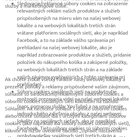
Sledovacie/reklamné súbory cookies na zobrazenie
služby a marketingové úsilie.
VIAC YAMAHA
relevantných reklám našich produktov a služieb
prispôsobených na mieru vám na našej webovej
lokalite a na webových lokalitách tretích strán
PODPORA
vrátane platforiem sociálnych sietí, ako je napríklad
Facebook, a to na základe vášho správania pri
prehliadaní na našej webovej lokalite, ako je
BULLETIN
napríklad zobrazovanie produktov a služieb, pridanie
položiek do nákupného košíka a zakúpené položky,
Získajte medzi prvými informácie o najnovších ponukách,
špeciálnych akciách, nových verziách a mnoho ďalšieho
na webových lokalitách tretích strán a na základe
vašich záujmov vyplývajúcich z tohto správania pri
Ak chcete získať všetky funkcie našej webovej lokality a
prehliadaní.
prezerať ponuky a reklamy prispôsobené vašim záujmom,
Súbory cookies sociálnych sietí na poskytnutie
súhlaste so sledovacími/reklamnými súbormi cookies a
možnosti prezerania videí na našej webovej lokalite
PRIHLÁSIŤ SA NA ODBER
súbormi cookies sociálnych sietí kliknutím na tlačidlo
(napr. pomocou služby YouTube) a na umožnenie
Súhlasím. Ak nechcete súhlasiť s týmito súbormi cookies
jednoduchého zdieľania obsahu z našej webovej
alebo chcete súhlasiť iba s určitými kategóriami súborov
Prečítajte si naše Zásady ochrany osobných údajov, aby ste sa
lokality na sociálnych sieťach, ako je napríklad
dozvedeli, ako spracovávame vaše osobné údaje:
Ochrana
cookies (ako napríklad iba súbory cookies sociálnych sietí),
Facebook. Tieto súbory cookies sú súbormi cookies
Osobných Údajov
kliknite na nižšie uvedené tlačidlo „Upraviť nastavenia
poskytovateľov sociálnych sietí tretích strán a