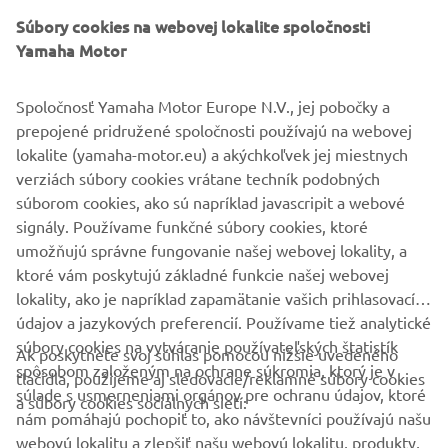
miesto, ktoré si chcete dlhšie vychutnať.
Súbory cookies na webovej lokalite spoločnosti
Yamaha Motor
Ďalšie režimy funkcie Set Point, akými sú Drift Point a Fish
Point, často využívajú profesionáli na rybolov,
Spoločnosť Yamaha Motor Europe N.V., jej pobočky a
fotografovanie alebo iné aktivity, pri ktorých sa vyžaduje
prepojené pridružené spoločnosti používajú na webovej
mimoriadna presnosť pri státí na mieste.
lokalite (yamaha-motor.eu) a akýchkoľvek jej miestnych
verziách súbory cookies vrátane techník podobných
súborom cookies, ako sú napríklad javascripit a webové
signály. Používame funkčné súbory cookies, ktoré
NASLED
umožňujú správne fungovanie našej webovej lokality, a
1
/
5
ktoré vám poskytujú základné funkcie našej webovej
lokality, ako je napríklad zapamätanie vašich prihlasovacích
údajov a jazykových preferencií. Používame tiež analytické
súbory cookies na vytváranie používateľských štatistík
Ak poskytnete svoj súhlas pomocou nižšie uvedeného
FIREMNÉ STRÁNKY
spôsobom založeným na ochrane súkromia, ktorý je v
tlačidla, použijeme aj sledovacie/reklamné súbory cookies
súlade s usmerneniami orgánov pre ochranu údajov, ktoré
a súbory cookies sociálnych sietí:
nám pomáhajú pochopiť to, ako návštevníci používajú našu
B2B
webovú lokalitu a zlepšiť našu webovú lokalitu, produkty,