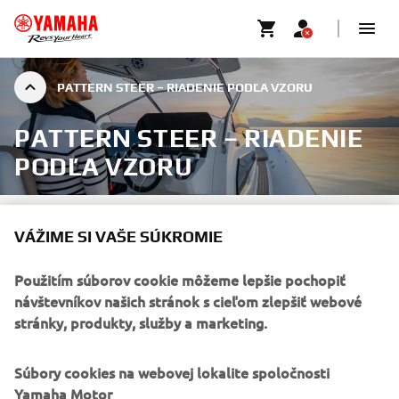
PATTERN STEER – RIADENIE PODĽA VZORU
PATTERN STEER – RIADENIE
PODĽA VZORU
VÁŽIME SI VAŠE SÚKROMIE
Vráťte sa do známej polohy alebo nájdite ideálne miesto
Použitím súborov cookie môžeme lepšie pochopiť
na potápanie pomocou funkcie Yamaha Pattern Steer.
návštevníkov našich stránok s cieľom zlepšiť webové
Funkcia Pattern Steer umožňuje kapitánovi lode vykonať
stránky, produkty, služby a marketing.
Williamsonov manéver alebo vyhľadávanie vzorov
stlačením tlačidla – bez nutnosti akýchkoľvek výpočtov
Súbory cookies na webovej lokalite spoločnosti
vzdialenosti a kurzu.
Yamaha Motor