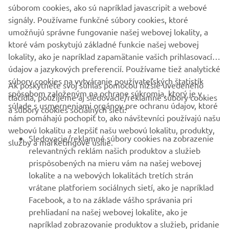
súborom cookies, ako sú napríklad javascripit a webové
Získajte medzi prvými informácie o najnovších ponukách,
signály. Používame funkčné súbory cookies, ktoré
špeciálnych akciách, nových verziách a mnoho ďalšieho
umožňujú správne fungovanie našej webovej lokality, a
ktoré vám poskytujú základné funkcie našej webovej
lokality, ako je napríklad zapamätanie vašich prihlasovacích
údajov a jazykových preferencií. Používame tiež analytické
PRIHLÁSIŤ SA NA ODBER
súbory cookies na vytváranie používateľských štatistík
Ak poskytnete svoj súhlas pomocou nižšie uvedeného
spôsobom založeným na ochrane súkromia, ktorý je v
tlačidla, použijeme aj sledovacie/reklamné súbory cookies
Prečítajte si naše Zásady ochrany osobných údajov, aby ste sa
súlade s usmerneniami orgánov pre ochranu údajov, ktoré
a súbory cookies sociálnych sietí:
dozvedeli, ako spracovávame vaše osobné údaje:
Ochrana
nám pomáhajú pochopiť to, ako návštevníci používajú našu
Osobných Údajov
webovú lokalitu a zlepšiť našu webovú lokalitu, produkty,
Sledovacie/reklamné súbory cookies na zobrazenie
služby a marketingové úsilie.
relevantných reklám našich produktov a služieb
Slovakia (Slovak)
prispôsobených na mieru vám na našej webovej
lokalite a na webových lokalitách tretích strán
vrátane platforiem sociálnych sietí, ako je napríklad
Facebook, a to na základe vášho správania pri
prehliadaní na našej webovej lokalite, ako je
© Copyright - 2026 Yamaha Motor Europe N.V. - All Rights
napríklad zobrazovanie produktov a služieb, pridanie