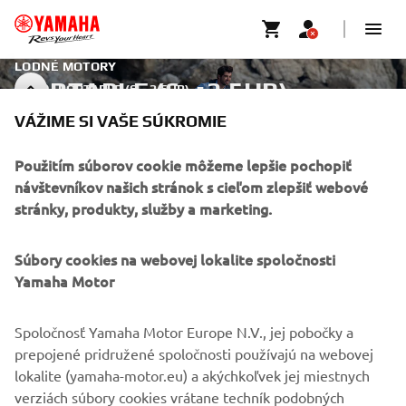
LODNÉ MOTORY
PORTABLE (6 – 2.5HP)
PORTABLE (6 – 2.5HP)
VÁŽIME SI VAŠE SÚKROMIE
Použitím súborov cookie môžeme lepšie pochopiť
FIREMNÉ STRÁNKY
návštevníkov našich stránok s cieľom zlepšiť webové
stránky, produkty, služby a marketing.
B2B
Súbory cookies na webovej lokalite spoločnosti
VIAC YAMAHA
Yamaha Motor
PODPORA
Spoločnosť Yamaha Motor Europe N.V., jej pobočky a
prepojené pridružené spoločnosti používajú na webovej
lokalite (yamaha-motor.eu) a akýchkoľvek jej miestnych
BULLETIN
verziách súbory cookies vrátane techník podobných