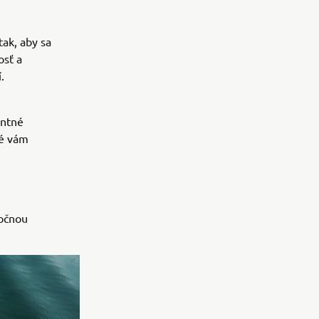
ak, aby sa
osť a
.
entné
ré vám
točnou