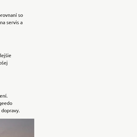
orovnaní so
na servis a
lejšie
pšej
ení.
rqeedo
j dopravy.