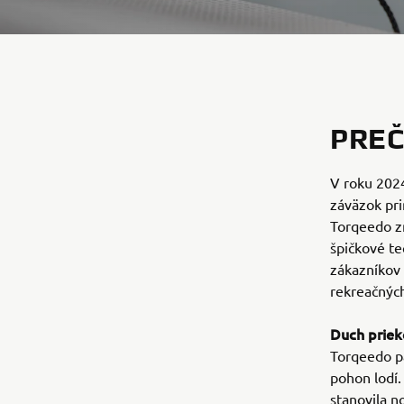
PREČ
V roku 2024
záväzok pri
Torqeedo zn
špičkové te
zákazníkov 
rekreačnýc
Duch priek
Torqeedo pa
pohon lodí.
stanovila n