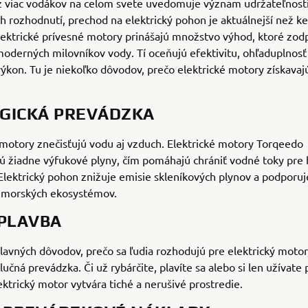
z viac vodákov na celom svete uvedomuje význam udržateľnosti
h rozhodnutí, prechod na elektrický pohon je aktuálnejší než k
lektrické prívesné motory prinášajú množstvo výhod, ktoré zo
derných milovníkov vody. Tí oceňujú efektivitu, ohľaduplnosť 
výkon. Tu je niekoľko dôvodov, prečo elektrické motory získavaj
GICKÁ PREVÁDZKA
motory znečisťujú vodu aj vzduch. Elektrické motory Torqeedo
ú žiadne výfukové plyny, čím pomáhajú chrániť vodné toky pre
Elektrický pohon znižuje emisie skleníkových plynov a podporuj
 morských ekosystémov.
 PLAVBA
avných dôvodov, prečo sa ľudia rozhodujú pre elektrický motor,
učná prevádzka. Či už rybárčite, plavíte sa alebo si len užívate
ektrický motor vytvára tiché a nerušivé prostredie.