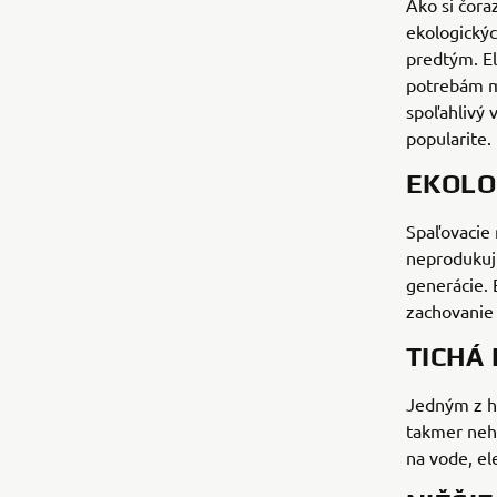
Ako si čora
ekologickýc
predtým. E
potrebám mo
spoľahlivý 
popularite.
EKOLO
Spaľovacie 
neprodukuj
generácie. 
zachovanie
TICHÁ
Jedným z hl
takmer nehl
na vode, el