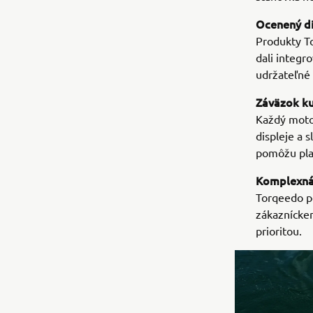
Ocenený di
Produkty To
dali integro
udržateľné 
Záväzok ku
Každý motor
displeje a 
pomôžu plav
Komplexná
Torqeedo p
zákazníckem
prioritou.