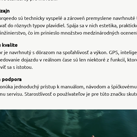
zajn
rqeedo sú technicky vyspelé a zároveň premyslene navrhnuté t
vať do rôznych typov plavidiel. Spája sa v nich estetika, praktick
inžinierstvo, čo im prinieslo množstvo medzinárodných ocenení
 kvalite
 je navrhnutý s dôrazom na spoľahlivosť a výkon. GPS, intelig
sledovanie dojazdu v reálnom čase sú len niektoré z funkcií, kto
iť sa s istotou.
 podpora
onúka jednoduchý prístup k manuálom, návodom a špičkovému
u servisu. Starostlivosť o používateľov je pre túto značku sku