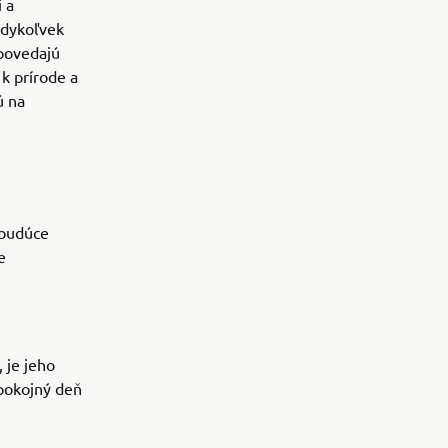
 a
edykoľvek
dpovedajú
k prírode a
ú na
 budúce
e
 je jeho
 pokojný deň