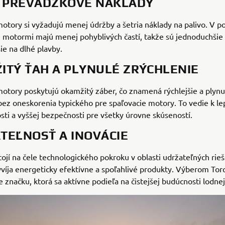
E PREVÁDZKOVÉ NÁKLADY
motory si vyžadujú menej údržby a šetria náklady na palivo. V p
 motormi majú menej pohyblivých častí, takže sú jednoduchšie 
šie na dlhé plavby.
ITÝ ŤAH A PLYNULÉ ZRÝCHLENIE
motory poskytujú okamžitý záber, čo znamená rýchlejšie a plynu
bez oneskorenia typického pre spaľovacie motory. To vedie k le
sti a vyššej bezpečnosti pre všetky úrovne skúseností.
TEĽNOSŤ A INOVÁCIE
ojí na čele technologického pokroku v oblasti udržateľných rieš
víja energeticky efektívne a spoľahlivé produkty. Výberom To
 značku, ktorá sa aktívne podieľa na čistejšej budúcnosti lodne