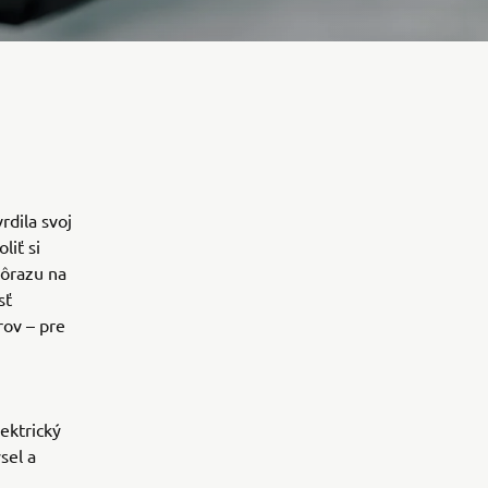
dila svoj
liť si
dôrazu na
sť
rov – pre
ektrický
sel a