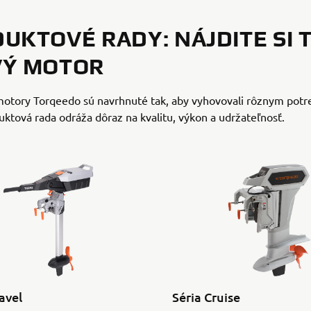
UKTOVÉ RADY: NÁJDITE SI 
VÝ MOTOR
 motory Torqeedo sú navrhnuté tak, aby vyhovovali rôznym pot
ktová rada odráža dôraz na kvalitu, výkon a udržateľnosť.
avel
Séria Cruise