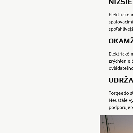
NIŽŠI
Elektrické 
spaľovacími
spoľahlivej
OKAMŽ
Elektrické 
zrýchlenie 
ovládateľno
UDRŽA
Torqeedo st
Neustále vy
podporujete