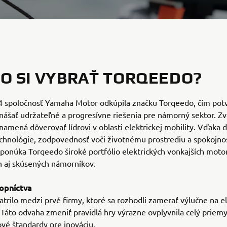
O SI VYBRAŤ TORQEEDO?
 spoločnosť Yamaha Motor odkúpila značku Torqeedo, čím potvr
nášať udržateľné a progresívne riešenia pre námorný sektor. Zvo
amená dôverovať lídrovi v oblasti elektrickej mobility. Vďaka 
chnológie, zodpovednosť voči životnému prostrediu a spokojno
ponúka Torqeedo široké portfólio elektrických vonkajších moto
h aj skúsených námorníkov.
opníctva
trilo medzi prvé firmy, ktoré sa rozhodli zamerať výlučne na el
 Táto odvaha zmeniť pravidlá hry výrazne ovplyvnila celý priemy
ové štandardy pre inováciu.