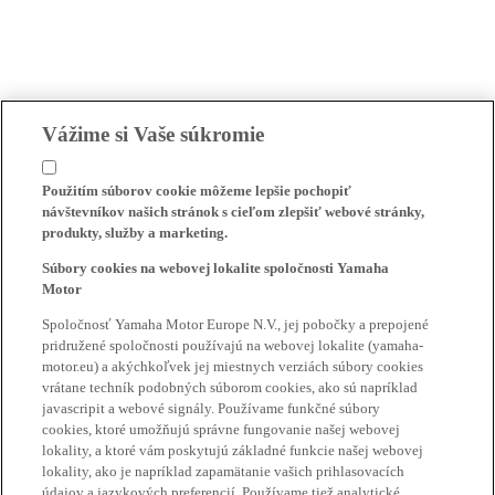
Vážime si Vaše súkromie
Použitím súborov cookie môžeme lepšie pochopiť
návštevníkov našich stránok s cieľom zlepšiť webové stránky,
produkty, služby a marketing.
Súbory cookies na webovej lokalite spoločnosti Yamaha
Motor
Spoločnosť Yamaha Motor Europe N.V., jej pobočky a prepojené
pridružené spoločnosti používajú na webovej lokalite (yamaha-
motor.eu) a akýchkoľvek jej miestnych verziách súbory cookies
vrátane techník podobných súborom cookies, ako sú napríklad
javascripit a webové signály. Používame funkčné súbory
cookies, ktoré umožňujú správne fungovanie našej webovej
lokality, a ktoré vám poskytujú základné funkcie našej webovej
lokality, ako je napríklad zapamätanie vašich prihlasovacích
údajov a jazykových preferencií. Používame tiež analytické