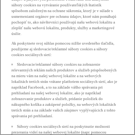
súbory cookies na vytváranie používateľských štatistík
spôsobom založeným na ochrane súkromia, ktorý je v súlade s
usmerneniami orgánov pre ochranu údajov, ktoré nám pomáhajú
pochopiť to, ako návštevníci používajú našu webovú lokalitu a
zlepšiť našu webovú lokalitu, produkty, služby a marketingové
úsilie.
Ak poskytnete svoj súhlas pomocou nižšie uvedeného tlačidla,
použijeme aj sledovacie/reklamné súbory cookies a súbory
cookies sociálnych sietí:
Sledovacie/reklamné súbory cookies na zobrazenie
relevantných reklám našich produktov a služieb prispôsobených
na mieru vám na našej webovej lokalite a na webových
lokalitách tretích strán vrátane platforiem sociálnych sietí, ako je
napríklad Facebook, a to na základe vášho správania pri
prehliadaní na našej webovej lokalite, ako je napríklad
zobrazovanie produktov a služieb, pridanie položiek do
nákupného košíka a zakúpené položky, na webových lokalitách
tretích strán a na základe vašich záujmov vyplývajúcich z tohto
správania pri prehliadaní.
Súbory cookies sociálnych sietí na poskytnutie možnosti
prezerania videí na našej webovej lokalite (napr. pomocou