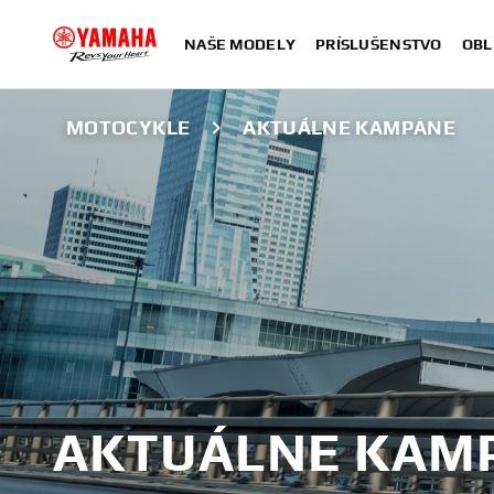
NAŠE MODELY
PRÍSLUŠENSTVO
OBL
MOTOCYKLE
AKTUÁLNE KAMPANE
AKTUÁLNE KAM