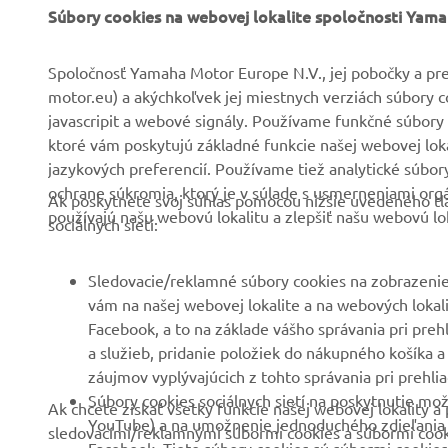
FIREMNÉ STRÁNKY
B2B
Súbory cookies na webovej lokalite spoločnosti Yam
O nás
Systémy eBike
Spoločnosť Yamaha Motor Europe N.V., jej pobočky a pre
motor.eu) a akýchkoľvek jej miestnych verziách súbory 
Novinky
Úrady
javascripit a webové signály. Používame funkčné súbory 
Podujatia
Golf/Prevádzka
ktoré vám poskytujú základné funkcie našej webovej lokal
jazykových preferencií. Používame tiež analytické súbo
Tlač
Prví respondenti
ochrane súkromia, ktorý je v súlade s usmerneniami org
Ak poskytnete svoj súhlas pomocou nižšie uvedeného tla
Katalóg
Súprava autoškoly
používajú našu webovú lokalitu a zlepšiť našu webovú lok
sociálnych sietí:
Práca v spoločnosti
Robotics
Yamaha
Partnerstvá
Sledovacie/reklamné súbory cookies na zobrazenie
Staňte sa predajcom
vám na našej webovej lokalite a na webových lokalit
Technické informácie pre
Facebook, a to na základe vášho správania pri preh
Zásady týkajúce sa
nezávislých predajcov
a služieb, pridanie položiek do nákupného košíka a
ľudských práv
Yamalube Safety Data
záujmov vyplývajúcich z tohto správania pri prehlia
Základné zásady
Sheets
Súbory cookies sociálnych sietí na poskytnutie mož
Ak chcete získať všetky funkcie našej webovej lokality
udržateľnosti
YouTube) a na umožnenie jednoduchého zdieľania ob
sledovacími/reklamnými súbormi cookies a súbormi cookies