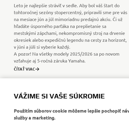
Leto je najlepšie stráviť v sedle. Aby bol váš štart do
tohtoročnej sezóny stopercentný, pripravili sme pre vás
na mesiace jún a júl mimoriadnu predajnú akciu. Či už
hľadáte úsporného parťáka na preplietanie sa
mestskými zápchami, nekompromisný stroj na drvenie
okresiek alebo expedičnú legendu na cesty za horizont,
v júni a júli si vyberie každý.
A pozor! Na všetky modely 2025/2026 sa po novom
vzťahuje aj 5-ročná záruka Yamaha.
ČÍTAŤ VIAC
1
VÁŽIME SI VAŠE SÚKROMIE
Použitím súborov cookie môžeme lepšie pochopiť návš
služby a marketing.