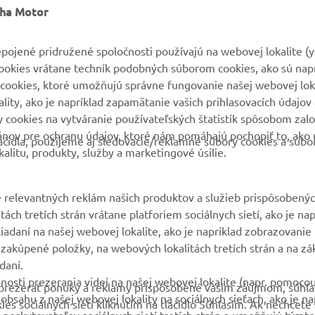
VIAC YAMAHA
PODPORA
aha Motor
MyYamaha
Parts Catalogue
pojené pridružené spoločnosti používajú na webovej lokalite (
cookies vrátane techník podobných súborom cookies, ako sú nap
Yamaha Music
Rezervácia na servis
cookies, ktoré umožňujú správne fungovanie našej webovej loka
Yamaha Racing
Nájsť predajcu
ity, ako je napríklad zapamätanie vašich prihlasovacích údajov 
ry cookies na vytváranie používateľských štatistík spôsobom za
Yamaha Motor Global
Nakladaní s použitými
ánov pre ochranu údajov, ktoré nám pomáhajú pochopiť to, ako 
batériami
čidla, použijeme aj sledovacie/reklamné súbory cookies a súbo
Mobilné aplikácie
alitu, produkty, služby a marketingové úsilie.
 relevantných reklám našich produktov a služieb prispôsobený
ách tretích strán vrátane platforiem sociálnych sietí, ako je nap
liadaní na našej webovej lokalite, ako je napríklad zobrazovani
 zakúpené položky, na webových lokalitách tretích strán a na zá
daní.
nosti prezerania videí na našej webovej lokalite (napr. pomoco
 a prezerať ponuky a reklamy prispôsobené vašim záujmom, súhla
sahu z našej webovej lokality na sociálnych sieťach, ako je na
 sociálnych sietí kliknutím na tlačidlo Súhlasím. Ak nechcete s