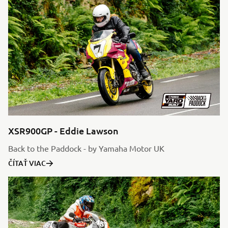
XSR900GP - Eddie Lawson
Back to the Paddock - by Yamaha Motor UK
ČÍTAŤ VIAC