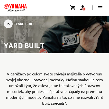
YARD BUILT
YARD BUILT
V garážach po celom svete snívajú majitelia o vytvorení
svojej vlastnej upravenej motorky. Našou snahou je toto
umožniť tým, že oslovujeme talentovaných úpravcov
motoriek, aby priniesli inšpiratívne nápady na premenu
moderných modelov Yamaha na to, čo sme nazvali „Yard
Built specials“.