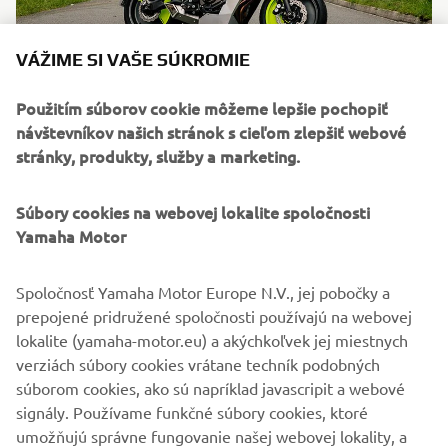
VÁŽIME SI VAŠE SÚKROMIE
Použitím súborov cookie môžeme lepšie pochopiť
"The Outrun"
návštevníkov našich stránok s cieľom zlepšiť webové
stránky, produkty, služby a marketing.
By Ton Up Garage, 2018
ČÍTAŤ VIAC
Súbory cookies na webovej lokalite spoločnosti
Yamaha Motor
Spoločnosť Yamaha Motor Europe N.V., jej pobočky a
prepojené pridružené spoločnosti používajú na webovej
lokalite (yamaha-motor.eu) a akýchkoľvek jej miestnych
verziách súbory cookies vrátane techník podobných
súborom cookies, ako sú napríklad javascripit a webové
signály. Používame funkčné súbory cookies, ktoré
umožňujú správne fungovanie našej webovej lokality, a