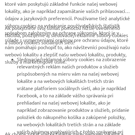
ktoré vám poskytujú základné funkcie našej webovej
"Workhorse"
lokality, ako je napríklad zapamätanie vašich prihlasovacích
údajov a jazykových preferencií. Používame tiež analytické
By Workhorse Speed Shop, 2018
súbory cookies na vytváranie používateľských štatistík
Ak poskytnete svoj súhlas pomocou nižšie uvedeného
ČÍTAŤ VIAC
spôsobom založeným na ochrane súkromia, ktorý je v
tlačidla, použijeme aj sledovacie/reklamné súbory cookies
súlade s usmerneniami orgánov pre ochranu údajov, ktoré
a súbory cookies sociálnych sietí:
nám pomáhajú pochopiť to, ako návštevníci používajú našu
webovú lokalitu a zlepšiť našu webovú lokalitu, produkty,
Sledovacie/reklamné súbory cookies na zobrazenie
služby a marketingové úsilie.
relevantných reklám našich produktov a služieb
prispôsobených na mieru vám na našej webovej
lokalite a na webových lokalitách tretích strán
vrátane platforiem sociálnych sietí, ako je napríklad
Facebook, a to na základe vášho správania pri
prehliadaní na našej webovej lokalite, ako je
napríklad zobrazovanie produktov a služieb, pridanie
"Type 11"
položiek do nákupného košíka a zakúpené položky,
na webových lokalitách tretích strán a na základe
By AUTO FABRICA, 2018
vašich záujmov vyplývajúcich z tohto správania pri
Ak chcete získať všetky funkcie našej webovej lokality a