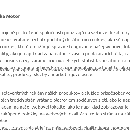
VIAC YAMAHA
PODPORA
aha Motor
MyYamaha
Parts Catalogue
pojené pridružené spoločnosti používajú na webovej lokalite (
cookies vrátane techník podobných súborom cookies, ako sú nap
Yamaha Music
Rezervácia na servis
cookies, ktoré umožňujú správne fungovanie našej webovej loka
Yamaha Racing
Nájsť predajcu
ity, ako je napríklad zapamätanie vašich prihlasovacích údajov 
ry cookies na vytváranie používateľských štatistík spôsobom za
Yamaha Motor Global
Nakladaní s použitými
ánov pre ochranu údajov, ktoré nám pomáhajú pochopiť to, ako 
batériami
čidla, použijeme aj sledovacie/reklamné súbory cookies a súbo
Mobilné aplikácie
alitu, produkty, služby a marketingové úsilie.
 relevantných reklám našich produktov a služieb prispôsobený
ách tretích strán vrátane platforiem sociálnych sietí, ako je nap
liadaní na našej webovej lokalite, ako je napríklad zobrazovani
 zakúpené položky, na webových lokalitách tretích strán a na zá
daní.
nosti prezerania videí na našej webovej lokalite (napr. pomoco
 a prezerať ponuky a reklamy prispôsobené vašim záujmom, súhla