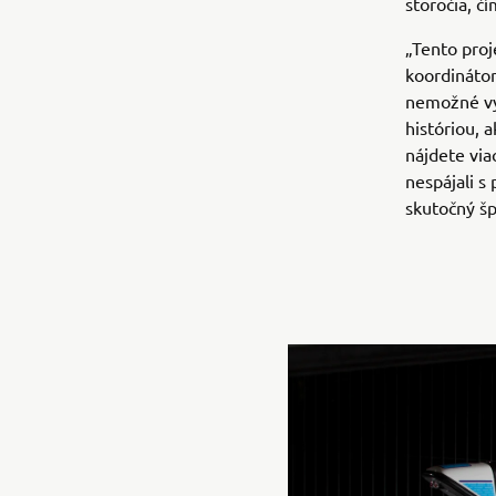
storočia, č
„Tento proj
koordinátor
nemožné vyt
históriou, 
nájdete via
nespájali s
skutočný šp