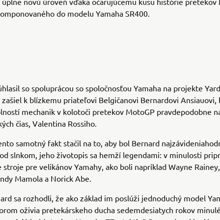
 úplne novú úroveň vďaka očarujúcemu kusu histórie preteko
akomponovaného do modelu Yamaha SR400.
hlasil so spoluprácou so spoločnosťou Yamaha na projekte Yard 
si zašiel k blízkemu priateľovi Belgičanovi Bernardovi Ansiauovi, 
lností mechanik v kolotoči pretekov MotoGP pravdepodobne na
kých čias, Valentina Rossiho.
ento samotný fakt stačil na to, aby bol Bernard najzávideniahod
d slnkom, jeho životopis sa hemží legendami: v minulosti prip
 stroje pre velikánov Yamahy, ako boli napríklad Wayne Rainey
andy Mamola a Norick Abe.
ard sa rozhodli, že ako základ im poslúži jednoduchý model Y
torom oživia pretekárskeho ducha sedemdesiatych rokov minul