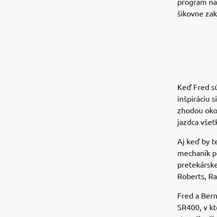
program na
šikovne z
Keď Fred sú
inšpiráciu 
zhodou oko
jazdca všet
Aj keď by t
mechanik po
pretekárske
Roberts, R
Fred a Bern
SR400, v k