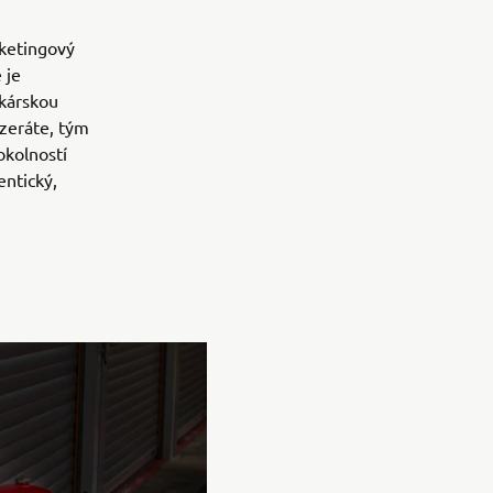
.
rketingový
 je
ekárskou
ozeráte, tým
okolností
entický,