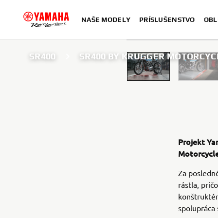
NAŠE MODELY
PRÍSLUŠENSTVO
OBL
SR400
SR400 BY KRUGGER MOTORCYC
Projekt Ya
Motorcycl
Za posledné
rástla, pri
konštruktér
spolupráca