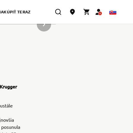
NAKÚPIŤ TERAZ
NASLEDUJÚCA POLOŽKA GALÉRIE
 Krugger
ustále
jnovšia
 posunula