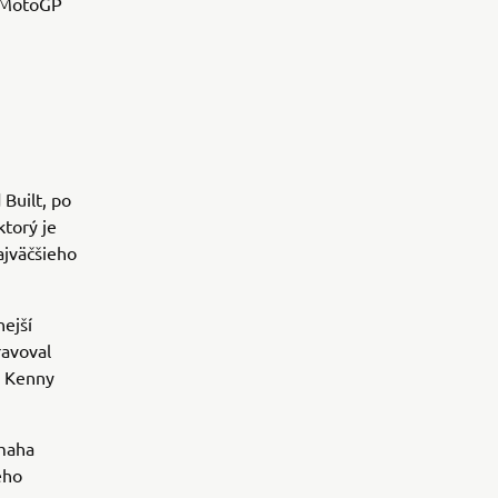
v MotoGP
Built, po
ktorý je
jväčšieho
nejší
ravoval
, Kenny
amaha
ého