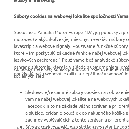
FIREMNÉ STRÁNKY
B2B
Súbory cookies na webovej lokalite spoločnosti Yam
O nás
Systémy eBike
Spoločnosť Yamaha Motor Europe N.V., jej pobočky a pre
motor.eu) a akýchkoľvek jej miestnych verziách súbory 
Novinky
Úrady
javascripit a webové signály. Používame funkčné súbory 
Podujatia
Golf/Prevádzka
ktoré vám poskytujú základné funkcie našej webovej lokal
jazykových preferencií. Používame tiež analytické súbo
Tlač
Prví respondenti
ochrane súkromia, ktorý je v súlade s usmerneniami org
Ak poskytnete svoj súhlas pomocou nižšie uvedeného tla
Katalóg
Súprava autoškoly
používajú našu webovú lokalitu a zlepšiť našu webovú lok
sociálnych sietí:
Práca v spoločnosti
Robotics
Yamaha
Partnerstvá
Sledovacie/reklamné súbory cookies na zobrazenie
Staňte sa predajcom
vám na našej webovej lokalite a na webových lokalit
Technické informácie pre
Facebook, a to na základe vášho správania pri preh
Zásady týkajúce sa
nezávislých predajcov
a služieb, pridanie položiek do nákupného košíka a
ľudských práv
Yamalube Safety Data
záujmov vyplývajúcich z tohto správania pri prehlia
Základné zásady
Sheets
Súbory cookies sociálnych sietí na poskytnutie mož
Ak chcete získať všetky funkcie našej webovej lokality
udržateľnosti