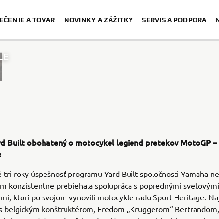
EČENIE A TOVAR
NOVINKY A ZÁŽITKY
SERVIS A PODPORA
LE
rd Built obohatený o motocykel legiend pretekov MotoGP –
e
 tri roky úspešnosť programu Yard Built spoločnosti Yamaha ne
čom konzistentne prebiehala spolupráca s poprednými svetovými
mi, ktorí po svojom vynovili motocykle radu Sport Heritage. Na
 s belgickým konštruktérom, Fredom „Kruggerom“ Bertrandom,