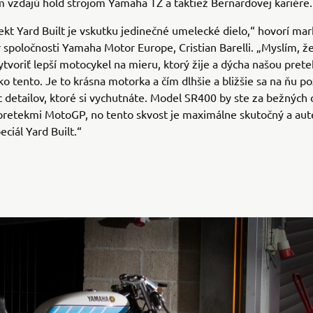
ím vzdajú hold strojom Yamaha TZ a taktiež Bernardovej kariére
ekt Yard Built je vskutku jedinečné umelecké dielo,“ hovorí ma
 spoločnosti Yamaha Motor Europe, Cristian Barelli. „Myslím, že
voriť lepší motocykel na mieru, ktorý žije a dýcha našou pret
ako tento. Je to krásna motorka a čím dlhšie a bližšie sa na ňu p
c detailov, ktoré si vychutnáte. Model SR400 by ste za bežných 
 pretekmi MotoGP, no tento skvost je maximálne skutočný a aut
eciál Yard Built.“