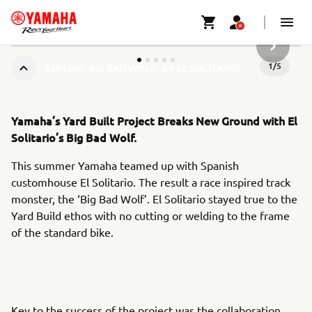
NASLED
1
/
5
XJR1300 ‘BIG BAD WOLF’ BY EL SOLITARIO
Yamaha’s Yard Built Project Breaks New Ground with El
Solitario’s Big Bad Wolf.
This summer Yamaha teamed up with Spanish
customhouse El Solitario. The result a race inspired track
monster, the ‘Big Bad Wolf’. El Solitario stayed true to the
Yard Build ethos with no cutting or welding to the frame
of the standard bike.
Key to the success of the project was the collaboration