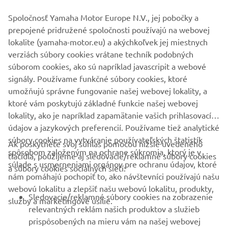
Spoločnosť Yamaha Motor Europe N.V., jej pobočky a
prepojené pridružené spoločnosti používajú na webovej
lokalite (yamaha-motor.eu) a akýchkoľvek jej miestnych
verziách súbory cookies vrátane techník podobných
súborom cookies, ako sú napríklad javascripit a webové
signály. Používame funkčné súbory cookies, ktoré
umožňujú správne fungovanie našej webovej lokality, a
ktoré vám poskytujú základné funkcie našej webovej
lokality, ako je napríklad zapamätanie vašich prihlasovacích
údajov a jazykových preferencií. Používame tiež analytické
súbory cookies na vytváranie používateľských štatistík
Ak poskytnete svoj súhlas pomocou nižšie uvedeného
FIREMNÉ STRÁNKY
spôsobom založeným na ochrane súkromia, ktorý je v
tlačidla, použijeme aj sledovacie/reklamné súbory cookies
súlade s usmerneniami orgánov pre ochranu údajov, ktoré
a súbory cookies sociálnych sietí:
nám pomáhajú pochopiť to, ako návštevníci používajú našu
B2B
webovú lokalitu a zlepšiť našu webovú lokalitu, produkty,
Sledovacie/reklamné súbory cookies na zobrazenie
služby a marketingové úsilie.
VIAC YAMAHA
relevantných reklám našich produktov a služieb
prispôsobených na mieru vám na našej webovej