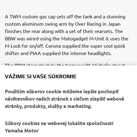
A TWM custom gas cap sets off the tank and a stunning
custom aluminum swing arm by Over Racing in Japan
finishes the rear along with a set of their rearsets. The
BBW was wired using the Motogadget M-Unit & uses the
M-Lock for on/off. Corona supplied the super cool quick
shifter and PIAA supplied the intense headlights.
The BBW stays stuck to the tarmac with Michelin street,
slick and rain tyres to maximize the fun whatever the
VÁŽIME SI VAŠE SÚKROMIE
conditions. Last but by no means least the beautiful
custom graphics and paint was the work of London artist
Použitím súborov cookie môžeme lepšie pochopiť
Death Spray Custom.
návštevníkov našich stránok s cieľom zlepšiť webové
stránky, produkty, služby a marketing.
Súbory cookies na webovej lokalite spoločnosti
Yamaha Motor