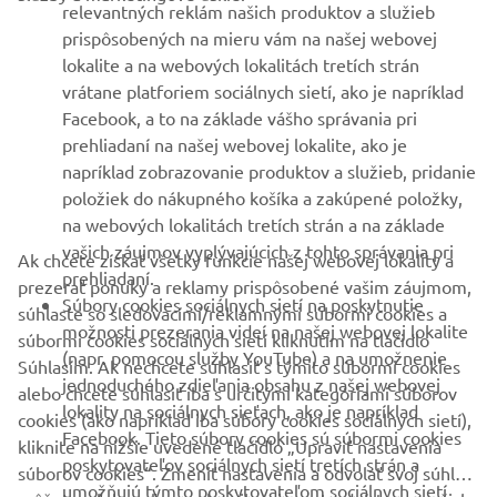
VIAC YAMAHA
relevantných reklám našich produktov a služieb
prispôsobených na mieru vám na našej webovej
lokalite a na webových lokalitách tretích strán
PODPORA
vrátane platforiem sociálnych sietí, ako je napríklad
Facebook, a to na základe vášho správania pri
prehliadaní na našej webovej lokalite, ako je
BULLETIN
napríklad zobrazovanie produktov a služieb, pridanie
položiek do nákupného košíka a zakúpené položky,
Získajte medzi prvými informácie o najnovších ponukách,
špeciálnych akciách, nových verziách a mnoho ďalšieho
na webových lokalitách tretích strán a na základe
vašich záujmov vyplývajúcich z tohto správania pri
Ak chcete získať všetky funkcie našej webovej lokality a
prehliadaní.
prezerať ponuky a reklamy prispôsobené vašim záujmom,
Súbory cookies sociálnych sietí na poskytnutie
súhlaste so sledovacími/reklamnými súbormi cookies a
možnosti prezerania videí na našej webovej lokalite
PRIHLÁSIŤ SA NA ODBER
súbormi cookies sociálnych sietí kliknutím na tlačidlo
(napr. pomocou služby YouTube) a na umožnenie
Súhlasím. Ak nechcete súhlasiť s týmito súbormi cookies
jednoduchého zdieľania obsahu z našej webovej
alebo chcete súhlasiť iba s určitými kategóriami súborov
Prečítajte si naše Zásady ochrany osobných údajov, aby ste sa
lokality na sociálnych sieťach, ako je napríklad
dozvedeli, ako spracovávame vaše osobné údaje:
Ochrana
cookies (ako napríklad iba súbory cookies sociálnych sietí),
Facebook. Tieto súbory cookies sú súbormi cookies
Osobných Údajov
kliknite na nižšie uvedené tlačidlo „Upraviť nastavenia
poskytovateľov sociálnych sietí tretích strán a
súborov cookies“. Zmeniť nastavenia a odvolať svoj súhlas
umožňujú týmto poskytovateľom sociálnych sietí