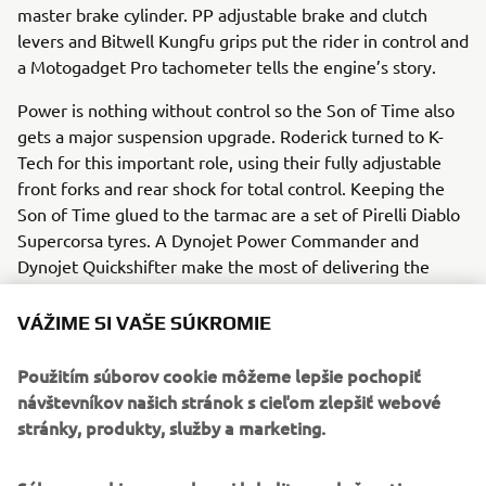
master brake cylinder. PP adjustable brake and clutch
levers and Bitwell Kungfu grips put the rider in control and
a Motogadget Pro tachometer tells the engine’s story.
Power is nothing without control so the Son of Time also
gets a major suspension upgrade. Roderick turned to K-
Tech for this important role, using their fully adjustable
front forks and rear shock for total control. Keeping the
Son of Time glued to the tarmac are a set of Pirelli Diablo
Supercorsa tyres. A Dynojet Power Commander and
Dynojet Quickshifter make the most of delivering the
XV950’s power and a Baja design LED front light picks out
the racing line.
VÁŽIME SI VAŠE SÚKROMIE
A sublime grey and red paint job sets of the final machine,
Použitím súborov cookie môžeme lepšie pochopiť
linking it to its brother the timepiece in more than spirit.
návštevníkov našich stránok s cieľom zlepšiť webové
stránky, produkty, služby a marketing.