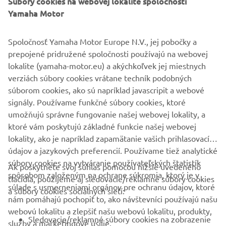
Súbory cookies na webovej lokalite spoločnosti
Yamaha Motor
Spoločnosť Yamaha Motor Europe N.V., jej pobočky a
prepojené pridružené spoločnosti používajú na webovej
lokalite (yamaha-motor.eu) a akýchkoľvek jej miestnych
verziách súbory cookies vrátane techník podobných
súborom cookies, ako sú napríklad javascripit a webové
signály. Používame funkčné súbory cookies, ktoré
umožňujú správne fungovanie našej webovej lokality, a
ktoré vám poskytujú základné funkcie našej webovej
lokality, ako je napríklad zapamätanie vašich prihlasovacích
údajov a jazykových preferencií. Používame tiež analytické
súbory cookies na vytváranie používateľských štatistík
Ak poskytnete svoj súhlas pomocou nižšie uvedeného
FIREMNÉ STRÁNKY
spôsobom založeným na ochrane súkromia, ktorý je v
tlačidla, použijeme aj sledovacie/reklamné súbory cookies
súlade s usmerneniami orgánov pre ochranu údajov, ktoré
a súbory cookies sociálnych sietí:
nám pomáhajú pochopiť to, ako návštevníci používajú našu
B2B
webovú lokalitu a zlepšiť našu webovú lokalitu, produkty,
Sledovacie/reklamné súbory cookies na zobrazenie
služby a marketingové úsilie.