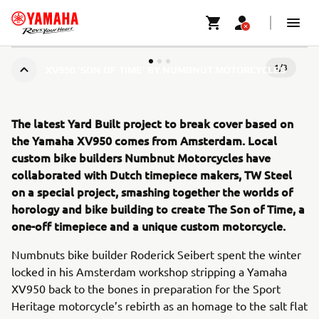
1
/
3
XV950 'SON OF TIME' BY NUMBNUT MOTORCYCLES
The latest Yard Built project to break cover based on
the Yamaha XV950 comes from Amsterdam. Local
custom bike builders Numbnut Motorcycles have
collaborated with Dutch timepiece makers, TW Steel
on a special project, smashing together the worlds of
horology and bike building to create The Son of Time, a
one-off timepiece and a unique custom motorcycle.
Numbnuts bike builder Roderick Seibert spent the winter
locked in his Amsterdam workshop stripping a Yamaha
XV950 back to the bones in preparation for the Sport
Heritage motorcycle’s rebirth as an homage to the salt flat