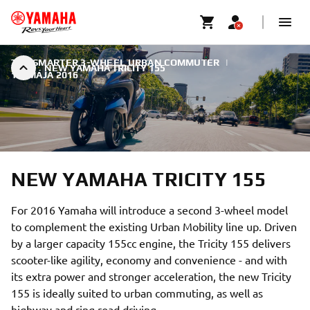
THE SMARTER 3-WHEEL URBAN COMMUTER
|
NEW YAMAHA TRICITY 155
19. MÁJA 2016
NEW YAMAHA TRICITY 155
For 2016 Yamaha will introduce a second 3-wheel model
to complement the existing Urban Mobility line up. Driven
by a larger capacity 155cc engine, the Tricity 155 delivers
scooter-like agility, economy and convenience - and with
its extra power and stronger acceleration, the new Tricity
155 is ideally suited to urban commuting, as well as
highway and ring road driving.