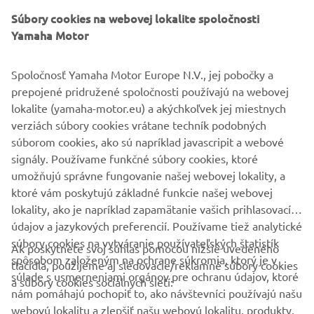
and a new LED headlight.
Súbory cookies na webovej lokalite spoločnosti
Yamaha Motor
Giving an enhanced feeling of stability and confidence
that comes with the 3-wheel layout, the compact and
Spoločnosť Yamaha Motor Europe N.V., jej pobočky a
easy-to-use Tricity 155 is the ideal choice for urban
prepojené pridružené spoločnosti používajú na webovej
commuters who are new to the scooter world. Now every
lokalite (yamaha-motor.eu) a akýchkoľvek jej miestnych
commuter has the opportunity to say goodbye to crowded
verziách súbory cookies vrátane techník podobných
buses and trains.
súborom cookies, ako sú napríklad javascripit a webové
Tricity 155 – Love the way I move
signály. Používame funkčné súbory cookies, ktoré
umožňujú správne fungovanie našej webovej lokality, a
ktoré vám poskytujú základné funkcie našej webovej
lokality, ako je napríklad zapamätanie vašich prihlasovacích
údajov a jazykových preferencií. Používame tiež analytické
súbory cookies na vytváranie používateľských štatistík
Ak poskytnete svoj súhlas pomocou nižšie uvedeného
FIREMNÉ STRÁNKY
spôsobom založeným na ochrane súkromia, ktorý je v
tlačidla, použijeme aj sledovacie/reklamné súbory cookies
súlade s usmerneniami orgánov pre ochranu údajov, ktoré
a súbory cookies sociálnych sietí:
nám pomáhajú pochopiť to, ako návštevníci používajú našu
B2B
webovú lokalitu a zlepšiť našu webovú lokalitu, produkty,