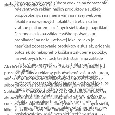
Sledovacie/reklamné súbory cookies na zobrazenie
služby a marketingové úsilie.
VIAC YAMAHA
relevantných reklám našich produktov a služieb
prispôsobených na mieru vám na našej webovej
lokalite a na webových lokalitách tretích strán
PODPORA
vrátane platforiem sociálnych sietí, ako je napríklad
Facebook, a to na základe vášho správania pri
prehliadaní na našej webovej lokalite, ako je
BULLETIN
napríklad zobrazovanie produktov a služieb, pridanie
položiek do nákupného košíka a zakúpené položky,
Získajte medzi prvými informácie o najnovších ponukách,
špeciálnych akciách, nových verziách a mnoho ďalšieho
na webových lokalitách tretích strán a na základe
vašich záujmov vyplývajúcich z tohto správania pri
Ak chcete získať všetky funkcie našej webovej lokality a
prehliadaní.
prezerať ponuky a reklamy prispôsobené vašim záujmom,
Súbory cookies sociálnych sietí na poskytnutie
súhlaste so sledovacími/reklamnými súbormi cookies a
možnosti prezerania videí na našej webovej lokalite
PRIHLÁSIŤ SA NA ODBER
súbormi cookies sociálnych sietí kliknutím na tlačidlo
(napr. pomocou služby YouTube) a na umožnenie
Súhlasím. Ak nechcete súhlasiť s týmito súbormi cookies
jednoduchého zdieľania obsahu z našej webovej
alebo chcete súhlasiť iba s určitými kategóriami súborov
Prečítajte si naše Zásady ochrany osobných údajov, aby ste sa
lokality na sociálnych sieťach, ako je napríklad
dozvedeli, ako spracovávame vaše osobné údaje:
Ochrana
cookies (ako napríklad iba súbory cookies sociálnych sietí),
Facebook. Tieto súbory cookies sú súbormi cookies
Osobných Údajov
kliknite na nižšie uvedené tlačidlo „Upraviť nastavenia
poskytovateľov sociálnych sietí tretích strán a