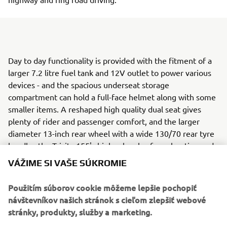
Day to day functionality is provided with the fitment of a
larger 7.2 litre fuel tank and 12V outlet to power various
devices - and the spacious underseat storage
compartment can hold a full-face helmet along with some
smaller items. A reshaped high quality dual seat gives
plenty of rider and passenger comfort, and the larger
diameter 13-inch rear wheel with a wide 130/70 rear tyre
handles the Tricity 155's higher levels of acceleration and
top speed.
VÁŽIME SI VAŠE SÚKROMIE
Tricity 155
Použitím súborov cookie môžeme lepšie pochopiť
ABS comes as standard, while for added convenience
návštevníkov našich stránok s cieľom zlepšiť webové
there's a new parking brake similar to the design used on
stránky, produkty, služby a marketing.
the top of the range TMAX - and to underline its refined
looks, the new Tricity 155 features restyled rear bodywork