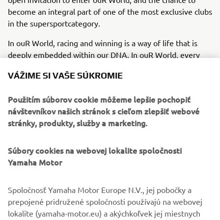
become an integral part of one of the most exclusive clubs
in the supersportcategory.
In ouR World, racing and winning is a way of life that is
deeply embedded within our DNA. In ouR World, every
YZF supersport model can trace its lineage straight back
VÁŽIME SI VAŠE SÚKROMIE
to our MotoGP-winning YZR-M1 race bike. And in ouR
World we believe in giving everybody the opportunity to
Použitím súborov cookie môžeme lepšie pochopiť
experience the real meaning of supersport performance.
návštevníkov našich stránok s cieľom zlepšiť webové
No other manufacturer is able to offer such a broad choice
stránky, produkty, služby a marketing.
of high-tech supersport models from 125cc through to
1,000cc. From the YZF-R1M through to the YZF-R1, YZF-
Súbory cookies na webovej lokalite spoločnosti
R6, YZF-R3 and YZF-R125, each R-series model is
Yamaha Motor
designed and manufactured using the most sophisticated
race-bred technology.
Spoločnosť Yamaha Motor Europe N.V., jej pobočky a
R WORLD is open to every rider who appreciates the value
prepojené pridružené spoločnosti používajú na webovej
of Yamaha's race winning heritage and renowned
lokalite (yamaha-motor.eu) a akýchkoľvek jej miestnych