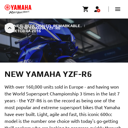
REFINED. REDESIGNED. REMARKABLE.
|
NEW YAMAHA YZF-R6
12. OKTÓBRA 2016
NEW YAMAHA YZF-R6
With over 160,000 units sold in Europe - and having won
the World Supersport Championship 3 times in the last 7
years - the YZF-R6 is on the record as being one of the
most popular and extreme supersport bikes that Yamaha
have ever built. Light, agile and fast, this iconic 600cc
model is the number one choice with today's go-getting
thrill seekers who are looking to progress quickly through