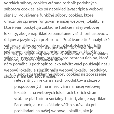
technical expertise. And R WORLD enables YZF-R series
verziách súbory cookies vrátane techník podobných
owners the chance to unlock their true riding potential on
súborom cookies, ako sú napríklad javascripit a webové
the street and track.OuR World is here. R WORLD is now.
signály. Používame funkčné súbory cookies, ktoré
umožňujú správne fungovanie našej webovej lokality, a
ktoré vám poskytujú základné funkcie našej webovej
lokality, ako je napríklad zapamätanie vašich prihlasovacích
údajov a jazykových preferencií. Používame tiež analytické
súbory cookies na vytváranie používateľských štatistík
Ak poskytnete svoj súhlas pomocou nižšie uvedeného
FIREMNÉ STRÁNKY
spôsobom založeným na ochrane súkromia, ktorý je v
tlačidla, použijeme aj sledovacie/reklamné súbory cookies
súlade s usmerneniami orgánov pre ochranu údajov, ktoré
a súbory cookies sociálnych sietí:
nám pomáhajú pochopiť to, ako návštevníci používajú našu
B2B
webovú lokalitu a zlepšiť našu webovú lokalitu, produkty,
Sledovacie/reklamné súbory cookies na zobrazenie
služby a marketingové úsilie.
VIAC YAMAHA
relevantných reklám našich produktov a služieb
prispôsobených na mieru vám na našej webovej
lokalite a na webových lokalitách tretích strán
PODPORA
vrátane platforiem sociálnych sietí, ako je napríklad
Facebook, a to na základe vášho správania pri
prehliadaní na našej webovej lokalite, ako je
BULLETIN