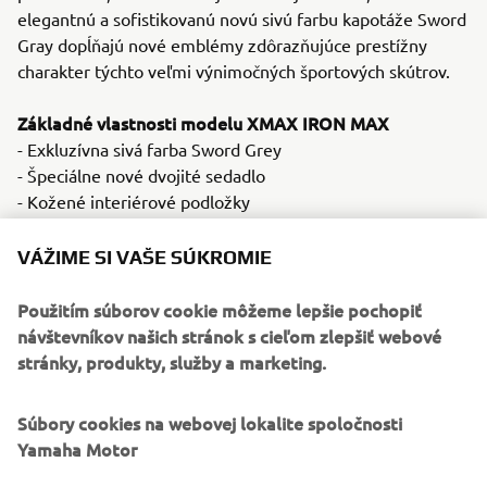
elegantnú a sofistikovanú novú sivú farbu kapotáže Sword
Gray dopĺňajú nové emblémy zdôrazňujúce prestížny
charakter týchto veľmi výnimočných športových skútrov.
Základné vlastnosti modelu XMAX IRON MAX
- Exkluzívna sivá farba Sword Grey
- Špeciálne nové dvojité sedadlo
- Kožené interiérové podložky
- Hliníkové opierky na nohy
- Leštený pochrómovaný rám rýchlomera
VÁŽIME SI VAŠE SÚKROMIE
- K dispozícii vo verziách s objemom motora 125 cm3, 300
cm3 a 400 cm3
Použitím súborov cookie môžeme lepšie pochopiť
návštevníkov našich stránok s cieľom zlepšiť webové
stránky, produkty, služby a marketing.
Súbory cookies na webovej lokalite spoločnosti
Yamaha Motor