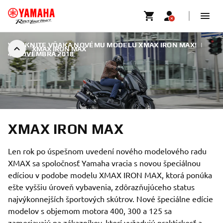
VYNIKNITE VĎAKA NOVÉMU MODELU XMAX IRON MAX!
|
XMAX IRON MAX
4. NOVEMBRA 2018
XMAX IRON MAX
Len rok po úspešnom uvedení nového modelového radu
XMAX sa spoločnosť Yamaha vracia s novou špeciálnou
edíciou v podobe modelu XMAX IRON MAX, ktorá ponúka
ešte vyššiu úroveň vybavenia, zdôrazňujúceho status
najvýkonnejších športových skútrov. Nové špeciálne edície
modelov s objemom motora 400, 300 a 125 sa
zameriavajú na zákazníkov, ktorí vyžadujú praktickosť a