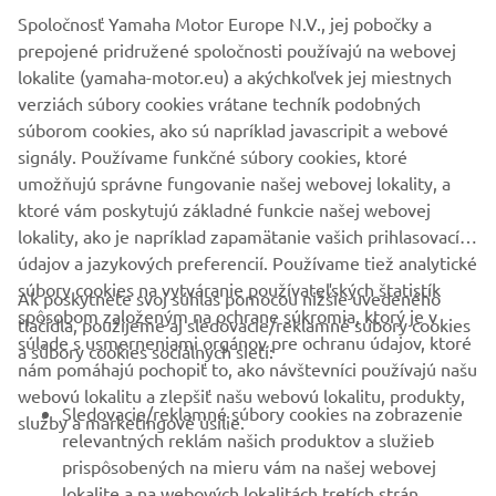
Spoločnosť Yamaha Motor Europe N.V., jej pobočky a
prepojené pridružené spoločnosti používajú na webovej
lokalite (yamaha-motor.eu) a akýchkoľvek jej miestnych
verziách súbory cookies vrátane techník podobných
súborom cookies, ako sú napríklad javascripit a webové
signály. Používame funkčné súbory cookies, ktoré
umožňujú správne fungovanie našej webovej lokality, a
ktoré vám poskytujú základné funkcie našej webovej
lokality, ako je napríklad zapamätanie vašich prihlasovacích
údajov a jazykových preferencií. Používame tiež analytické
súbory cookies na vytváranie používateľských štatistík
Ak poskytnete svoj súhlas pomocou nižšie uvedeného
FIREMNÉ STRÁNKY
spôsobom založeným na ochrane súkromia, ktorý je v
tlačidla, použijeme aj sledovacie/reklamné súbory cookies
súlade s usmerneniami orgánov pre ochranu údajov, ktoré
a súbory cookies sociálnych sietí:
nám pomáhajú pochopiť to, ako návštevníci používajú našu
B2B
webovú lokalitu a zlepšiť našu webovú lokalitu, produkty,
Sledovacie/reklamné súbory cookies na zobrazenie
služby a marketingové úsilie.
VIAC YAMAHA
relevantných reklám našich produktov a služieb
prispôsobených na mieru vám na našej webovej
lokalite a na webových lokalitách tretích strán