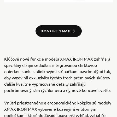
XMAX IRON MAX
Kľúčové nové funkcie modelu XMAX IRON MAX zahŕňajú
špeciálny dizajn sedadla s integrovanou chrbtovou
opierkou spolu s hliníkovými stúpačkami navrhnutými tak,
aby vyzdvihli exkluzivitu týchto troch prémiových skútrov -
ďalšie kvalitne vypracované detaily zahŕňajú
pochrómovaný rám rýchlomera a dymové koncové svetlo.
Vnútri priestranného a ergonomického kokpitu sú modely
XMAX IRON MAX vybavené koženými vnútornými
podložkami, ktoré dodávajú luxusnejší vzhľad, zatiaľ čo