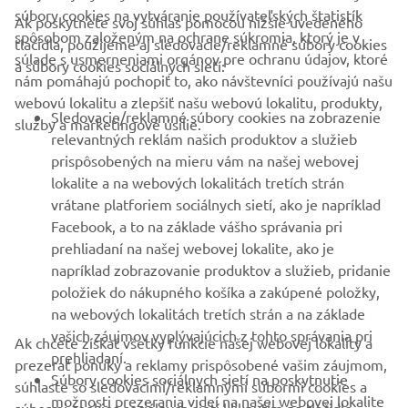
súbory cookies na vytváranie používateľských štatistík
Ak poskytnete svoj súhlas pomocou nižšie uvedeného
FIREMNÉ STRÁNKY
spôsobom založeným na ochrane súkromia, ktorý je v
tlačidla, použijeme aj sledovacie/reklamné súbory cookies
súlade s usmerneniami orgánov pre ochranu údajov, ktoré
a súbory cookies sociálnych sietí:
nám pomáhajú pochopiť to, ako návštevníci používajú našu
B2B
webovú lokalitu a zlepšiť našu webovú lokalitu, produkty,
Sledovacie/reklamné súbory cookies na zobrazenie
služby a marketingové úsilie.
VIAC YAMAHA
relevantných reklám našich produktov a služieb
prispôsobených na mieru vám na našej webovej
lokalite a na webových lokalitách tretích strán
PODPORA
vrátane platforiem sociálnych sietí, ako je napríklad
Facebook, a to na základe vášho správania pri
prehliadaní na našej webovej lokalite, ako je
BULLETIN
napríklad zobrazovanie produktov a služieb, pridanie
položiek do nákupného košíka a zakúpené položky,
Získajte medzi prvými informácie o najnovších ponukách,
špeciálnych akciách, nových verziách a mnoho ďalšieho
na webových lokalitách tretích strán a na základe
vašich záujmov vyplývajúcich z tohto správania pri
Ak chcete získať všetky funkcie našej webovej lokality a
prehliadaní.
prezerať ponuky a reklamy prispôsobené vašim záujmom,
Súbory cookies sociálnych sietí na poskytnutie
súhlaste so sledovacími/reklamnými súbormi cookies a
možnosti prezerania videí na našej webovej lokalite
PRIHLÁSIŤ SA NA ODBER