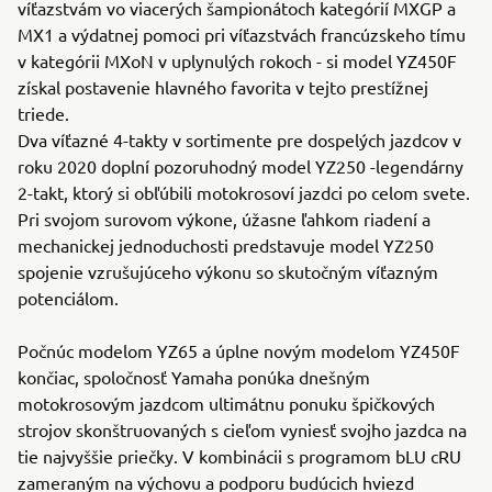
víťazstvám vo viacerých šampionátoch kategórií MXGP a
MX1 a výdatnej pomoci pri víťazstvách francúzskeho tímu
v kategórii MXoN v uplynulých rokoch - si model YZ450F
získal postavenie hlavného favorita v tejto prestížnej
triede.
Dva víťazné 4-takty v sortimente pre dospelých jazdcov v
roku 2020 doplní pozoruhodný model YZ250 -legendárny
2-takt, ktorý si obľúbili motokrosoví jazdci po celom svete.
Pri svojom surovom výkone, úžasne ľahkom riadení a
mechanickej jednoduchosti predstavuje model YZ250
spojenie vzrušujúceho výkonu so skutočným víťazným
potenciálom.
Počnúc modelom YZ65 a úplne novým modelom YZ450F
končiac, spoločnosť Yamaha ponúka dnešným
motokrosovým jazdcom ultimátnu ponuku špičkových
strojov skonštruovaných s cieľom vyniesť svojho jazdca na
tie najvyššie priečky. V kombinácii s programom bLU cRU
zameraným na výchovu a podporu budúcich hviezd