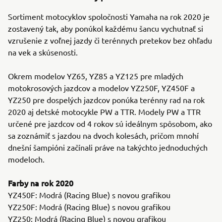
Sortiment motocyklov spoločnosti Yamaha na rok 2020 je
zostavený tak, aby ponúkol každému šancu vychutnať si
vzrušenie z voľnej jazdy či terénnych pretekov bez ohľadu
na vek a skúsenosti.
Okrem modelov YZ65, YZ85 a YZ125 pre mladých
motokrosových jazdcov a modelov YZ250F, YZ450F a
YZ250 pre dospelých jazdcov ponúka terénny rad na rok
2020 aj detské motocykle PW a TTR. Modely PW a TTR
určené pre jazdcov od 4 rokov sú ideálnym spôsobom, ako
sa zoznámiť s jazdou na dvoch kolesách, pričom mnohí
dnešní šampióni začínali práve na takýchto jednoduchých
modeloch.
Farby na rok 2020
YZ450F: Modrá (Racing Blue) s novou grafikou
YZ250F: Modrá (Racing Blue) s novou grafikou
YZ250: Modrá (Racing Blue) s novou grafikou