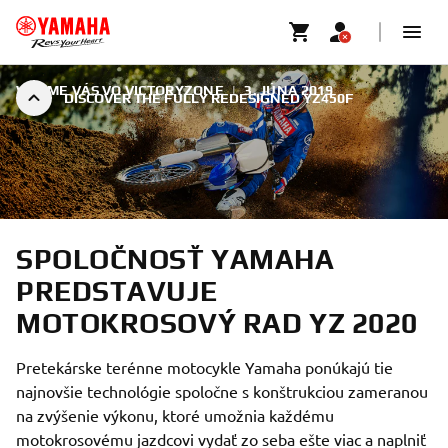
VÍTAME VÁS VO VICTORYZONE
|
3. JÚNA 2019
DISCOVER THE FULLY REDESIGNED YZ450F
SPOLOČNOSŤ YAMAHA
PREDSTAVUJE
MOTOKROSOVÝ RAD YZ 2020
Pretekárske terénne motocykle Yamaha ponúkajú tie
najnovšie technológie spoločne s konštrukciou zameranou
na zvýšenie výkonu, ktoré umožnia každému
motokrosovému jazdcovi vydať zo seba ešte viac a naplniť