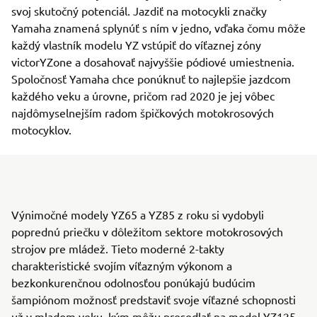
svoj skutočný potenciál. Jazdiť na motocykli značky
Yamaha znamená splynúť s ním v jedno, vďaka čomu môže
každý vlastník modelu YZ vstúpiť do víťaznej zóny
victorYZone a dosahovať najvyššie pódiové umiestnenia.
Spoločnosť Yamaha chce ponúknuť to najlepšie jazdcom
každého veku a úrovne, pričom rad 2020 je jej vôbec
najdômyselnejším radom špičkových motokrosových
motocyklov.
Výnimočné modely YZ65 a YZ85 z roku si vydobyli
poprednú priečku v dôležitom sektore motokrosových
strojov pre mládež. Tieto moderné 2-takty
charakteristické svojím víťazným výkonom a
bezkonkurenčnou odolnosťou ponúkajú budúcim
šampiónom možnosť predstaviť svoje víťazné schopnosti
už v mladom veku, kým môžu presedlať na model YZ125.