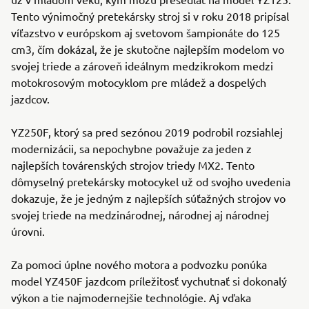
Tento výnimočný pretekársky stroj si v roku 2018 pripísal
víťazstvo v európskom aj svetovom šampionáte do 125
cm3, čím dokázal, že je skutočne najlepším modelom vo
svojej triede a zároveň ideálnym medzikrokom medzi
motokrosovým motocyklom pre mládež a dospelých
jazdcov.
YZ250F, ktorý sa pred sezónou 2019 podrobil rozsiahlej
modernizácii, sa nepochybne považuje za jeden z
najlepších továrenských strojov triedy MX2. Tento
dômyselný pretekársky motocykel už od svojho uvedenia
dokazuje, že je jedným z najlepších súťažných strojov vo
svojej triede na medzinárodnej, národnej aj národnej
úrovni.
Za pomoci úplne nového motora a podvozku ponúka
model YZ450F jazdcom príležitosť vychutnať si dokonalý
výkon a tie najmodernejšie technológie. Aj vďaka