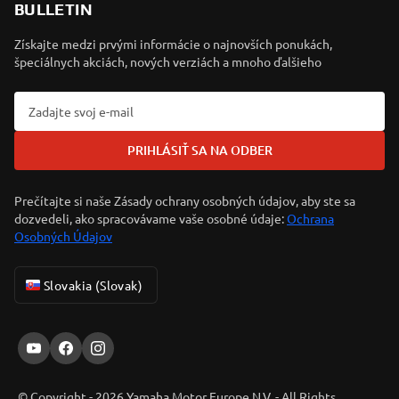
BULLETIN
Získajte medzi prvými informácie o najnovších ponukách,
špeciálnych akciách, nových verziách a mnoho ďalšieho
PRIHLÁSIŤ SA NA ODBER
Prečítajte si naše Zásady ochrany osobných údajov, aby ste sa
dozvedeli, ako spracovávame vaše osobné údaje:
Ochrana
Osobných Údajov
Slovakia (Slovak)
© Copyright - 2026 Yamaha Motor Europe N.V. - All Rights