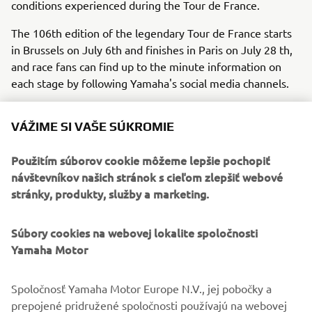
conditions experienced during the Tour de France.
The 106th edition of the legendary Tour de France starts
in Brussels on July 6th and finishes in Paris on July 28 th,
and race fans can find up to the minute information on
each stage by following Yamaha's social media channels.
Yamaha's partnership with ASO and RCS covers all the
VÁŽIME SI VAŠE SÚKROMIE
Grand Tour events for the next three years, and the
NIKEN will also be supporting the forthcoming La Vuelta
Použitím súborov cookie môžeme lepšie pochopiť
from 24th August - 15th September, as well as many
návštevníkov našich stránok s cieľom zlepšiť webové
other major cycling events in Belgium, France, Italy, and
stránky, produkty, služby a marketing.
Spain.
Tour de France 2019 stages:
Súbory cookies na webovej lokalite spoločnosti
https://www.letour.fr/en/overall-route
Yamaha Motor
# NIKEN
#Yamaha
Spoločnosť Yamaha Motor Europe N.V., jej pobočky a
#TourdeFrance
prepojené pridružené spoločnosti používajú na webovej