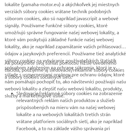
#NIKENTourdeFrance
lokalite (yamaha-motor.eu) a akýchkoľvek jej miestnych
verziách súbory cookies vrátane techník podobných
súborom cookies, ako sú napríklad javascripit a webové
signály. Používame funkčné súbory cookies, ktoré
NIKEN »
NIKEN GT »
umožňujú správne fungovanie našej webovej lokality, a
ktoré vám poskytujú základné funkcie našej webovej
lokality, ako je napríklad zapamätanie vašich prihlasovacích
údajov a jazykových preferencií. Používame tiež analytické
súbory cookies na vytváranie používateľských štatistík
Ak poskytnete svoj súhlas pomocou nižšie uvedeného
FIREMNÉ STRÁNKY
spôsobom založeným na ochrane súkromia, ktorý je v
tlačidla, použijeme aj sledovacie/reklamné súbory cookies
súlade s usmerneniami orgánov pre ochranu údajov, ktoré
a súbory cookies sociálnych sietí:
nám pomáhajú pochopiť to, ako návštevníci používajú našu
B2B
webovú lokalitu a zlepšiť našu webovú lokalitu, produkty,
Sledovacie/reklamné súbory cookies na zobrazenie
služby a marketingové úsilie.
VIAC YAMAHA
relevantných reklám našich produktov a služieb
prispôsobených na mieru vám na našej webovej
lokalite a na webových lokalitách tretích strán
PODPORA
vrátane platforiem sociálnych sietí, ako je napríklad
Facebook, a to na základe vášho správania pri