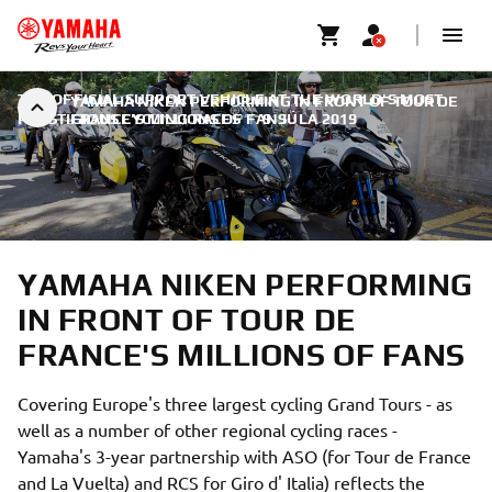
THE OFFICIAL SUPPORT VEHICLE AT THE WORLD'S MOST
YAMAHA NIKEN PERFORMING IN FRONT OF TOUR DE
PRESTIGIOUS CYCLING RACES
FRANCE'S MILLIONS OF FANS
|
9. JÚLA 2019
YAMAHA NIKEN PERFORMING
IN FRONT OF TOUR DE
FRANCE'S MILLIONS OF FANS
Covering Europe's three largest cycling Grand Tours - as
well as a number of other regional cycling races -
Yamaha's 3-year partnership with ASO (for Tour de France
and La Vuelta) and RCS for Giro d' Italia) reflects the