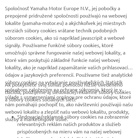
Yamaha. Akcia platí do 24. 12. 2020.
Spoločnosť Yamaha Motor Europe N.V., jej pobočky a
prepojené pridružené spoločnosti používajú na webovej
lokalite (yamaha-motor.eu) a akýchkoľvek jej miestnych
verziách súbory cookies vrátane techník podobných
súborom cookies, ako sú napríklad javascripit a webové
tu
Presné znenie podmienok vianočnej nádielky nájdete
signály. Používame funkčné súbory cookies, ktoré
umožňujú správne fungovanie našej webovej lokality, a
ktoré vám poskytujú základné funkcie našej webovej
lokality, ako je napríklad zapamätanie vašich prihlasovacích
údajov a jazykových preferencií. Používame tiež analytické
súbory cookies na vytváranie používateľských štatistík
Ak poskytnete svoj súhlas pomocou nižšie uvedeného
FIREMNÉ STRÁNKY
spôsobom založeným na ochrane súkromia, ktorý je v
tlačidla, použijeme aj sledovacie/reklamné súbory cookies
súlade s usmerneniami orgánov pre ochranu údajov, ktoré
a súbory cookies sociálnych sietí:
nám pomáhajú pochopiť to, ako návštevníci používajú našu
B2B
webovú lokalitu a zlepšiť našu webovú lokalitu, produkty,
Sledovacie/reklamné súbory cookies na zobrazenie
služby a marketingové úsilie.
VIAC YAMAHA
relevantných reklám našich produktov a služieb
prispôsobených na mieru vám na našej webovej