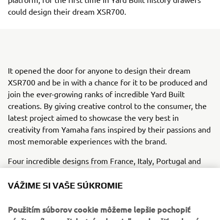
could design their dream XSR700.
It opened the door for anyone to design their dream
XSR700 and be in with a chance for it to be produced and
join the ever-growing ranks of incredible Yard Built
creations. By giving creative control to the consumer, the
latest project aimed to showcase the very best in
creativity from Yamaha fans inspired by their passions and
most memorable experiences with the brand.
Four incredible designs from France, Italy, Portugal and
Spain were selected by an open casting that promoted the
VÁŽIME SI VAŠE SÚKROMIE
creativity of Back to the Drawing Board and sought to
understand future motorcycle trends. One design from
Použitím súborov cookie môžeme lepšie pochopiť
each participating country was chosen by a jury composed
návštevníkov našich stránok s cieľom zlepšiť webové
of a local Yamaha distributor, a local customizer and a