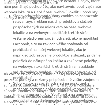
B2B
nám pomáhajú pochopiť to, ako návštevníci používajú našu
webovú lokalitu a zlepšiť našu webovú lokalitu, produkty,
Sledovacie/reklamné súbory cookies na zobrazenie
služby a marketingové úsilie.
VIAC YAMAHA
relevantných reklám našich produktov a služieb
prispôsobených na mieru vám na našej webovej
lokalite a na webových lokalitách tretích strán
PODPORA
vrátane platforiem sociálnych sietí, ako je napríklad
Facebook, a to na základe vášho správania pri
prehliadaní na našej webovej lokalite, ako je
BULLETIN
napríklad zobrazovanie produktov a služieb, pridanie
Získajte medzi prvými informácie o najnovších ponukách,
položiek do nákupného košíka a zakúpené položky,
špeciálnych akciách, nových verziách a mnoho ďalšieho
na webových lokalitách tretích strán a na základe
vašich záujmov vyplývajúcich z tohto správania pri
Ak chcete získať všetky funkcie našej webovej lokality a
prehliadaní.
prezerať ponuky a reklamy prispôsobené vašim záujmom,
Súbory cookies sociálnych sietí na poskytnutie
súhlaste so sledovacími/reklamnými súbormi cookies a
PRIHLÁSIŤ SA NA ODBER
možnosti prezerania videí na našej webovej lokalite
súbormi cookies sociálnych sietí kliknutím na tlačidlo
(napr. pomocou služby YouTube) a na umožnenie
Súhlasím. Ak nechcete súhlasiť s týmito súbormi cookies
jednoduchého zdieľania obsahu z našej webovej
Prečítajte si naše Zásady ochrany osobných údajov, aby ste sa
alebo chcete súhlasiť iba s určitými kategóriami súborov
dozvedeli, ako spracovávame vaše osobné údaje:
Ochrana
lokality na sociálnych sieťach, ako je napríklad
cookies (ako napríklad iba súbory cookies sociálnych sietí),