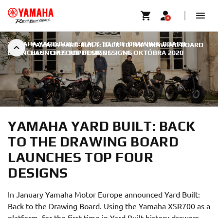
YAMAHA YARD BUILT: BACK TO THE DRAWING BOARD
YAMAHA YARD BUILT: BACK TO THE DRAWING BOARD
LAUNCHES TOP FOUR DESIGNS
LAUNCHES TOP FOUR DESIGNS
|
14. OKTÓBRA 2020
YAMAHA YARD BUILT: BACK
TO THE DRAWING BOARD
LAUNCHES TOP FOUR
DESIGNS
In January Yamaha Motor Europe announced Yard Built:
Back to the Drawing Board. Using the Yamaha XSR700 as a
platform, for the first time in Yard Built history drawers