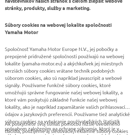
stránky, produkty, služby a marketing.
motorcycle journalist, and then brought to life by a
customizer.
Súbory cookies na webovej lokalite spoločnosti
Yamaha Motor
Spoločnosť Yamaha Motor Europe N.V., jej pobočky a
DISCOVER MORE
prepojené pridružené spoločnosti používajú na webovej
lokalite (yamaha-motor.eu) a akýchkoľvek jej miestnych
verziách súbory cookies vrátane techník podobných
súborom cookies, ako sú napríklad javascripit a webové
.
signály. Používame funkčné súbory cookies, ktoré
umožňujú správne fungovanie našej webovej lokality, a
ktoré vám poskytujú základné funkcie našej webovej
lokality, ako je napríklad zapamätanie vašich prihlasovacích
údajov a jazykových preferencií. Používame tiež analytické
súbory cookies na vytváranie používateľských štatistík
Ak poskytnete svoj súhlas pomocou nižšie uvedeného
FIREMNÉ STRÁNKY
spôsobom založeným na ochrane súkromia, ktorý je v
tlačidla, použijeme aj sledovacie/reklamné súbory cookies
súlade s usmerneniami orgánov pre ochranu údajov, ktoré
a súbory cookies sociálnych sietí: