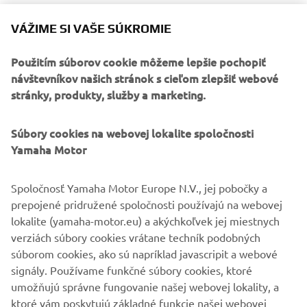
VÁŽIME SI VAŠE SÚKROMIE
Použitím súborov cookie môžeme lepšie pochopiť
7. – 8. 8. 2021, SALAŠ SYREX
návštevníkov našich stránok s cieľom zlepšiť webové
ZÁZRIVÁ
stránky, produkty, služby a marketing.
Tešiť sa môžete na:
Súbory cookies na webovej lokalite spoločnosti
Yamaha Motor
- testovacie jazdy od 9:00 do 17:00 nonstop v sobotu aj v
nedeľu
Spoločnosť Yamaha Motor Europe N.V., jej pobočky a
- 45 minútový okruh po krásnych cestách severného
prepojené pridružené spoločnosti používajú na webovej
Slovenska
lokalite (yamaha-motor.eu) a akýchkoľvek jej miestnych
verziách súbory cookies vrátane techník podobných
REZERVÁCIE TU
súborom cookies, ako sú napríklad javascripit a webové
signály. Používame funkčné súbory cookies, ktoré
umožňujú správne fungovanie našej webovej lokality, a
ktoré vám poskytujú základné funkcie našej webovej