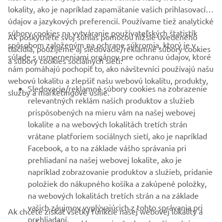
lokality, ako je napríklad zapamätanie vašich prihlasovacích
údajov a jazykových preferencií. Používame tiež analytické
súbory cookies na vytváranie používateľských štatistík
Ak poskytnete svoj súhlas pomocou nižšie uvedeného
FIREMNÉ STRÁNKY
spôsobom založeným na ochrane súkromia, ktorý je v
tlačidla, použijeme aj sledovacie/reklamné súbory cookies
súlade s usmerneniami orgánov pre ochranu údajov, ktoré
a súbory cookies sociálnych sietí:
nám pomáhajú pochopiť to, ako návštevníci používajú našu
B2B
webovú lokalitu a zlepšiť našu webovú lokalitu, produkty,
Sledovacie/reklamné súbory cookies na zobrazenie
služby a marketingové úsilie.
VIAC YAMAHA
relevantných reklám našich produktov a služieb
prispôsobených na mieru vám na našej webovej
lokalite a na webových lokalitách tretích strán
PODPORA
vrátane platforiem sociálnych sietí, ako je napríklad
Facebook, a to na základe vášho správania pri
prehliadaní na našej webovej lokalite, ako je
BULLETIN
napríklad zobrazovanie produktov a služieb, pridanie
položiek do nákupného košíka a zakúpené položky,
Získajte medzi prvými informácie o najnovších ponukách,
špeciálnych akciách, nových verziách a mnoho ďalšieho
na webových lokalitách tretích strán a na základe
vašich záujmov vyplývajúcich z tohto správania pri
Ak chcete získať všetky funkcie našej webovej lokality a
prehliadaní.