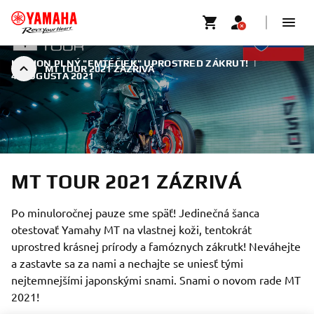
KAMION PLNÝ "EMTÉČIEK" UPROSTRED ZÁKRUT!
|
MT TOUR 2021 ZÁZRIVÁ
4. AUGUSTA 2021
MT TOUR 2021 ZÁZRIVÁ
Po minuloročnej pauze sme späť! Jedinečná šanca
otestovať Yamahy MT na vlastnej koži, tentokrát
uprostred krásnej prírody a famóznych zákrutk! Neváhejte
a zastavte sa za nami a nechajte se uniesť tými
nejtemnejšími japonskými snami. Snami o novom rade MT
2021!