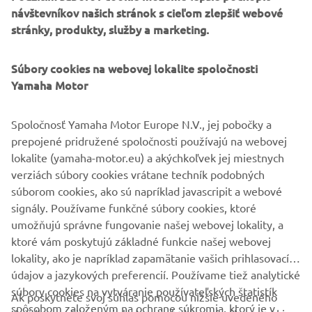
návštevníkov našich stránok s cieľom zlepšiť webové
Motocykel Ténéré 700 World Raid je vybavený tak, aby
stránky, produkty, služby a marketing.
dokázal dôjsť ďalej než ktorýkoľvek predchádzajúci model
Ténéré, a vďaka najmodernejším parametrom zahŕňajúcim
Súbory cookies na webovej lokalite spoločnosti
špičkové odpruženie, ktoré vám dodá väčšiu istotu a zaistí
Yamaha Motor
pohodlie pri jazde, vylepšenej ergonómii, štýlu
inšpirovanému rely a prístrojom s viacerými režimami a
upozorneniami na prichádzajúce hovory a textové správy
Spoločnosť Yamaha Motor Europe N.V., jej pobočky a
môže svet vyzerať oveľa menší.
prepojené pridružené spoločnosti používajú na webovej
lokalite (yamaha-motor.eu) a akýchkoľvek jej miestnych
verziách súbory cookies vrátane techník podobných
súborom cookies, ako sú napríklad javascripit a webové
signály. Používame funkčné súbory cookies, ktoré
TÉNÉRÉ 700 WORLD RAID
umožňujú správne fungovanie našej webovej lokality, a
ktoré vám poskytujú základné funkcie našej webovej
lokality, ako je napríklad zapamätanie vašich prihlasovacích
údajov a jazykových preferencií. Používame tiež analytické
súbory cookies na vytváranie používateľských štatistík
Ak poskytnete svoj súhlas pomocou nižšie uvedeného
FIREMNÉ STRÁNKY
spôsobom založeným na ochrane súkromia, ktorý je v