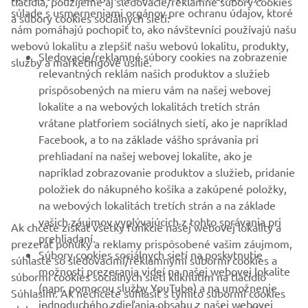
tlačidla, použijeme aj sledovacie/reklamné súbory cookies
súlade s usmerneniami orgánov pre ochranu údajov, ktoré
a súbory cookies sociálnych sietí:
nám pomáhajú pochopiť to, ako návštevníci používajú našu
B2B
webovú lokalitu a zlepšiť našu webovú lokalitu, produkty,
Sledovacie/reklamné súbory cookies na zobrazenie
služby a marketingové úsilie.
VIAC YAMAHA
relevantných reklám našich produktov a služieb
prispôsobených na mieru vám na našej webovej
lokalite a na webových lokalitách tretích strán
PODPORA
vrátane platforiem sociálnych sietí, ako je napríklad
Facebook, a to na základe vášho správania pri
prehliadaní na našej webovej lokalite, ako je
BULLETIN
napríklad zobrazovanie produktov a služieb, pridanie
položiek do nákupného košíka a zakúpené položky,
Získajte medzi prvými informácie o najnovších ponukách,
špeciálnych akciách, nových verziách a mnoho ďalšieho
na webových lokalitách tretích strán a na základe
vašich záujmov vyplývajúcich z tohto správania pri
Ak chcete získať všetky funkcie našej webovej lokality a
prehliadaní.
prezerať ponuky a reklamy prispôsobené vašim záujmom,
Súbory cookies sociálnych sietí na poskytnutie
súhlaste so sledovacími/reklamnými súbormi cookies a
možnosti prezerania videí na našej webovej lokalite
PRIHLÁSIŤ SA NA ODBER
súbormi cookies sociálnych sietí kliknutím na tlačidlo
(napr. pomocou služby YouTube) a na umožnenie
Súhlasím. Ak nechcete súhlasiť s týmito súbormi cookies
jednoduchého zdieľania obsahu z našej webovej