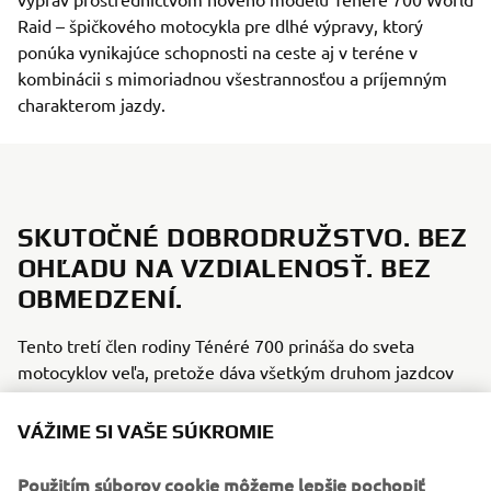
Raid – špičkového motocykla pre dlhé výpravy, ktorý
ponúka vynikajúce schopnosti na ceste aj v teréne v
kombinácii s mimoriadnou všestrannosťou a príjemným
charakterom jazdy.
SKUTOČNÉ DOBRODRUŽSTVO. BEZ
OHĽADU NA VZDIALENOSŤ. BEZ
OBMEDZENÍ.
Tento tretí člen rodiny Ténéré 700 prináša do sveta
motocyklov veľa, pretože dáva všetkým druhom jazdcov
možnosť splniť si svoje sny. Svet sa v posledných rokoch
dramaticky zmenil a tento motocykel dáva každému
VÁŽIME SI VAŠE SÚKROMIE
možnosť znova objaviť slobodu, ktorú sme predtým
považovali za samozrejmosť.
Použitím súborov cookie môžeme lepšie pochopiť