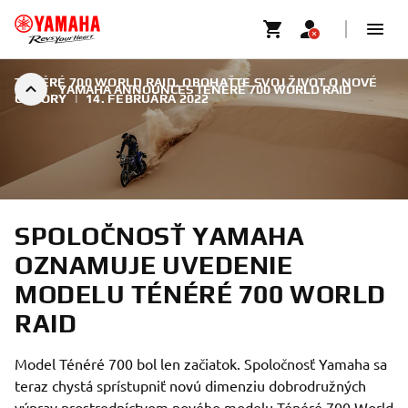
TÉNÉRÉ 700 WORLD RAID. OBOHAŤTE SVOJ ŽIVOT O NOVÉ
YAMAHA ANNOUNCES TÉNÉRÉ 700 WORLD RAID
OBZORY
|
14. FEBRUÁRA 2022
SPOLOČNOSŤ YAMAHA
OZNAMUJE UVEDENIE
MODELU TÉNÉRÉ 700 WORLD
RAID
Model Ténéré 700 bol len začiatok. Spoločnosť Yamaha sa
teraz chystá sprístupniť novú dimenziu dobrodružných
výprav prostredníctvom nového modelu Ténéré 700 World