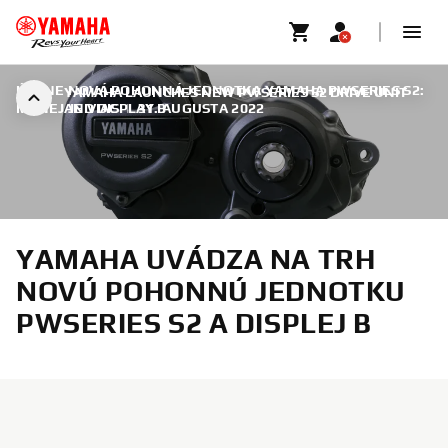
ÚPLNE NOVÁ POHONNÁ JEDNOTKA YAMAHA PWSERIES S2:
YAMAHA LAUNCHES NEW PWSERIES S2 DRIVE UNIT
MENEJ JE VIAC
AND DISPLAY B
|
31. AUGUSTA 2022
YAMAHA UVÁDZA NA TRH
NOVÚ POHONNÚ JEDNOTKU
PWSERIES S2 A DISPLEJ B