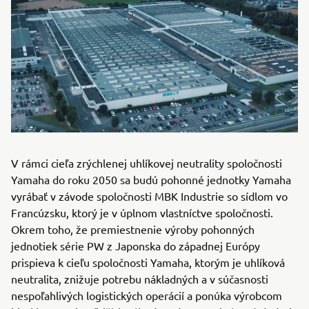
V rámci cieľa zrýchlenej uhlíkovej neutrality spoločnosti
Yamaha do roku 2050 sa budú pohonné jednotky Yamaha
vyrábať v závode spoločnosti MBK Industrie so sídlom vo
Francúzsku, ktorý je v úplnom vlastníctve spoločnosti.
Okrem toho, že premiestnenie výroby pohonných
jednotiek série PW z Japonska do západnej Európy
prispieva k cieľu spoločnosti Yamaha, ktorým je uhlíková
neutralita, znižuje potrebu nákladných a v súčasnosti
nespoľahlivých logistických operácií a ponúka výrobcom