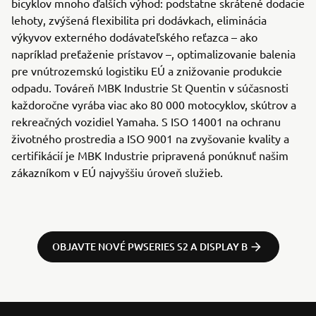
bicyklov mnoho ďalších výhod: podstatne skrátené dodacie
lehoty, zvýšená flexibilita pri dodávkach, eliminácia
výkyvov externého dodávateľského reťazca – ako
napríklad preťaženie prístavov –, optimalizovanie balenia
pre vnútrozemskú logistiku EÚ a znižovanie produkcie
odpadu. Továreň MBK Industrie St Quentin v súčasnosti
každoročne vyrába viac ako 80 000 motocyklov, skútrov a
rekreačných vozidiel Yamaha. S ISO 14001 na ochranu
životného prostredia a ISO 9001 na zvyšovanie kvality a
certifikácií je MBK Industrie pripravená ponúknuť našim
zákazníkom v EÚ najvyššiu úroveň služieb.
OBJAVTE NOVÉ PWSERIES S2 A DISPLAY B