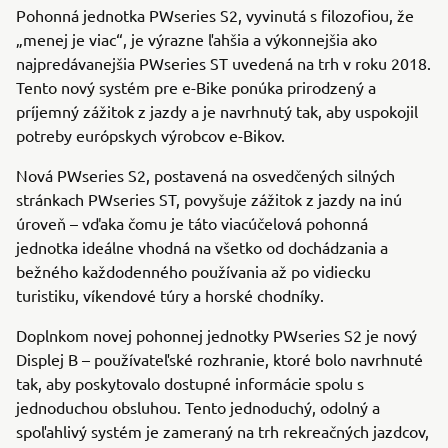
Pohonná jednotka PWseries S2, vyvinutá s filozofiou, že
„menej je viac“, je výrazne ľahšia a výkonnejšia ako
najpredávanejšia PWseries ST uvedená na trh v roku 2018.
Tento nový systém pre e-Bike ponúka prirodzený a
príjemný zážitok z jazdy a je navrhnutý tak, aby uspokojil
potreby európskych výrobcov e-Bikov.
Nová PWseries S2, postavená na osvedčených silných
stránkach PWseries ST, povyšuje zážitok z jazdy na inú
úroveň – vďaka čomu je táto viacúčelová pohonná
jednotka ideálne vhodná na všetko od dochádzania a
bežného každodenného používania až po vidiecku
turistiku, víkendové túry a horské chodníky.
Doplnkom novej pohonnej jednotky PWseries S2 je nový
Displej B – používateľské rozhranie, ktoré bolo navrhnuté
tak, aby poskytovalo dostupné informácie spolu s
jednoduchou obsluhou. Tento jednoduchý, odolný a
spoľahlivý systém je zameraný na trh rekreačných jazdcov,