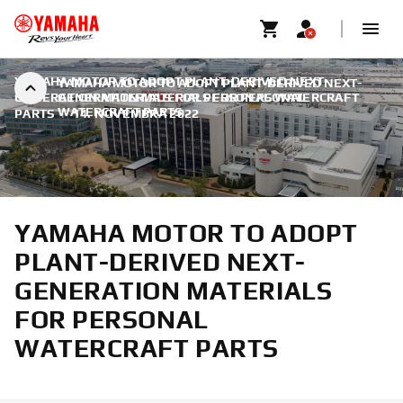
YAMAHA MOTOR TO ADOPT PLANT-DERIVED NEXT-
YAMAHA MOTOR TO ADOPT PLANT-DERIVED NEXT-
GENERATION MATERIALS FOR PERSONAL WATERCRAFT
GENERATION MATERIALS FOR PERSONAL
WATERCRAFT PARTS
PARTS
|
14. NOVEMBRA 2022
YAMAHA MOTOR TO ADOPT
PLANT-DERIVED NEXT-
GENERATION MATERIALS
FOR PERSONAL
WATERCRAFT PARTS