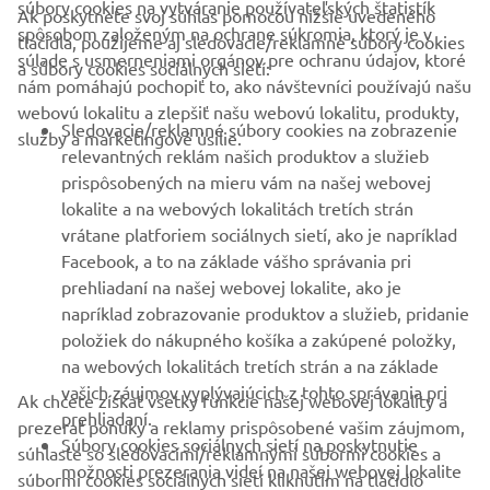
súbory cookies na vytváranie používateľských štatistík
Ak poskytnete svoj súhlas pomocou nižšie uvedeného
FIREMNÉ STRÁNKY
spôsobom založeným na ochrane súkromia, ktorý je v
tlačidla, použijeme aj sledovacie/reklamné súbory cookies
súlade s usmerneniami orgánov pre ochranu údajov, ktoré
a súbory cookies sociálnych sietí:
nám pomáhajú pochopiť to, ako návštevníci používajú našu
B2B
webovú lokalitu a zlepšiť našu webovú lokalitu, produkty,
Sledovacie/reklamné súbory cookies na zobrazenie
služby a marketingové úsilie.
VIAC YAMAHA
relevantných reklám našich produktov a služieb
prispôsobených na mieru vám na našej webovej
lokalite a na webových lokalitách tretích strán
PODPORA
vrátane platforiem sociálnych sietí, ako je napríklad
Facebook, a to na základe vášho správania pri
prehliadaní na našej webovej lokalite, ako je
BULLETIN
napríklad zobrazovanie produktov a služieb, pridanie
položiek do nákupného košíka a zakúpené položky,
Získajte medzi prvými informácie o najnovších ponukách,
špeciálnych akciách, nových verziách a mnoho ďalšieho
na webových lokalitách tretích strán a na základe
vašich záujmov vyplývajúcich z tohto správania pri
Ak chcete získať všetky funkcie našej webovej lokality a
prehliadaní.
prezerať ponuky a reklamy prispôsobené vašim záujmom,
Súbory cookies sociálnych sietí na poskytnutie
súhlaste so sledovacími/reklamnými súbormi cookies a
možnosti prezerania videí na našej webovej lokalite
PRIHLÁSIŤ SA NA ODBER
súbormi cookies sociálnych sietí kliknutím na tlačidlo