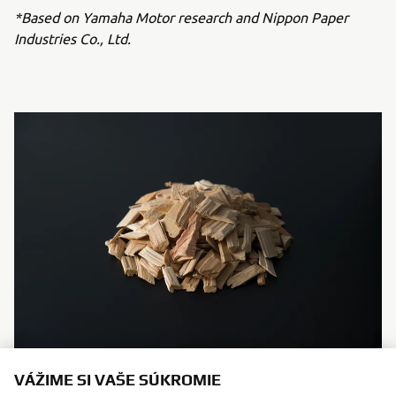
*Based on Yamaha Motor research and Nippon Paper
Industries Co., Ltd.
VÁŽIME SI VAŠE SÚKROMIE
Wood chips used as raw materials (sample)