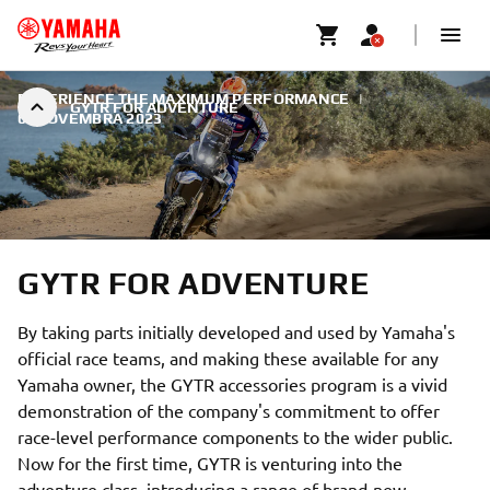
EXPERIENCE THE MAXIMUM PERFORMANCE
|
GYTR FOR ADVENTURE
6. NOVEMBRA 2023
GYTR FOR ADVENTURE
By taking parts initially developed and used by Yamaha's
official race teams, and making these available for any
Yamaha owner, the GYTR accessories program is a vivid
demonstration of the company's commitment to offer
race-level performance components to the wider public.
Now for the first time, GYTR is venturing into the
adventure class, introducing a range of brand-new