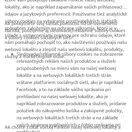
lokality, ako je napríklad zapamätanie vašich prihlasovacích
údajov a jazykových preferencií. Používame tiež analytické
súbory cookies na vytváranie používateľských štatistík
Ak poskytnete svoj súhlas pomocou nižšie uvedeného
FIREMNÉ STRÁNKY
spôsobom založeným na ochrane súkromia, ktorý je v
tlačidla, použijeme aj sledovacie/reklamné súbory cookies
súlade s usmerneniami orgánov pre ochranu údajov, ktoré
a súbory cookies sociálnych sietí:
nám pomáhajú pochopiť to, ako návštevníci používajú našu
B2B
webovú lokalitu a zlepšiť našu webovú lokalitu, produkty,
Sledovacie/reklamné súbory cookies na zobrazenie
služby a marketingové úsilie.
VIAC YAMAHA
relevantných reklám našich produktov a služieb
prispôsobených na mieru vám na našej webovej
lokalite a na webových lokalitách tretích strán
PODPORA
vrátane platforiem sociálnych sietí, ako je napríklad
Facebook, a to na základe vášho správania pri
prehliadaní na našej webovej lokalite, ako je
BULLETIN
napríklad zobrazovanie produktov a služieb, pridanie
položiek do nákupného košíka a zakúpené položky,
Získajte medzi prvými informácie o najnovších ponukách,
špeciálnych akciách, nových verziách a mnoho ďalšieho
na webových lokalitách tretích strán a na základe
vašich záujmov vyplývajúcich z tohto správania pri
Ak chcete získať všetky funkcie našej webovej lokality a
prehliadaní.