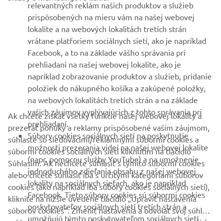
VIAC YAMAHA
relevantných reklám našich produktov a služieb
prispôsobených na mieru vám na našej webovej
lokalite a na webových lokalitách tretích strán
PODPORA
vrátane platforiem sociálnych sietí, ako je napríklad
Facebook, a to na základe vášho správania pri
prehliadaní na našej webovej lokalite, ako je
BULLETIN
napríklad zobrazovanie produktov a služieb, pridanie
položiek do nákupného košíka a zakúpené položky,
Získajte medzi prvými informácie o najnovších ponukách,
špeciálnych akciách, nových verziách a mnoho ďalšieho
na webových lokalitách tretích strán a na základe
vašich záujmov vyplývajúcich z tohto správania pri
Ak chcete získať všetky funkcie našej webovej lokality a
prehliadaní.
prezerať ponuky a reklamy prispôsobené vašim záujmom,
Súbory cookies sociálnych sietí na poskytnutie
súhlaste so sledovacími/reklamnými súbormi cookies a
možnosti prezerania videí na našej webovej lokalite
PRIHLÁSIŤ SA NA ODBER
súbormi cookies sociálnych sietí kliknutím na tlačidlo
(napr. pomocou služby YouTube) a na umožnenie
Súhlasím. Ak nechcete súhlasiť s týmito súbormi cookies
jednoduchého zdieľania obsahu z našej webovej
alebo chcete súhlasiť iba s určitými kategóriami súborov
Prečítajte si naše Zásady ochrany osobných údajov, aby ste sa
lokality na sociálnych sieťach, ako je napríklad
dozvedeli, ako spracovávame vaše osobné údaje:
Ochrana
cookies (ako napríklad iba súbory cookies sociálnych sietí),
Facebook. Tieto súbory cookies sú súbormi cookies
Osobných Údajov
kliknite na nižšie uvedené tlačidlo „Upraviť nastavenia
poskytovateľov sociálnych sietí tretích strán a
súborov cookies“. Zmeniť nastavenia a odvolať svoj súhlas
umožňujú týmto poskytovateľom sociálnych sietí