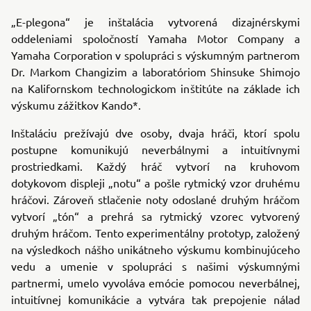
„E-plegona“ je inštalácia vytvorená dizajnérskymi
oddeleniami spoločností Yamaha Motor Company a
Yamaha Corporation v spolupráci s výskumným partnerom
Dr. Markom Changizim a laboratóriom Shinsuke Shimojo
na Kalifornskom technologickom inštitúte na základe ich
výskumu zážitkov Kando*.
Inštaláciu prežívajú dve osoby, dvaja hráči, ktorí spolu
postupne komunikujú neverbálnymi a intuitívnymi
prostriedkami. Každý hráč vytvorí na kruhovom
dotykovom displeji „notu“ a pošle rytmický vzor druhému
hráčovi. Zároveň stlačenie noty odoslané druhým hráčom
vytvorí „tón“ a prehrá sa rytmický vzorec vytvorený
druhým hráčom. Tento experimentálny prototyp, založený
na výsledkoch nášho unikátneho výskumu kombinujúceho
vedu a umenie v spolupráci s našimi výskumnými
partnermi, umelo vyvoláva emócie pomocou neverbálnej,
intuitívnej komunikácie a vytvára tak prepojenie nálad