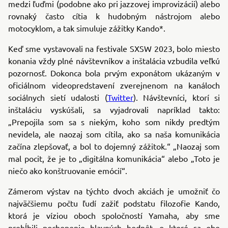
medzi ľuďmi (podobne ako pri jazzovej improvizácii) alebo
rovnaký často cítia k hudobným nástrojom alebo
motocyklom, a tak simuluje zážitky Kando*.
Keď sme vystavovali na festivale SXSW 2023, bolo miesto
konania vždy plné návštevníkov a inštalácia vzbudila veľkú
pozornosť. Dokonca bola prvým exponátom ukázaným v
oficiálnom videopredstavení zverejnenom na kanáloch
sociálnych sietí udalosti (
Twitter
). Návštevníci, ktorí si
inštaláciu vyskúšali, sa vyjadrovali napríklad takto:
„Prepojila som sa s niekým, koho som nikdy predtým
nevidela, ale naozaj som cítila, ako sa naša komunikácia
začína zlepšovať, a bol to dojemný zážitok.“ „Naozaj som
mal pocit, že je to „digitálna komunikácia“ alebo „Toto je
niečo ako konštruovanie emócií“.
Zámerom výstav na týchto dvoch akciách je umožniť čo
najväčšiemu počtu ľudí zažiť podstatu filozofie Kando,
ktorá je víziou oboch spoločností Yamaha, aby sme
prehĺbili pochopenie hlavných hodnôt, o ktoré sa obe