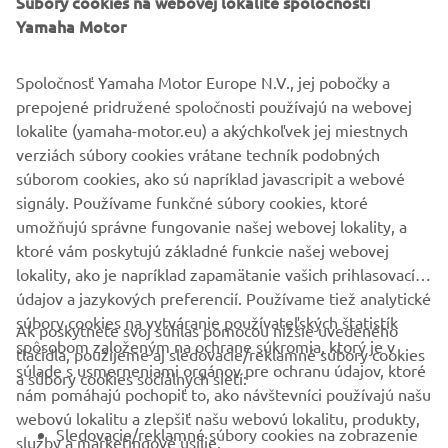
Súbory cookies na webovej lokalite spoločnosti
Yamaha Motor
Tech Open Air Festival
Dátum:
5. až 7. júla (streda až piatok) 2023
Spoločnosť Yamaha Motor Europe N.V., jej pobočky a
*Inštalácia bude vystavená počas hlavných dní
prepojené pridružené spoločnosti používajú na webovej
konferencie 5. júla.
lokalite (yamaha-motor.eu) a akýchkoľvek jej miestnych
verziách súbory cookies vrátane techník podobných
Miesto:
Wilhelm Hallen (Berlín, Nemecko)
súborom cookies, ako sú napríklad javascripit a webové
Oficiálne webové stránky
:
https://festival.toa.media/
signály. Používame funkčné súbory cookies, ktoré
umožňujú správne fungovanie našej webovej lokality, a
ktoré vám poskytujú základné funkcie našej webovej
lokality, ako je napríklad zapamätanie vašich prihlasovacích
údajov a jazykových preferencií. Používame tiež analytické
súbory cookies na vytváranie používateľských štatistík
Ak poskytnete svoj súhlas pomocou nižšie uvedeného
FIREMNÉ STRÁNKY
spôsobom založeným na ochrane súkromia, ktorý je v
tlačidla, použijeme aj sledovacie/reklamné súbory cookies
súlade s usmerneniami orgánov pre ochranu údajov, ktoré
a súbory cookies sociálnych sietí:
nám pomáhajú pochopiť to, ako návštevníci používajú našu
B2B
webovú lokalitu a zlepšiť našu webovú lokalitu, produkty,
Sledovacie/reklamné súbory cookies na zobrazenie
služby a marketingové úsilie.