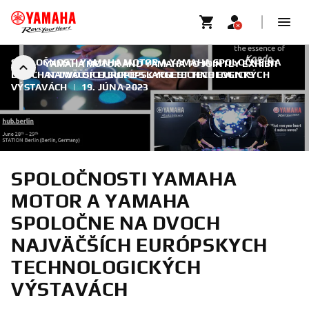
SPOLOČNOSTI YAMAHA MOTOR A YAMAHA SPOLOČNE NA
YAMAHA MOTOR AND YAMAHA TO JOINTLY EXHIBIT
DVOCH NAJVÄČŠÍCH EURÓPSKYCH TECHNOLOGICKÝCH
AT TWO OF EUROPE’S LARGEST TECH EVENTS
VÝSTAVÁCH
|
19. JÚNA 2023
SPOLOČNOSTI YAMAHA
MOTOR A YAMAHA
SPOLOČNE NA DVOCH
NAJVÄČŠÍCH EURÓPSKYCH
TECHNOLOGICKÝCH
VÝSTAVÁCH