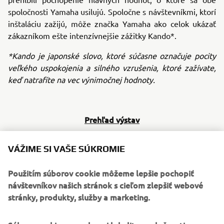
spoločnosti Yamaha usilujú. Spoločne s návštevníkmi, ktorí
inštaláciu zažijú, môže značka Yamaha ako celok ukázať
zákazníkom ešte intenzívnejšie zážitky Kando*.
*Kando je japonské slovo, ktoré súčasne označuje pocity
veľkého uspokojenia a silného vzrušenia, ktoré zažívate,
keď natrafíte na vec výnimočnej hodnoty.
Prehľad výstav
hub.berlin
VÁŽIME SI VAŠE SÚKROMIE
Dátum:
28. až 29. júna (streda a štvrtok) 2023
Použitím súborov cookie môžeme lepšie pochopiť
Miesto:
STATION Berlin (Berlín, Nemecko)
návštevníkov našich stránok s cieľom zlepšiť webové
stránky, produkty, služby a marketing.
Oficiálne webové stránky
:
https://hub.berlin/