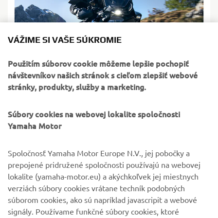
VÁŽIME SI VAŠE SÚKROMIE
Použitím súborov cookie môžeme lepšie pochopiť
návštevníkov našich stránok s cieľom zlepšiť webové
stránky, produkty, služby a marketing.
Súbory cookies na webovej lokalite spoločnosti
Yamaha Motor
Spoločnosť Yamaha Motor Europe N.V., jej pobočky a
prepojené pridružené spoločnosti používajú na webovej
lokalite (yamaha-motor.eu) a akýchkoľvek jej miestnych
Akcia platí od 1.7.2024 do 31.7.2024 alebo do vypredania
verziách súbory cookies vrátane techník podobných
skladových zásob.
súborom cookies, ako sú napríklad javascripit a webové
signály. Používame funkčné súbory cookies, ktoré
PODMIENKY KAMPANE