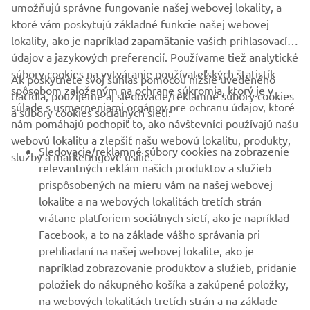
umožňujú správne fungovanie našej webovej lokality, a
ktoré vám poskytujú základné funkcie našej webovej
lokality, ako je napríklad zapamätanie vašich prihlasovacích
údajov a jazykových preferencií. Používame tiež analytické
súbory cookies na vytváranie používateľských štatistík
Ak poskytnete svoj súhlas pomocou nižšie uvedeného
FIREMNÉ STRÁNKY
spôsobom založeným na ochrane súkromia, ktorý je v
tlačidla, použijeme aj sledovacie/reklamné súbory cookies
súlade s usmerneniami orgánov pre ochranu údajov, ktoré
a súbory cookies sociálnych sietí:
nám pomáhajú pochopiť to, ako návštevníci používajú našu
B2B
webovú lokalitu a zlepšiť našu webovú lokalitu, produkty,
Sledovacie/reklamné súbory cookies na zobrazenie
služby a marketingové úsilie.
VIAC YAMAHA
relevantných reklám našich produktov a služieb
prispôsobených na mieru vám na našej webovej
lokalite a na webových lokalitách tretích strán
PODPORA
vrátane platforiem sociálnych sietí, ako je napríklad
Facebook, a to na základe vášho správania pri
prehliadaní na našej webovej lokalite, ako je
BULLETIN
napríklad zobrazovanie produktov a služieb, pridanie
položiek do nákupného košíka a zakúpené položky,
Získajte medzi prvými informácie o najnovších ponukách,
špeciálnych akciách, nových verziách a mnoho ďalšieho
na webových lokalitách tretích strán a na základe