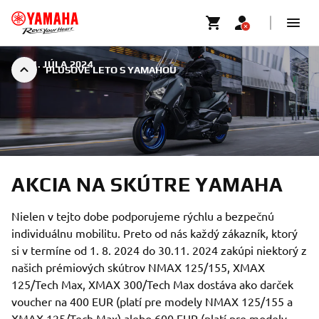
|
31. JÚLA 2024
PLUSOVÉ LETO S YAMAHOU
AKCIA NA SKÚTRE YAMAHA
Nielen v tejto dobe podporujeme rýchlu a bezpečnú
individuálnu mobilitu. Preto od nás každý zákazník, ktorý
si v termíne od 1. 8. 2024 do 30.11. 2024 zakúpi niektorý z
našich prémiových skútrov NMAX 125/155, XMAX
125/Tech Max, XMAX 300/Tech Max dostáva ako darček
voucher na 400 EUR (platí pre modely NMAX 125/155 a
XMAX 125/Tech Max) alebo 600 EUR (platí pre modely