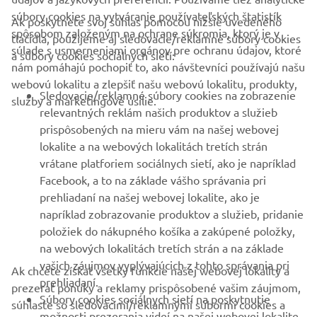
súbory cookies na vytváranie používateľských štatistík
Ak poskytnete svoj súhlas pomocou nižšie uvedeného
FIREMNÉ STRÁNKY
spôsobom založeným na ochrane súkromia, ktorý je v
tlačidla, použijeme aj sledovacie/reklamné súbory cookies
súlade s usmerneniami orgánov pre ochranu údajov, ktoré
a súbory cookies sociálnych sietí:
nám pomáhajú pochopiť to, ako návštevníci používajú našu
B2B
webovú lokalitu a zlepšiť našu webovú lokalitu, produkty,
Sledovacie/reklamné súbory cookies na zobrazenie
služby a marketingové úsilie.
VIAC YAMAHA
relevantných reklám našich produktov a služieb
prispôsobených na mieru vám na našej webovej
lokalite a na webových lokalitách tretích strán
PODPORA
vrátane platforiem sociálnych sietí, ako je napríklad
Facebook, a to na základe vášho správania pri
prehliadaní na našej webovej lokalite, ako je
BULLETIN
napríklad zobrazovanie produktov a služieb, pridanie
položiek do nákupného košíka a zakúpené položky,
Získajte medzi prvými informácie o najnovších ponukách,
špeciálnych akciách, nových verziách a mnoho ďalšieho
na webových lokalitách tretích strán a na základe
vašich záujmov vyplývajúcich z tohto správania pri
Ak chcete získať všetky funkcie našej webovej lokality a
prehliadaní.
prezerať ponuky a reklamy prispôsobené vašim záujmom,
Súbory cookies sociálnych sietí na poskytnutie
súhlaste so sledovacími/reklamnými súbormi cookies a
možnosti prezerania videí na našej webovej lokalite
PRIHLÁSIŤ SA NA ODBER