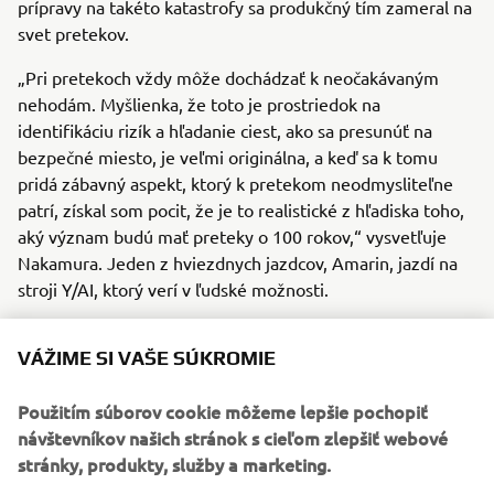
prípravy na takéto katastrofy sa produkčný tím zameral na
svet pretekov.
„Pri pretekoch vždy môže dochádzať k neočakávaným
nehodám. Myšlienka, že toto je prostriedok na
identifikáciu rizík a hľadanie ciest, ako sa presunúť na
bezpečné miesto, je veľmi originálna, a keď sa k tomu
pridá zábavný aspekt, ktorý k pretekom neodmysliteľne
patrí, získal som pocit, že je to realistické z hľadiska toho,
aký význam budú mať preteky o 100 rokov,“ vysvetľuje
Nakamura. Jeden z hviezdnych jazdcov, Amarin, jazdí na
stroji Y/AI, ktorý verí v ľudské možnosti.
Jedným z najdôležitejších aspektov je snaha o realistický
VÁŽIME SI VAŠE SÚKROMIE
dojem: budúci dizajn motocykla zachováva rovnakú pozíciu
jazdca ako model MotoGP „YZR-M1“, pričom podoba
Použitím súborov cookie môžeme lepšie pochopiť
motocykla vyvažuje perspektívu moderného dizajnu
návštevníkov našich stránok s cieľom zlepšiť webové
a produktového riešenia. Vznikol aj konceptuálny model
stránky, produkty, služby a marketing.
Y/AI v skutočnej veľkosti, ktorý bude predstavený koncom
novembra na veľtrhu Motor Expo 2024 v Thajsku.