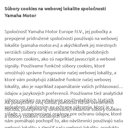
Súbory cookies na webovej lokalite spoločnosti
„Dej príbehu je zasadený do spoločenských štruktúr,
Yamaha Motor
technológií a ľudských hodnôt v 100 rokov vzdialenej
budúcnosti, ktorú zachytáva biblia World Building. Ak si pri
Spoločnosť Yamaha Motor Europe N.V., jej pobočky a
sledovaní predstavíte, ako sa tieto veci spájajú, bude to
prepojené pridružené spoločnosti používajú na webovej
pre vás možno ešte zaujímavejšie,“ hovorí Nakamura.
lokalite (yamaha-motor.eu) a akýchkoľvek jej miestnych
„Koniec ešte nepoznám. Ako divák by som sa chcel pri
verziách súbory cookies vrátane techník podobných
sledovaní skutočne ponoriť do sveta a jeho príbehu.“
súborom cookies, ako sú napríklad javascripit a webové
signály. Používame funkčné súbory cookies, ktoré
PREČÍTAJTE SI VIAC O PROJEKTE
umožňujú správne fungovanie našej webovej lokality, a
ktoré vám poskytujú základné funkcie našej webovej
lokality, ako je napríklad zapamätanie vašich prihlasovacích
údajov a jazykových preferencií. Používame tiež analytické
súbory cookies na vytváranie používateľských štatistík
Ak poskytnete svoj súhlas pomocou nižšie uvedeného
FIREMNÉ STRÁNKY
spôsobom založeným na ochrane súkromia, ktorý je v
tlačidla, použijeme aj sledovacie/reklamné súbory cookies
súlade s usmerneniami orgánov pre ochranu údajov, ktoré
a súbory cookies sociálnych sietí:
nám pomáhajú pochopiť to, ako návštevníci používajú našu
B2B
webovú lokalitu a zlepšiť našu webovú lokalitu, produkty,