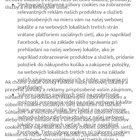
Sledovacie/reklamné súbory cookies na zobrazenie
služby a marketingové úsilie.
VIAC YAMAHA
relevantných reklám našich produktov a služieb
prispôsobených na mieru vám na našej webovej
lokalite a na webových lokalitách tretích strán
PODPORA
vrátane platforiem sociálnych sietí, ako je napríklad
Facebook, a to na základe vášho správania pri
prehliadaní na našej webovej lokalite, ako je
BULLETIN
napríklad zobrazovanie produktov a služieb, pridanie
položiek do nákupného košíka a zakúpené položky,
Získajte medzi prvými informácie o najnovších ponukách,
špeciálnych akciách, nových verziách a mnoho ďalšieho
na webových lokalitách tretích strán a na základe
vašich záujmov vyplývajúcich z tohto správania pri
Ak chcete získať všetky funkcie našej webovej lokality a
prehliadaní.
prezerať ponuky a reklamy prispôsobené vašim záujmom,
Súbory cookies sociálnych sietí na poskytnutie
súhlaste so sledovacími/reklamnými súbormi cookies a
možnosti prezerania videí na našej webovej lokalite
PRIHLÁSIŤ SA NA ODBER
súbormi cookies sociálnych sietí kliknutím na tlačidlo
(napr. pomocou služby YouTube) a na umožnenie
Súhlasím. Ak nechcete súhlasiť s týmito súbormi cookies
jednoduchého zdieľania obsahu z našej webovej
alebo chcete súhlasiť iba s určitými kategóriami súborov
Prečítajte si naše Zásady ochrany osobných údajov, aby ste sa
lokality na sociálnych sieťach, ako je napríklad
dozvedeli, ako spracovávame vaše osobné údaje:
Ochrana
cookies (ako napríklad iba súbory cookies sociálnych sietí),
Facebook. Tieto súbory cookies sú súbormi cookies
Osobných Údajov
kliknite na nižšie uvedené tlačidlo „Upraviť nastavenia
poskytovateľov sociálnych sietí tretích strán a