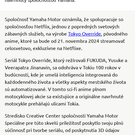
Spoločnosť Yamaha Motor oznámila, že spolupracuje so
spoločnosťou Netflix, jednou z popredných svetových
zábavných služieb, na výrobe
Tokyo Override
, pôvodného
anime, ktoré sa bude od 21. novembra 2024 streamovať
celosvetovo, exkluzívne na Netflixe.
Seriál Tokyo Override, ktorý režírovali FUKUDA, Yusuke a
Veerapatra Jinanavin, sa odohráva v Tokiu 100 rokov v
budúcnosti, kde je umelá inteligencia integrovaná do
každodenného života a všetky aspekty mestského života
sú automatizované. V tomto sci-fi anime plnom
motocyklovej akcie sa existujúce a originálne navrhnuté
motocykle preháňajú ulicami Tokia.
Stredisko Creative Center spoločnosti Yamaha Motor
špeciálne pre túto skvelú príležitosť poskytlo svoju plnú
súčinnosť pri tvorbe seriálu, od poskytnutia 3D údajov