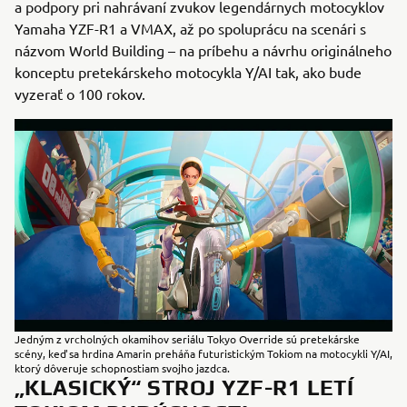
a podpory pri nahrávaní zvukov legendárnych motocyklov
Yamaha YZF-R1 a VMAX, až po spoluprácu na scenári s
názvom World Building – na príbehu a návrhu originálneho
konceptu pretekárskeho motocykla Y/AI tak, ako bude
vyzerať o 100 rokov.
Jedným z vrcholných okamihov seriálu Tokyo Override sú pretekárske
scény, keď sa hrdina Amarin preháňa futuristickým Tokiom na motocykli Y/AI,
ktorý dôveruje schopnostiam svojho jazdca.
„KLASICKÝ“ STROJ YZF-R1 LETÍ