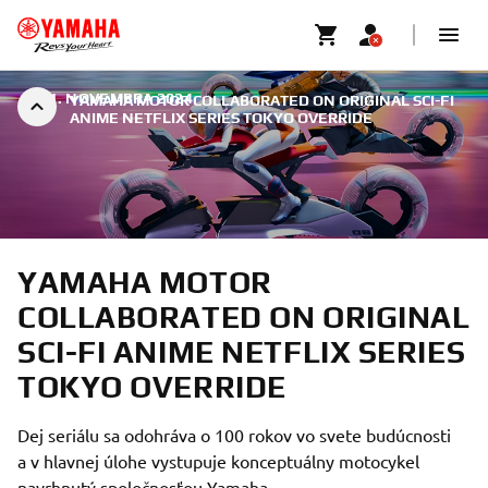
|
21. NOVEMBRA 2024
YAMAHA MOTOR COLLABORATED ON ORIGINAL SCI-FI
ANIME NETFLIX SERIES TOKYO OVERRIDE
YAMAHA MOTOR
COLLABORATED ON ORIGINAL
SCI-FI ANIME NETFLIX SERIES
TOKYO OVERRIDE
Dej seriálu sa odohráva o 100 rokov vo svete budúcnosti
a v hlavnej úlohe vystupuje konceptuálny motocykel
navrhnutý spoločnosťou Yamaha.