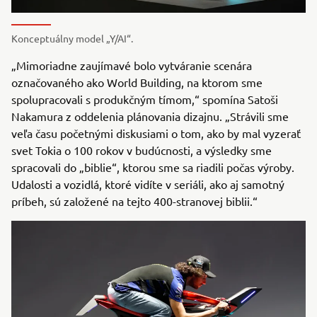
Konceptuálny model „Y/AI“.
„Mimoriadne zaujímavé bolo vytváranie scenára
označovaného ako World Building, na ktorom sme
spolupracovali s produkčným tímom,“ spomína Satoši
Nakamura z oddelenia plánovania dizajnu. „Strávili sme
veľa času početnými diskusiami o tom, ako by mal vyzerať
svet Tokia o 100 rokov v budúcnosti, a výsledky sme
spracovali do „biblie“, ktorou sme sa riadili počas výroby.
Udalosti a vozidlá, ktoré vidíte v seriáli, ako aj samotný
príbeh, sú založené na tejto 400-stranovej biblii.“