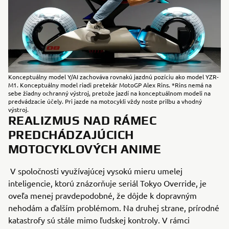
Konceptuálny model Y/AI zachováva rovnakú jazdnú pozíciu ako model YZR-
M1. Konceptuálny model riadi pretekár MotoGP Alex Rins. *Rins nemá na
sebe žiadny ochranný výstroj, pretože jazdí na konceptuálnom modeli na
predvádzacie účely. Pri jazde na motocykli vždy noste prilbu a vhodný
výstroj.
REALIZMUS NAD RÁMEC
PREDCHÁDZAJÚCICH
MOTOCYKLOVÝCH ANIME
V spoločnosti využívajúcej vysokú mieru umelej
inteligencie, ktorú znázorňuje seriál Tokyo Override, je
oveľa menej pravdepodobné, že dôjde k dopravným
nehodám a ďalším problémom. Na druhej strane, prírodné
katastrofy sú stále mimo ľudskej kontroly. V rámci