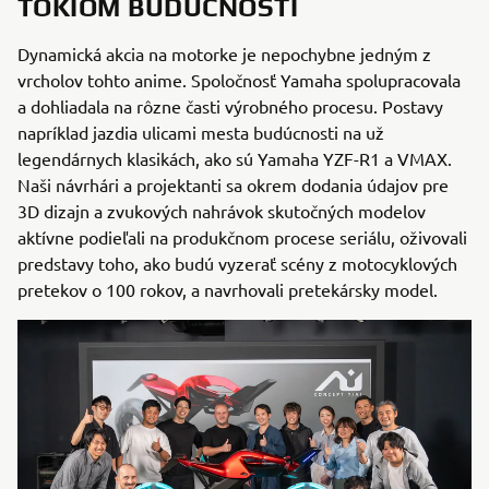
TOKIOM BUDÚCNOSTI
Dynamická akcia na motorke je nepochybne jedným z
vrcholov tohto anime. Spoločnosť Yamaha spolupracovala
a dohliadala na rôzne časti výrobného procesu. Postavy
napríklad jazdia ulicami mesta budúcnosti na už
legendárnych klasikách, ako sú Yamaha YZF-R1 a VMAX.
Naši návrhári a projektanti sa okrem dodania údajov pre
3D dizajn a zvukových nahrávok skutočných modelov
aktívne podieľali na produkčnom procese seriálu, oživovali
predstavy toho, ako budú vyzerať scény z motocyklových
pretekov o 100 rokov, a navrhovali pretekársky model.