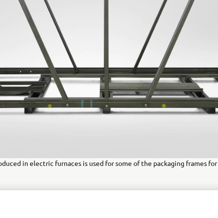
oduced in electric furnaces is used for some of the packaging frames fo
tevníkov našich stránok s cieľom zlepšiť webové stránky, p