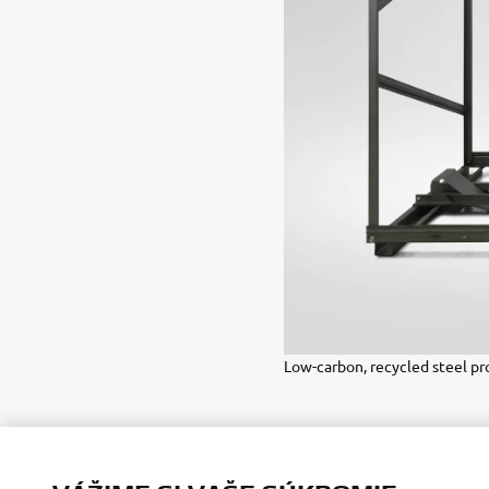
Low-carbon, recycled steel pr
VÁŽIME SI VAŠE SÚKROMIE
Použitím súborov cookie môžeme lepšie pochopiť návš