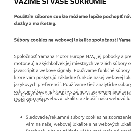
služby a marketing.
FIREMNÉ STRÁNKY
B2B
Súbory cookies na webovej lokalite spoločnosti Yam
O nás
Systémy eBike
Spoločnosť Yamaha Motor Europe N.V., jej pobočky a pre
motor.eu) a akýchkoľvek jej miestnych verziách súbory 
Novinky
Úrady
javascripit a webové signály. Používame funkčné súbory 
Podujatia
Golf/Prevádzka
ktoré vám poskytujú základné funkcie našej webovej lokal
jazykových preferencií. Používame tiež analytické súbo
Tlač
Prví respondenti
ochrane súkromia, ktorý je v súlade s usmerneniami org
Ak poskytnete svoj súhlas pomocou nižšie uvedeného tla
Katalóg
Súprava autoškoly
používajú našu webovú lokalitu a zlepšiť našu webovú lok
sociálnych sietí:
Práca v spoločnosti
Robotics
Yamaha
Partnerstvá
Sledovacie/reklamné súbory cookies na zobrazenie
Staňte sa predajcom
vám na našej webovej lokalite a na webových lokalit
Technické informácie pre
Facebook, a to na základe vášho správania pri preh
Zásady týkajúce sa
nezávislých predajcov
a služieb, pridanie položiek do nákupného košíka a
ľudských práv
Yamalube Safety Data
záujmov vyplývajúcich z tohto správania pri prehlia
Základné zásady
Sheets
Súbory cookies sociálnych sietí na poskytnutie mož