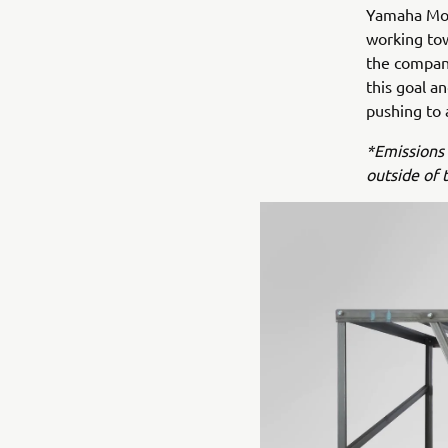
Yamaha Moto
working tow
the company
this goal a
pushing to 
*Emissions 
outside of 