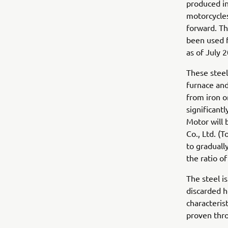
produced in
motorcycles
forward. Th
been used 
as of July 2
These steel
furnace and
from iron o
significant
Motor will 
Co., Ltd. (
to graduall
the ratio o
The steel i
discarded h
characterist
proven thro