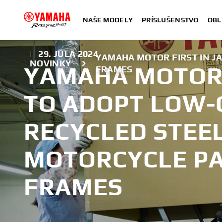
NAŠE MODELY
PRÍSLUŠENSTVO
OBL
|
29. JÚLA 2024
YAMAHA MOTOR FIRST IN J
NOVINKY
YAMAHA MOTOR 
FRAMES
TO ADOPT LOW
RECYCLED STEE
MOTORCYCLE P
FRAMES