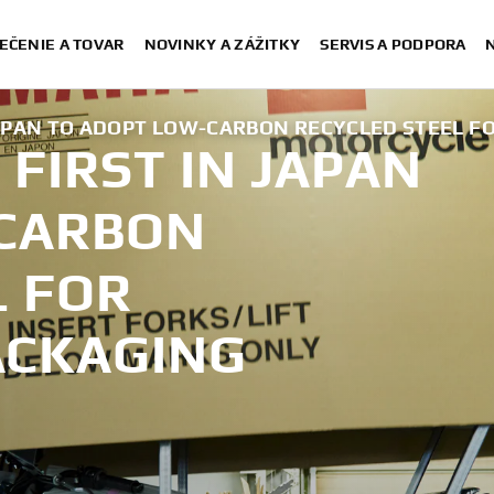
EČENIE A TOVAR
NOVINKY A ZÁŽITKY
SERVIS A PODPORA
APAN TO ADOPT LOW-CARBON RECYCLED STEEL 
FIRST IN JAPAN
-CARBON
L FOR
ACKAGING