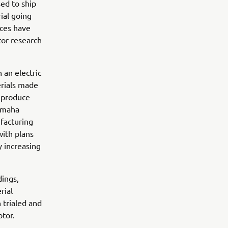
sed to ship
ial going
aces have
or research
 an electric
erials made
s produce
Yamaha
facturing
with plans
y increasing
dings,
rial
n trialed and
tor.