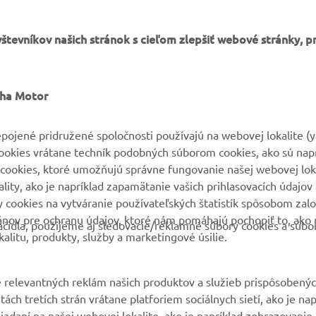
VIAC YAMAHA
PODPORA
aha Motor
MyYamaha
Parts Catalogue
pojené pridružené spoločnosti používajú na webovej lokalite (
cookies vrátane techník podobných súborom cookies, ako sú nap
Yamaha Music
Rezervácia na servis
cookies, ktoré umožňujú správne fungovanie našej webovej loka
Yamaha Racing
Nájsť predajcu
ity, ako je napríklad zapamätanie vašich prihlasovacích údajov 
ry cookies na vytváranie používateľských štatistík spôsobom za
Yamaha Motor Global
Nakladaní s použitými
ánov pre ochranu údajov, ktoré nám pomáhajú pochopiť to, ako 
batériami
čidla, použijeme aj sledovacie/reklamné súbory cookies a súbo
Mobilné aplikácie
alitu, produkty, služby a marketingové úsilie.
 relevantných reklám našich produktov a služieb prispôsobený
ách tretích strán vrátane platforiem sociálnych sietí, ako je nap
liadaní na našej webovej lokalite, ako je napríklad zobrazovani
 zakúpené položky, na webových lokalitách tretích strán a na zá
daní.
nosti prezerania videí na našej webovej lokalite (napr. pomoco