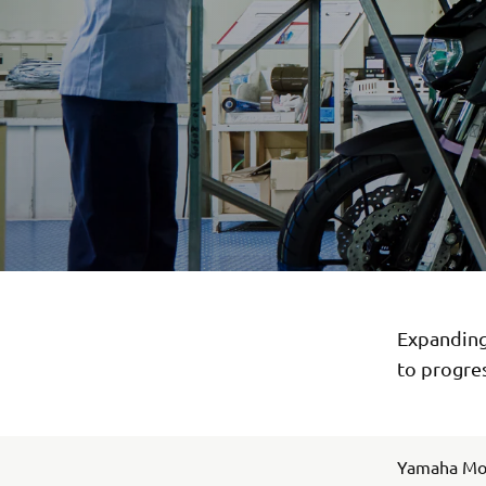
Expanding 
to progres
Yamaha Moto