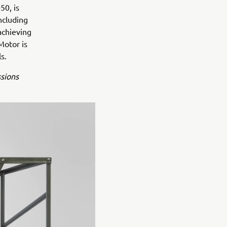
50, is
ncluding
achieving
Motor is
s.
ssions