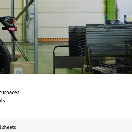
 furnaces
ls.
l sheets