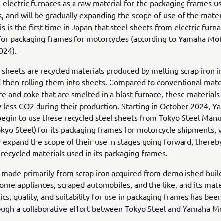
 electric furnaces as a raw material for the packaging frames u
, and will be gradually expanding the scope of use of the mater
is is the first time in Japan that steel sheets from electric furn
for packaging frames for motorcycles (according to Yamaha Mot
024).
 sheets are recycled materials produced by melting scrap iron in
 then rolling them into sheets. Compared to conventional mat
re and coke that are smelted in a blast furnace, these material
ly less CO2 during their production. Starting in October 2024, 
begin to use these recycled steel sheets from Tokyo Steel Manu
Tokyo Steel) for its packaging frames for motorcycle shipments, 
y expand the scope of their use in stages going forward, thereb
f recycled materials used in its packaging frames.
s made primarily from scrap iron acquired from demolished buil
ome appliances, scraped automobiles, and the like, and its mate
ics, quality, and suitability for use in packaging frames has bee
ugh a collaborative effort between Tokyo Steel and Yamaha Mo