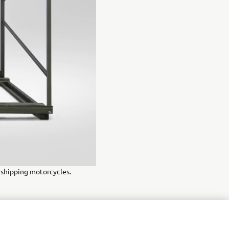
r shipping motorcycles.
rodukty,