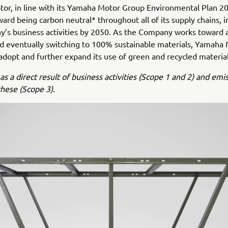
r, in line with its Yamaha Motor Group Environmental Plan 20
ard being carbon neutral* throughout all of its supply chains, i
’s business activities by 2050. As the Company works toward 
nd eventually switching to 100% sustainable materials, Yamaha 
adopt and further expand its use of green and recycled material
as a direct result of business activities (Scope 1 and 2) and emi
these (Scope 3).