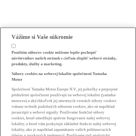
Vážime si Vaše súkromie
Použitím súborov cookie môžeme lepšie pochopiť
návštevníkov našich stránok s cieľom zlepšiť webové stránky,
produkty, služby a marketing.
Súbory cookies na webovej lokalite spoločnosti Yamaha
Motor
Spoločnosť Yamaha Motor Europe N.V., jej pobočky a prepojené
pridružené spoločnosti používajú na webovej lokalite (yamaha-
motor.eu) a akýchkoľvek jej miestnych verziách súbory cookies
vrátane techník podobných súborom cookies, ako sú napríklad
javascripit a webové signály. Používame funkčné súbory
cookies, ktoré umožňujú správne fungovanie našej webovej
lokality, a ktoré vám poskytujú základné funkcie našej webovej
lokality, ako je napríklad zapamätanie vašich prihlasovacích
údajov a jazykových preferencií. Používame tiež analytické