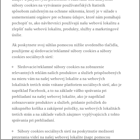
súbory cookies na vytváranie používateľských štatistík
spôsobom založeným na ochrane súkromia, ktorý je v súlade s
usmerneniami orgánov pre ochranu údajov, ktoré nám pomáhajú
pochopiť to, ako návštevníci používajú našu webovú lokalitu a
zlepšiť našu webovú lokalitu, produkty, služby a marketingové
úsilie.
Ak poskytnete svoj súhlas pomocou nižšie uvedeného tlačidla,
použijeme aj sledovacie/reklamné súbory cookies a súbory
cookies sociálnych sietí:
Sledovacie/reklamné súbory cookies na zobrazenie
relevantných reklám našich produktov a služieb prispôsobených
na mieru vám na našej webovej lokalite a na webových
lokalitách tretích strán vrátane platforiem sociálnych sietí, ako je
napríklad Facebook, a to na základe vášho správania pri
prehliadaní na našej webovej lokalite, ako je napríklad
zobrazovanie produktov a služieb, pridanie položiek do
nákupného košíka a zakúpené položky, na webových lokalitách
tretích strán a na základe vašich záujmov vyplývajúcich z tohto
správania pri prehliadaní.
Súbory cookies sociálnych sietí na poskytnutie možnosti
prezerania videí na našej webovej lokalite (napr. pomocou