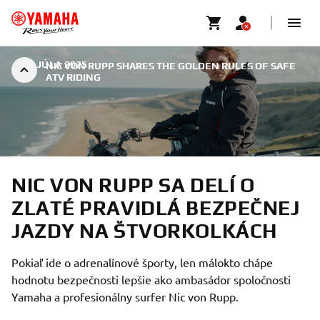
|
1. JÚLA 2025
NIC VON RUPP SHARES THE GOLDEN RULES OF SAFE
ATV RIDING
NIC VON RUPP SA DELÍ O
ZLATÉ PRAVIDLÁ BEZPEČNEJ
JAZDY NA ŠTVORKOLKÁCH
Pokiaľ ide o adrenalínové športy, len málokto chápe
hodnotu bezpečnosti lepšie ako ambasádor spoločnosti
Yamaha a profesionálny surfer Nic von Rupp.