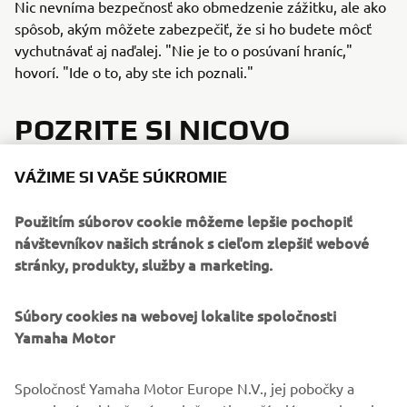
Nic nevníma bezpečnosť ako obmedzenie zážitku, ale ako
spôsob, akým môžete zabezpečiť, že si ho budete môcť
vychutnávať aj naďalej. "Nie je to o posúvaní hraníc,"
hovorí. "Ide o to, aby ste ich poznali."
POZRITE SI NICOVO
BEZPEČNOSTNÉ VIDEO O
VÁŽIME SI VAŠE SÚKROMIE
ŠTVORKOLKÁCH
Použitím súborov cookie môžeme lepšie pochopiť
návštevníkov našich stránok s cieľom zlepšiť webové
stránky, produkty, služby a marketing.
Súbory cookies na webovej lokalite spoločnosti
Yamaha Motor
Spoločnosť Yamaha Motor Europe N.V., jej pobočky a