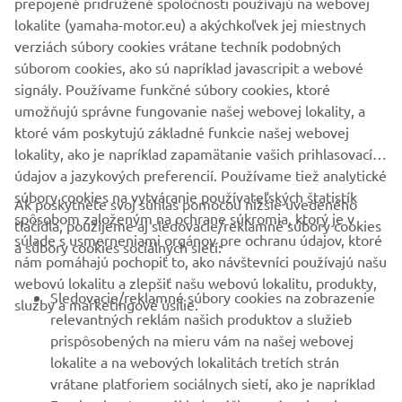
prepojené pridružené spoločnosti používajú na webovej
lokalite (yamaha-motor.eu) a akýchkoľvek jej miestnych
verziách súbory cookies vrátane techník podobných
súborom cookies, ako sú napríklad javascripit a webové
Pretože či už ste na súši alebo vo vode, bezpečná jazda
signály. Používame funkčné súbory cookies, ktoré
znamená dlhšiu jazdu.
umožňujú správne fungovanie našej webovej lokality, a
ktoré vám poskytujú základné funkcie našej webovej
#ATV #Yamaha #NicvonRupp #ATVEATraining
lokality, ako je napríklad zapamätanie vašich prihlasovacích
údajov a jazykových preferencií. Používame tiež analytické
súbory cookies na vytváranie používateľských štatistík
Ak poskytnete svoj súhlas pomocou nižšie uvedeného
FIREMNÉ STRÁNKY
spôsobom založeným na ochrane súkromia, ktorý je v
tlačidla, použijeme aj sledovacie/reklamné súbory cookies
súlade s usmerneniami orgánov pre ochranu údajov, ktoré
a súbory cookies sociálnych sietí:
nám pomáhajú pochopiť to, ako návštevníci používajú našu
B2B
webovú lokalitu a zlepšiť našu webovú lokalitu, produkty,
Sledovacie/reklamné súbory cookies na zobrazenie
služby a marketingové úsilie.
VIAC YAMAHA
relevantných reklám našich produktov a služieb
prispôsobených na mieru vám na našej webovej
lokalite a na webových lokalitách tretích strán
PODPORA
vrátane platforiem sociálnych sietí, ako je napríklad