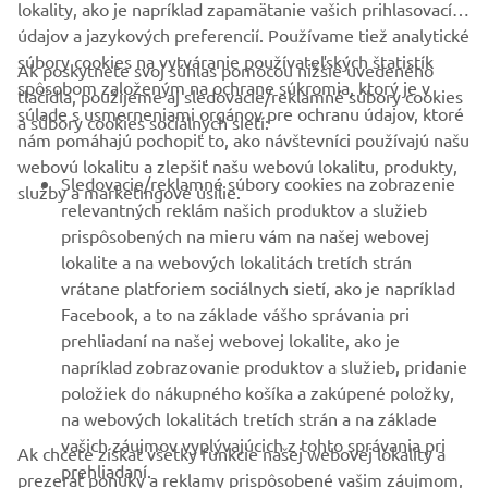
údajov a jazykových preferencií. Používame tiež analytické
súbory cookies na vytváranie používateľských štatistík
Ak poskytnete svoj súhlas pomocou nižšie uvedeného
FIREMNÉ STRÁNKY
spôsobom založeným na ochrane súkromia, ktorý je v
tlačidla, použijeme aj sledovacie/reklamné súbory cookies
súlade s usmerneniami orgánov pre ochranu údajov, ktoré
a súbory cookies sociálnych sietí:
nám pomáhajú pochopiť to, ako návštevníci používajú našu
B2B
webovú lokalitu a zlepšiť našu webovú lokalitu, produkty,
Sledovacie/reklamné súbory cookies na zobrazenie
služby a marketingové úsilie.
VIAC YAMAHA
relevantných reklám našich produktov a služieb
prispôsobených na mieru vám na našej webovej
lokalite a na webových lokalitách tretích strán
PODPORA
vrátane platforiem sociálnych sietí, ako je napríklad
Facebook, a to na základe vášho správania pri
prehliadaní na našej webovej lokalite, ako je
BULLETIN
napríklad zobrazovanie produktov a služieb, pridanie
položiek do nákupného košíka a zakúpené položky,
Získajte medzi prvými informácie o najnovších ponukách,
špeciálnych akciách, nových verziách a mnoho ďalšieho
na webových lokalitách tretích strán a na základe
vašich záujmov vyplývajúcich z tohto správania pri
Ak chcete získať všetky funkcie našej webovej lokality a
prehliadaní.
prezerať ponuky a reklamy prispôsobené vašim záujmom,
Súbory cookies sociálnych sietí na poskytnutie