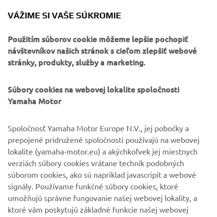
VÁŽIME SI VAŠE SÚKROMIE
Použitím súborov cookie môžeme lepšie pochopiť
návštevníkov našich stránok s cieľom zlepšiť webové
stránky, produkty, služby a marketing.
Súbory cookies na webovej lokalite spoločnosti
Yamaha Motor
Spoločnosť Yamaha Motor Europe N.V., jej pobočky a
prepojené pridružené spoločnosti používajú na webovej
CN1, the motorcycle industry's first carbon-neutral paint line.
lokalite (yamaha-motor.eu) a akýchkoľvek jej miestnych
verziách súbory cookies vrátane techník podobných
súborom cookies, ako sú napríklad javascripit a webové
signály. Používame funkčné súbory cookies, ktoré
MORE CORPORATE NEWS
umožňujú správne fungovanie našej webovej lokality, a
ktoré vám poskytujú základné funkcie našej webovej
lokality, ako je napríklad zapamätanie vašich prihlasovacích