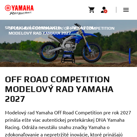
SPOĽAHLIVÁ DOMINANCIA
|
2. JÚNA 2026
SPOĽAHLIVÁ DOMINANCIA: OFF ROAD COMPETITION
MODELOVÝ RAD YAMAHA 2027
OFF ROAD COMPETITION
MODELOVÝ RAD YAMAHA
2027
Modelový rad Yamaha Off Road Competition pre rok 2027
prináša ešte viac autentickej pretekárskej DNA Yamaha
Racing. Odráža neustálu snahu značky Yamaha o
zdokonaľovanie a nepretržité inovácie, ktoré prinášajú