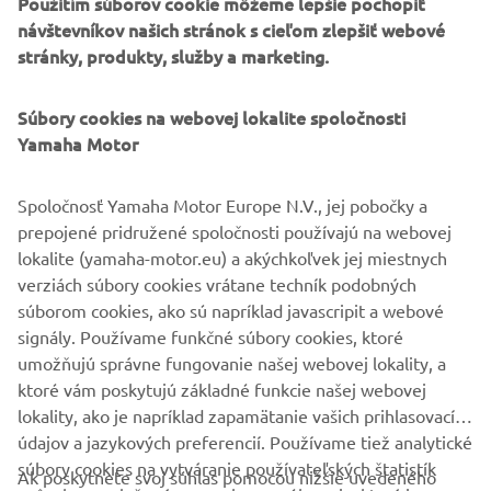
Použitím súborov cookie môžeme lepšie pochopiť
návštevníkov našich stránok s cieľom zlepšiť webové
stránky, produkty, služby a marketing.
Súbory cookies na webovej lokalite spoločnosti
Yamaha Motor
Pre rok 2027 získava Yamaha YZ85 úpravy motora aj
podvozka, ktoré zvyšujú jej konkurencieschopnosť.
Zároveň prinášajú vyššiu používateľskú prívetivosť a
Spoločnosť Yamaha Motor Europe N.V., jej pobočky a
spoľahlivosť, čo pomáha znižovať prevádzkové náklady.
prepojené pridružené spoločnosti používajú na webovej
lokalite (yamaha-motor.eu) a akýchkoľvek jej miestnych
verziách súbory cookies vrátane techník podobných
súborom cookies, ako sú napríklad javascripit a webové
signály. Používame funkčné súbory cookies, ktoré
OBJAVTE CELÝ MODELOVÝ RAD
umožňujú správne fungovanie našej webovej lokality, a
ktoré vám poskytujú základné funkcie našej webovej
lokality, ako je napríklad zapamätanie vašich prihlasovacích
údajov a jazykových preferencií. Používame tiež analytické
súbory cookies na vytváranie používateľských štatistík
Ak poskytnete svoj súhlas pomocou nižšie uvedeného