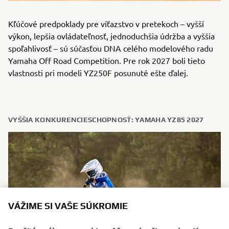
Kľúčové predpoklady pre víťazstvo v pretekoch – vyšší
výkon, lepšia ovládateľnosť, jednoduchšia údržba a vyššia
spoľahlivosť – sú súčasťou DNA celého modelového radu
Yamaha Off Road Competition. Pre rok 2027 boli tieto
vlastnosti pri modeli YZ250F posunuté ešte ďalej.
VYŠŠIA KONKURENCIESCHOPNOSŤ: YAMAHA YZ85 2027
VÁŽIME SI VAŠE SÚKROMIE