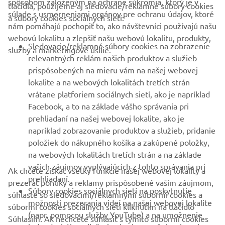
FIREMNÉ STRÁNKY
spôsobom založeným na ochrane súkromia, ktorý je v
tlačidla, použijeme aj sledovacie/reklamné súbory cookies
súlade s usmerneniami orgánov pre ochranu údajov, ktoré
a súbory cookies sociálnych sietí:
nám pomáhajú pochopiť to, ako návštevníci používajú našu
B2B
webovú lokalitu a zlepšiť našu webovú lokalitu, produkty,
Sledovacie/reklamné súbory cookies na zobrazenie
služby a marketingové úsilie.
VIAC YAMAHA
relevantných reklám našich produktov a služieb
prispôsobených na mieru vám na našej webovej
lokalite a na webových lokalitách tretích strán
PODPORA
vrátane platforiem sociálnych sietí, ako je napríklad
Facebook, a to na základe vášho správania pri
prehliadaní na našej webovej lokalite, ako je
BULLETIN
napríklad zobrazovanie produktov a služieb, pridanie
položiek do nákupného košíka a zakúpené položky,
Získajte medzi prvými informácie o najnovších ponukách,
špeciálnych akciách, nových verziách a mnoho ďalšieho
na webových lokalitách tretích strán a na základe
vašich záujmov vyplývajúcich z tohto správania pri
Ak chcete získať všetky funkcie našej webovej lokality a
prehliadaní.
prezerať ponuky a reklamy prispôsobené vašim záujmom,
Súbory cookies sociálnych sietí na poskytnutie
súhlaste so sledovacími/reklamnými súbormi cookies a
PRIHLÁSIŤ SA NA ODBER
možnosti prezerania videí na našej webovej lokalite
súbormi cookies sociálnych sietí kliknutím na tlačidlo
(napr. pomocou služby YouTube) a na umožnenie
Súhlasím. Ak nechcete súhlasiť s týmito súbormi cookies