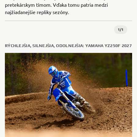
pretekárskym tímom. Vďaka tomu patria medzi
najžiadanejšie repliky sezóny.
1
/
1
RÝCHLEJŠIA, SILNEJŠIA, ODOLNEJŠIA: YAMAHA YZ250F 2027