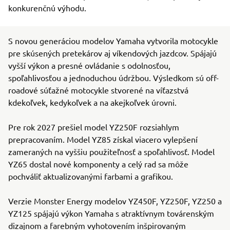
konkurenčnú výhodu.
S novou generáciou modelov Yamaha vytvorila motocykle
pre skúsených pretekárov aj víkendových jazdcov. Spájajú
vyšší výkon a presné ovládanie s odolnosťou,
spoľahlivosťou a jednoduchou údržbou. Výsledkom sú off-
roadové súťažné motocykle stvorené na víťazstvá
kdekoľvek, kedykoľvek a na akejkoľvek úrovni.
Pre rok 2027 prešiel model YZ250F rozsiahlym
prepracovaním. Model YZ85 získal viacero vylepšení
zameraných na vyššiu použiteľnosť a spoľahlivosť. Model
YZ65 dostal nové komponenty a celý rad sa môže
pochváliť aktualizovanými farbami a grafikou.
Verzie Monster Energy modelov YZ450F, YZ250F, YZ250 a
YZ125 spájajú výkon Yamaha s atraktívnym továrenským
dizajnom a farebným vyhotovením inšpirovaným